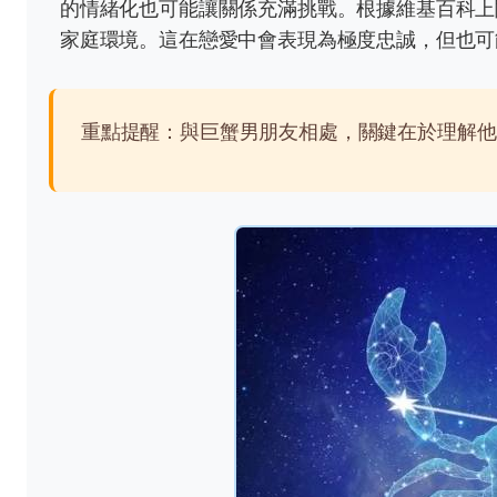
的情緒化也可能讓關係充滿挑戰。根據維基百科上
家庭環境。這在戀愛中會表現為極度忠誠，但也可
重點提醒：與巨蟹男朋友相處，關鍵在於理解他