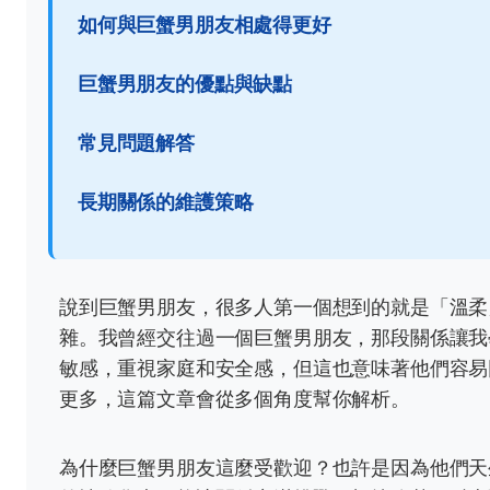
如何與巨蟹男朋友相處得更好
巨蟹男朋友的優點與缺點
常見問題解答
長期關係的維護策略
說到巨蟹男朋友，很多人第一個想到的就是「溫柔
雜。我曾經交往過一個巨蟹男朋友，那段關係讓我
敏感，重視家庭和安全感，但這也意味著他們容易
更多，這篇文章會從多個角度幫你解析。
為什麼巨蟹男朋友這麼受歡迎？也許是因為他們天