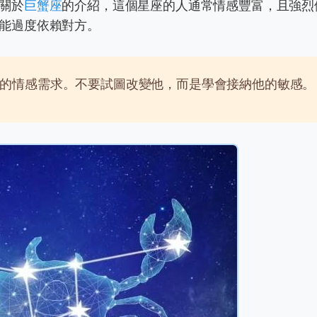
關於
巨蟹座
的介紹，這個星座的人通常情感豐富，且強烈
能過度依賴對方。
的情感需求。不要試圖改變他，而是學會接納他的敏感。