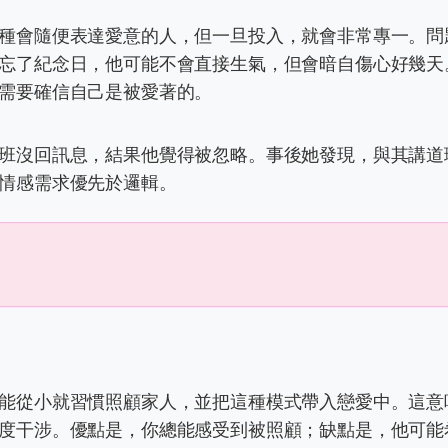
種會隨便表達愛意的人，但一旦投入，就會非常專一。問
忘了紀念日，他可能不會直接生氣，但會暗自傷心好幾天
需要確信自己是被愛著的。
班沒回訊息，結果他覺得被忽略。事後她發現，與其講道
情感需求優先於邏輯。
能從小就習慣照顧家人，並把這種模式帶入戀愛中。這意
度干涉。優點是，你總能感受到被照顧；缺點是，他可能