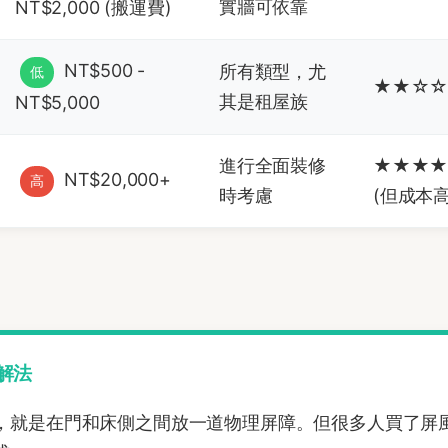
實牆可依靠
NT$2,000 (搬運費)
NT$500 -
所有類型，尤
低
★★☆
其是租屋族
NT$5,000
進行全面裝修
★★★
NT$20,000+
高
時考慮
(但成本高
解法
，就是在門和床側之間放一道物理屏障。但很多人買了屏