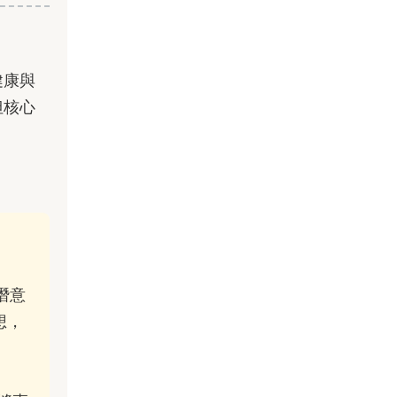
健康與
但核心
潛意
想，