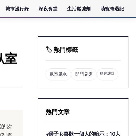
城市漫行錄
深夜食堂
生活鬆弛劑
萌寵奇遇記
🏷️ 熱門標籤
臥室
格局設計
臥室風水
開門見床
熱門文章
屋的次
獅子女喜歡一個人的暗示：10大
1
但到底