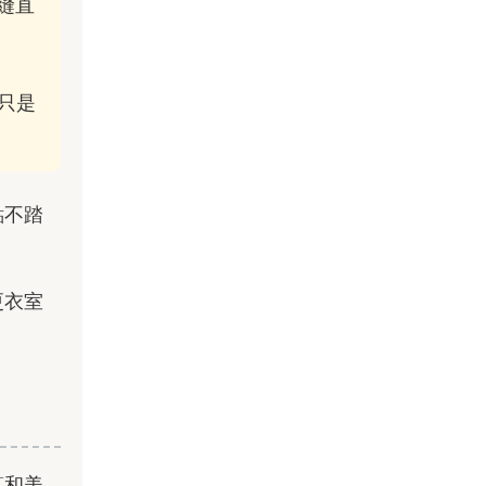
縫直
只是
點不踏
更衣室
算和美