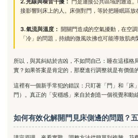
2. 光線與噪音干擾：
門是連接公共區域的通道。
接影響到床上的人。床側對門，等於把睡眠區放
3. 氣流與溫度：
開關門造成的空氣擾動，在空調
「冷」的問題，持續的微風吹拂也可能導致肌肉
所以，與其糾結於吉凶，不如問自己：睡在這樣格
實？如果答案是肯定的，那麼進行調整就是有價值
這裡有一個新手常犯的錯誤：只盯著「門」和「床
門）。真正的「安穩感」來自於創造一個視覺和動
如何有效化解開門見床側邊的問題？
講完原理，來看實戰。調整方法從簡單到複雜，花