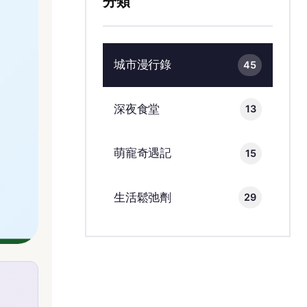
分類
城市漫行錄
45
深夜食堂
13
萌寵奇遇記
15
生活鬆弛劑
29