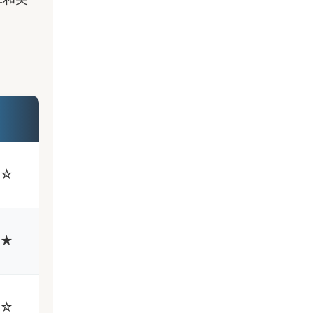
★☆
★★
☆☆