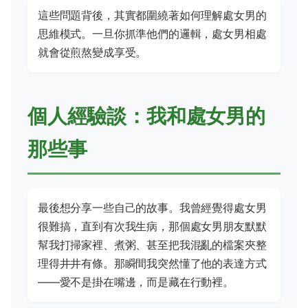
這些問題背後，其實都圍繞著如何理解處女男的
思維模式。一旦你抓準他們的邏輯，處女男相處
就會從煎熬變成享受。
個人經驗談：我和處女男的
那些事
最後想分享一些自己的故事。我曾經覺得處女男
很難搞，直到有次我生病，那個處女男朋友默默
幫我打掃家裡、煮粥、甚至把我混亂的檔案夾整
理得井井有條。那瞬間我突然懂了他的表達方式
——愛不是掛在嘴邊，而是藏在行動裡。