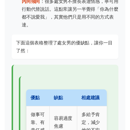
內向傾向
：很多處女男不擅長表達情感，寧可用
行動代替說話。這點常讓另一半覺得「你為什麼
都不說愛我」，其實他們只是用不同的方式表
達。
下面這個表格整理了處女男的優缺點，讓你一目
了然：
優點
缺點
相處建議
做事可
多給予肯
容易過度
靠、有
定，減少
焦慮
責任感
他的不安