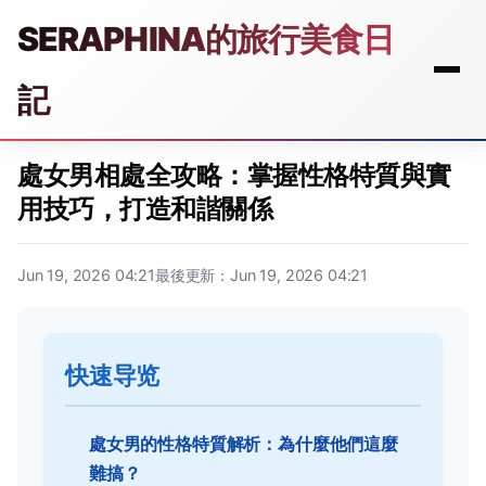
SERAPHINA的旅行美食日
記
處女男相處全攻略：掌握性格特質與實
用技巧，打造和諧關係
Jun 19, 2026 04:21
最後更新：Jun 19, 2026 04:21
快速导览
處女男的性格特質解析：為什麼他們這麼
難搞？