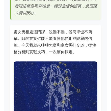
發現這種龜毛背後是一種對生活的認真，反而讓
人覺得安心。
處女男相處這門課，說難不難，說簡單也不簡
單。關鍵在於你能不能看懂他們那些隱藏的信
號。今天我就來聊聊怎麼和處女男打交道，從性
格分析到實戰技巧，一次幫你搞定。