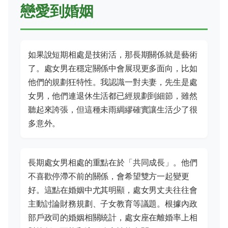
戀愛到婚姻
如果說短期相處是技術活，那長期關係就是藝術
了。處女男在穩定關係中會展現更多面向，比如
他們的規劃狂特性。我認識一對夫妻，先生是處
女男，他們連退休生活都已經規劃到細節，雖然
聽起來誇張，但這種未雨綢繆確實讓生活少了很
多意外。
長期處女男相處的重點在於「共同成長」。他們
不喜歡停滯不前的關係，會希望雙方一起變更
好。這點在婚姻中尤其明顯，處女男丈夫往往會
主動討論財務規劃、子女教育等議題。根據內政
部戶政司的婚姻相關統計，處女座在離婚率上相