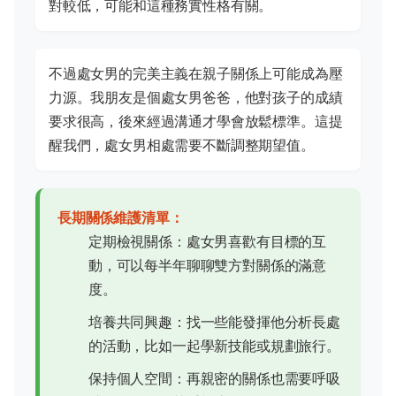
對較低，可能和這種務實性格有關。
不過處女男的完美主義在親子關係上可能成為壓
力源。我朋友是個處女男爸爸，他對孩子的成績
要求很高，後來經過溝通才學會放鬆標準。這提
醒我們，處女男相處需要不斷調整期望值。
長期關係維護清單：
定期檢視關係：處女男喜歡有目標的互
動，可以每半年聊聊雙方對關係的滿意
度。
培養共同興趣：找一些能發揮他分析長處
的活動，比如一起學新技能或規劃旅行。
保持個人空間：再親密的關係也需要呼吸