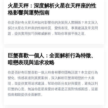
火星天秤：深度解析火星在天秤座的性
格影響與運勢指南
你是否好奇火星天秤如何影響你的決策與人際關係？本文深入
探討火星在天秤座的性格特質、愛情表現、事業建議及常見問
題，提供實用技巧與權威解析，幫助你掌握平衡之道。
巨蟹喜歡一個人：全面解析行為特徵、
暗戀表現與追求攻略
你是否好奇巨蟹喜歡一個人時會有哪些隱晦訊號？本文從行為
變化、情感表達到真實案例，深入解析巨蟹座暗戀的十大表
現，並提供實用追求建議，幫助你區分友好與愛意，避免誤判
巨蟹的心意。無論你是星座愛好者還是正面對情感困惑，這篇
指南都能提供全面解答。