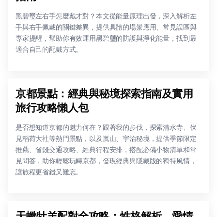
黑碧璽左右手怎麼戴才對？本文從能量原理出發，深入解析左
手與右手佩戴的關鍵差異，提供具體的場景應用、常見誤區與
專家提醒，幫助你有效運用黑碧璽的防護與淨化能量，找到最
適合自己的配戴方式。
京都景點：經典與秘境探索指南及實用
旅行攻略懶人包
是否想知道京都的魅力何在？跟著我的步伐，探索清水寺、伏
見稻荷大社等熱門景點，以及嵐山、宇治秘境，提供季節限定
推薦、省錢交通攻略、經典行程安排，搭配必備小物清單和常
見問答，助你輕鬆玩轉京都，發現經典與隱藏版的獨特風情，
讓旅程更省錢又難忘。
天蠍牡羊配對全攻略：性格解析、愛情