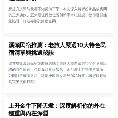
想提升房間能量卻不知從何下手？本文深入解析粉水晶放房間
的三大功效、五大最佳擺放位置與新手常犯錯誤，教你避開能
量陷阱，打造專屬的療癒空間。
溪頭民宿推薦：老旅人嚴選10大特色民
宿清單與挑選秘訣
還在猶豫溪頭民宿怎麼挑選嗎？老旅人親自嚴選10間住過都說
讚的特色民宿，包括溪頭夏緹飯店、金台灣山莊等優質選項，
公開挑選最快方法、訂房小叮嚀及常見Q&A解答，讓您輕鬆規
劃完美度假行程！
上升金牛下降天蠍：深度解析你的外在
穩重與內在深淵