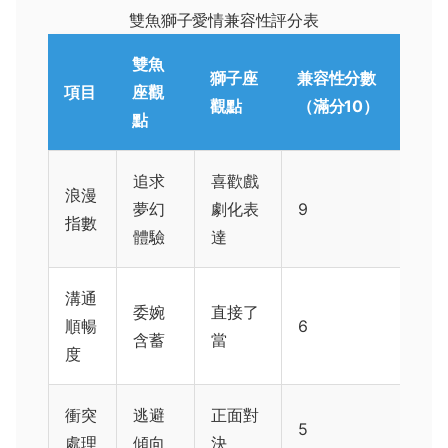
雙魚獅子愛情兼容性評分表
雙魚
獅子座
兼容性分數
項目
座觀
觀點
（滿分10）
點
追求
喜歡戲
浪漫
夢幻
劇化表
9
指數
體驗
達
溝通
委婉
直接了
順暢
6
含蓄
當
度
衝突
逃避
正面對
5
處理
傾向
決