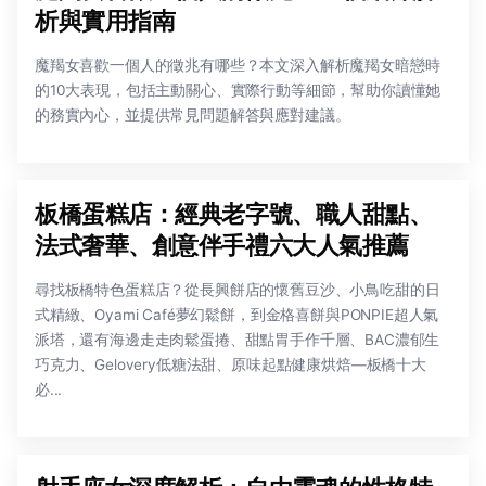
析與實用指南
魔羯女喜歡一個人的徵兆有哪些？本文深入解析魔羯女暗戀時
的10大表現，包括主動關心、實際行動等細節，幫助你讀懂她
的務實內心，並提供常見問題解答與應對建議。
板橋蛋糕店：經典老字號、職人甜點、
法式奢華、創意伴手禮六大人氣推薦
尋找板橋特色蛋糕店？從長興餅店的懷舊豆沙、小鳥吃甜的日
式精緻、Oyami Café夢幻鬆餅，到金格喜餅與PONPIE超人氣
派塔，還有海邊走走肉鬆蛋捲、甜點胃手作千層、BAC濃郁生
巧克力、Gelovery低糖法甜、原味起點健康烘焙—板橋十大
必...