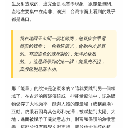
生反射造成的。這完全是地質學現象，跟能量無關。
產地主要集中在南非、澳洲，台灣市面上看到的幾乎
都是進口。
我在建國玉市問一個老攤商，他直接拿手電
筒照給我看：「你看這個光，會動的才是真
的。有些染色的或壓製的，光澤死板板
的。」這是我學到的第一課：能量先不說，
真假鑑別是基本功。
那「能量」的說法是怎麼來的？這就要跳到另一個領
域了。在古老的薩滿傳統或一些能量療法中，認為礦
物儲存了大地頻率，能與人體的能量場（或稱氣場）
互動。虎眼石因為其色彩和光澤，被聯想到太陽、大
地，進而被賦予了關於意志力、財富和保護的象徵意
義。這部分沒有科學文獻支持，屬於信念系統的範