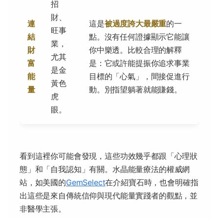
招
財、
連
這是
被過度誇大最嚴重
的一
旺事
結
點。沒有任何證據顯示它能讓
業，
財
你中樂透。比較合理的解釋
尤其
富
是：它或許能提振你追求事業
是金
能
目標的「心氣」，間接促進行
黃色
量
動。別指望躺著就能賺錢。
虎
眼。
看到這裡你可能會發現，這些功效幾乎都跟「心理狀
態」和「自我認知」有關。水晶能量療法的權威網
站，如美國的
GemSelect
在介紹寶石時，也會明確指
出這些是來自傳統信仰與現代能量實踐者的觀點，並
非醫學主張。