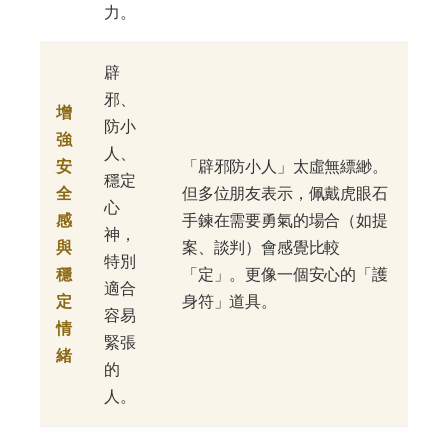
力。
辟
邪、
增
防小
強
人、
安
「辟邪防小人」太虛無縹緲。
穩定
全
但多位朋友表示，佩戴虎眼石
心
感
手鍊在需要勇氣的場合（如提
神，
與
案、談判）會感覺比較
特別
穩
「定」。更像一個安心的「護
適合
定
身符」道具。
容易
情
緊張
緒
的
人。