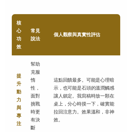
核
心
常見
個人觀察與真實性評估
功
說法
效
幫助
克服
提
惰
這點回饋最多。可能是心理暗
升
性，
示，也可能是石頭的溫潤觸感
動
面對
讓人鎮定。我寫稿時放一顆在
力
挑戰
桌上，分心時摸一下，確實能
與
時更
拉回注意力。效果溫和，非神
專
有決
效。
注
斷