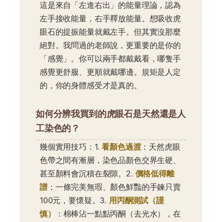
這是來自「左進右出」的能量理論，認為
左手接收能量，右手釋放能量。想吸收虎
眼石的提振能量就戴左手。但其實沒那麼
絕對。我問過的老師說，更重要的是你的
「感覺」。你可以兩手都戴戴看，哪隻手
感覺更舒服、更順就戴哪邊。規矩是人定
的，你的身體感受才是真的。
如何分辨我買到的虎眼石是天然還是人
工染色的？
幾個實用技巧：1.
看顏色過渡
：天然虎眼
色帶之間有漸層，染色品顏色交界生硬、
甚至顏料會沉積在裂隙。2.
價格低得離
譜
：一條完美無瑕、顏色鮮豔的手鍊只賣
100元，要懷疑。3.
用丙酮測試（謹
慎）
：棉棒沾一點點丙酮（去光水），在