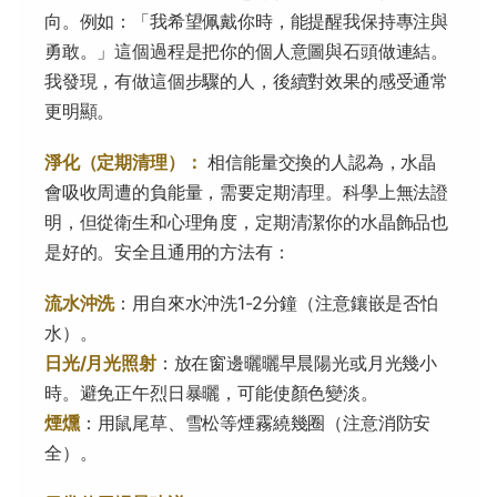
向。例如：「我希望佩戴你時，能提醒我保持專注與
勇敢。」這個過程是把你的個人意圖與石頭做連結。
我發現，有做這個步驟的人，後續對效果的感受通常
更明顯。
淨化（定期清理）：
相信能量交換的人認為，水晶
會吸收周遭的負能量，需要定期清理。科學上無法證
明，但從衛生和心理角度，定期清潔你的水晶飾品也
是好的。安全且通用的方法有：
流水沖洗
：用自來水沖洗1-2分鐘（注意鑲嵌是否怕
水）。
日光/月光照射
：放在窗邊曬曬早晨陽光或月光幾小
時。避免正午烈日暴曬，可能使顏色變淡。
煙燻
：用鼠尾草、雪松等煙霧繞幾圈（注意消防安
全）。