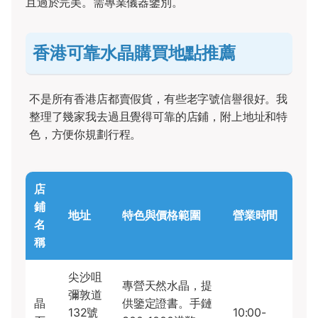
且過於完美。需專業儀器鑒別。
香港可靠水晶購買地點推薦
不是所有香港店都賣假貨，有些老字號信譽很好。我
整理了幾家我去過且覺得可靠的店鋪，附上地址和特
色，方便你規劃行程。
店
鋪
地址
特色與價格範圍
營業時間
名
稱
尖沙咀
專營天然水晶，提
彌敦道
晶
供鑒定證書。手鏈
132號
10:00-