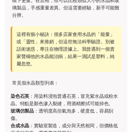
積下更重。在店裡，你可以比較類似大小的水晶和玻
璃製品，手感重量差異。但這需要經驗，新手可能難
分辨。
這裡有個小秘訣：很多店家會用水晶的「能量」
或「靈性」來推銷，但這些無法科學驗證。別被
話術迷惑，專注在物理證據上。我曾遇到一個賣
家聲稱他的水晶能治病，結果一測試是塑料，純
屬忽悠。
常見假水晶類型列表：
染色石英
：用染料浸泡普通石英，冒充紫水晶或粉水
晶。特點是顏色滲入裂縫，用酒精擦拭可能掉色。
玻璃仿製品
：透明度高但氣泡多，硬度低，容易刮
傷。
合成水晶
：實驗室製造，成分與天然相同，但價格低