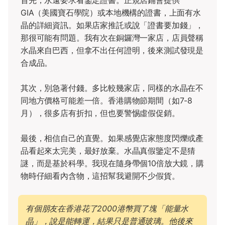
首先，永遠要求看鑒定證書。正規店鋪會提供
GIA（美國寶石學院）或本地機構的證書，上面有水
晶的詳細資訊。如果店家推託或說「證書要加錢」，
那很可能有問題。我有次在銅鑼灣一家店，店員聲稱
水晶來自巴西，但拿不出任何證明，後來測試發現是
合成品。
其次，別急著付錢。多比較幾家店，同樣的水晶在不
同地方價格可能差一倍。香港購物節期間（如7-8
月），很多店有折扣，但也要警惕虛假促銷。
最後，相信自己的直覺。如果感覺店家態度閃爍或產
品看起來太完美，最好放棄。水晶真假鑒定不是猜
謎，而是基於科學。我現在隨身帶個10倍放大鏡，購
物時仔細看內含物，這招幫我避開不少假貨。
有個朋友在香港花了2000港幣買了塊「能量水
晶」，說是能轉運，結果只是普通玻璃。他後來