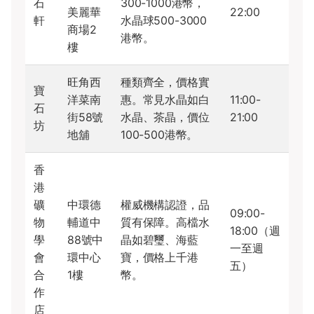
石
300-1000港幣，
美麗華
22:00
軒
水晶球500-3000
商場2
港幣。
樓
旺角西
種類齊全，價格實
寶
洋菜南
惠。常見水晶如白
11:00-
石
街58號
水晶、茶晶，價位
21:00
坊
地舖
100-500港幣。
香
港
礦
中環德
權威機構認證，品
09:00-
物
輔道中
質有保障。高檔水
18:00（週
學
88號中
晶如碧璽、海藍
一至週
會
環中心
寶，價格上千港
五）
合
1樓
幣。
作
店