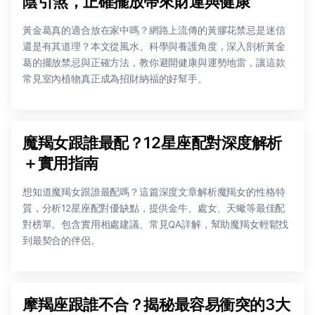
陰引煞，正確擺放帶來財運與健康
黃金葛真的適合放在家中嗎？網路上流傳的黃膠花禁忌是迷信
還是有其道理？本文從風水、科學與養護角度，深入剖析黃金
葛的擺放禁忌與正確方法，教你避開健康與運勢地雷，讓這款
常見室內植物真正成為招財納福的好幫手。
魔羯女跟誰最配？12星座配對深度解析
＋實用指南
想知道魔羯女跟誰最配嗎？這篇深度文章解析魔羯女的性格特
質，分析12星座配對優缺點，提供金牛、處女、天蠍等最佳配
對榜單。包含實用相處建議、常見QA詳解，幫助魔羯女輕鬆找
到最契合的伴侶。
摩羯座跟誰不合？揭秘最容易衝突的3大