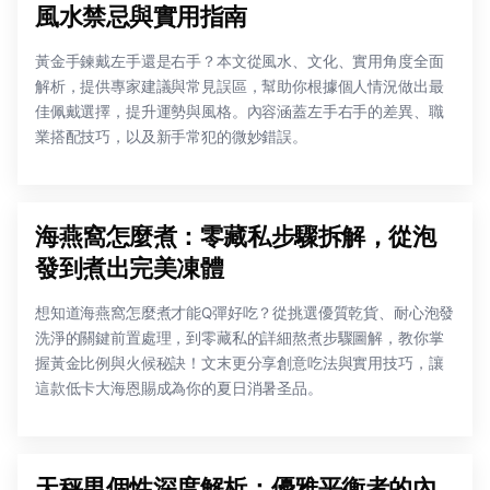
風水禁忌與實用指南
黃金手鍊戴左手還是右手？本文從風水、文化、實用角度全面
解析，提供專家建議與常見誤區，幫助你根據個人情況做出最
佳佩戴選擇，提升運勢與風格。內容涵蓋左手右手的差異、職
業搭配技巧，以及新手常犯的微妙錯誤。
海燕窩怎麼煮：零藏私步驟拆解，從泡
發到煮出完美凍體
想知道海燕窩怎麼煮才能Q彈好吃？從挑選優質乾貨、耐心泡發
洗淨的關鍵前置處理，到零藏私的詳細熬煮步驟圖解，教你掌
握黃金比例與火候秘訣！文末更分享創意吃法與實用技巧，讓
這款低卡大海恩賜成為你的夏日消暑圣品。
天秤男個性深度解析：優雅平衡者的內