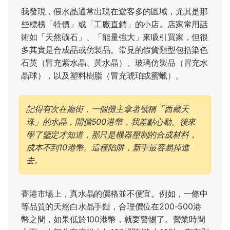
我發現，假水晶通常出現在遊客多的區域，尤其是那
些標榜「特價」或「工廠直銷」的小店。店家常用話
術如「天然礦石」、「能量強大」來吸引買家，但很
多其實是合成品或仿製品。常見的假貨類型包括染色
石英（冒充紫水晶、黃水晶）、玻璃仿製品（冒充水
晶球），以及塑料樹脂（冒充琥珀或蜜蠟）。
記得有次在廟街，一個攤主拿著號稱「西藏天
珠」的水晶，開價500港幣，我差點心動。後來
學了鑒定才知道，那只是機器壓制的合成材料，
成本不到10港幣。這種陷阱，新手最容易掉進
去。
香港市場上，真水晶的價格並不便宜。例如，一條中
等品質的天然白水晶手鏈，合理價位在200-500港
幣之間，如果低於100港幣，就要警惕了。營業時間