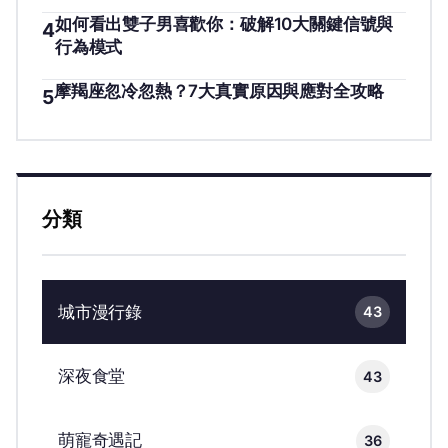
如何看出雙子男喜歡你：破解10大關鍵信號與
4
行為模式
摩羯座忽冷忽熱？7大真實原因與應對全攻略
5
分類
城市漫行錄
43
深夜食堂
43
萌寵奇遇記
36