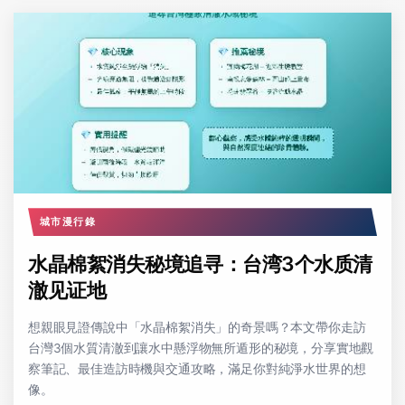
城市漫行錄
水晶棉絮消失秘境追寻：台湾3个水质清
澈见证地
想親眼見證傳說中「水晶棉絮消失」的奇景嗎？本文帶你走訪
台灣3個水質清澈到讓水中懸浮物無所遁形的秘境，分享實地觀
察筆記、最佳造訪時機與交通攻略，滿足你對純淨水世界的想
像。