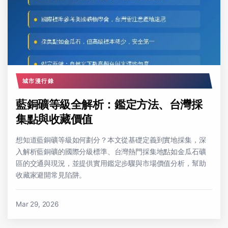
城市漫行錄
藍銅礦等級全解析：鑑定方法、台灣採
集點與收藏價值
想知道藍銅礦等級如何劃分？本文從基礎定義到實地採集，深
入解析藍銅礦的國際分級標準、台灣熱門採集地點如金瓜石礦
區的交通與現況，並提供實用鑑定步驟與市場價值分析，幫助
收藏家避開常見陷阱。
Mar 29, 2026