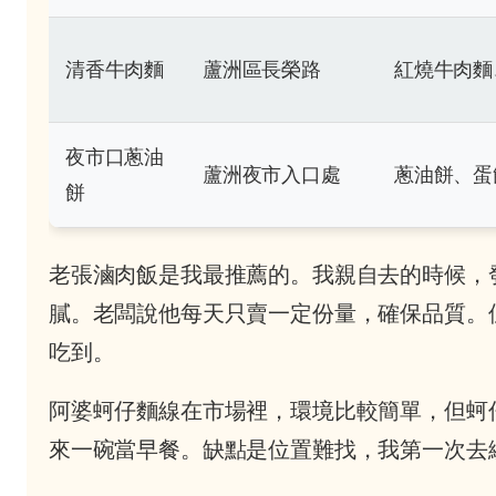
清香牛肉麵
蘆洲區長榮路
紅燒牛肉麵
夜市口蔥油
蘆洲夜市入口處
蔥油餅、蛋
餅
老張滷肉飯是我最推薦的。我親自去的時候，
膩。老闆說他每天只賣一定份量，確保品質。
吃到。
阿婆蚵仔麵線在市場裡，環境比較簡單，但蚵
來一碗當早餐。缺點是位置難找，我第一次去