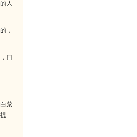
淡的人
工的，
蛋，口
的白菜
裡提