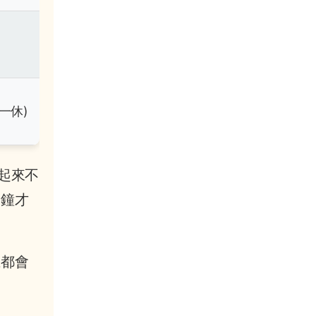
(週一休)
起來不
分鐘才
上都會