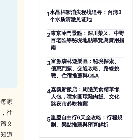
水晶棉絮消失秘境追寻：台湾3
1
个水质清澈见证地
東京冷門景點：深川柴又、中野
2
百老匯等秘境地點導覽與實用指
南
富源森林遊樂區：秘境探索、
3
優惠門票、交通攻略、路線挑
戰、住宿推薦與Q&A
嘉義新飯店：周邊美食精華懶
4
人包，噴水圓環雞肉飯、文化
進每家
路夜市必吃推薦
店，往
重慶自由行6天全攻略：行程規
5
這篇文
劃、景點推薦與預算解析
才知道