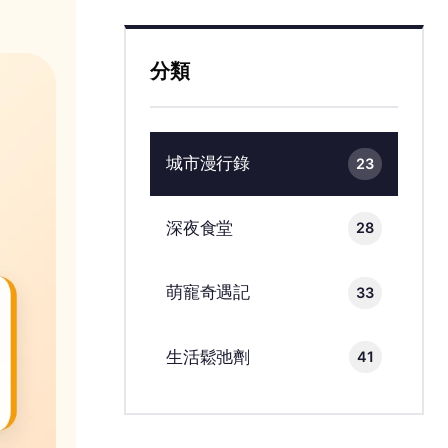
分類
城市漫行錄
23
深夜食堂
28
萌寵奇遇記
33
生活鬆弛劑
41