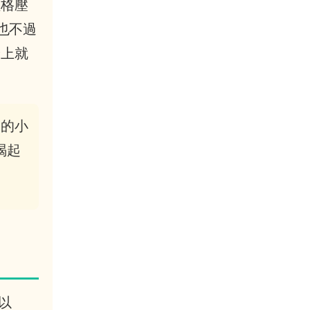
價格壓
也不過
論上就
路的小
喝起
以