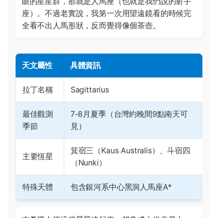
眼的星星群，那就是人馬座（也就是我們說的射手
座）。不過老實說，我第一次用望遠鏡看的時候完
全看不出人馬形狀，反而覺得像個茶壺。
天文屬性
具體資訊
拉丁名稱
Sagittarius
最佳觀測
7-8月夏季（台灣約晚間9點南天可
季節
見）
箕宿三（Kaus Australis）、斗宿四
主要恆星
（Nunki）
特殊天體
包含銀河系中心黑洞人馬座A*