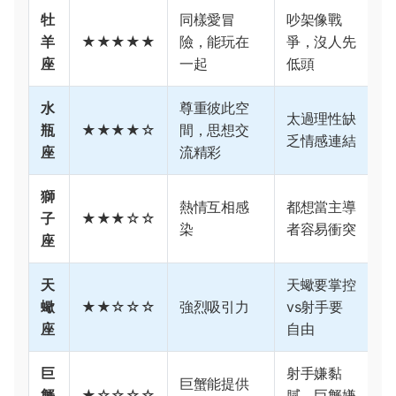
牡
同樣愛冒
吵架像戰
羊
★★★★★
險，能玩在
爭，沒人先
座
一起
低頭
水
尊重彼此空
太過理性缺
瓶
★★★★☆
間，思想交
乏情感連結
座
流精彩
獅
熱情互相感
都想當主導
子
★★★☆☆
染
者容易衝突
座
天
天蠍要掌控
蠍
★★☆☆☆
強烈吸引力
vs射手要
座
自由
巨
射手嫌黏
巨蟹能提供
蟹
★☆☆☆☆
膩，巨蟹嫌