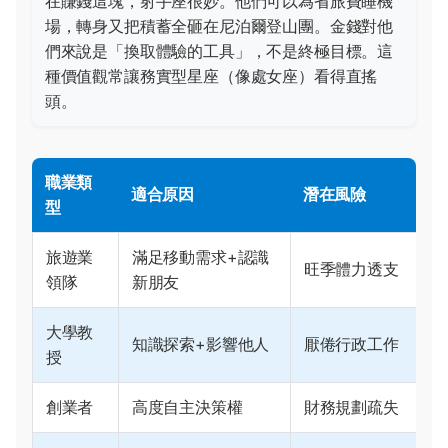
在賺錢這塊，射手座很妙。他們可以為省旅費睡機
場，轉身又把積蓄全砸在尼泊爾登山團。金錢對他
們來說是「換取體驗的工具」，不是終極目標。這
種價值觀常讓務實型星座（像處女座）看得直搖
頭。
職業類
適合原因
潛在風險
型
旅遊業
滿足移動需求+認識
旺季體力透支
領隊
新朋友
大學教
知識探索+影響他人
厭倦行政工作
授
創業者
高度自主決策權
財務規劃疏失