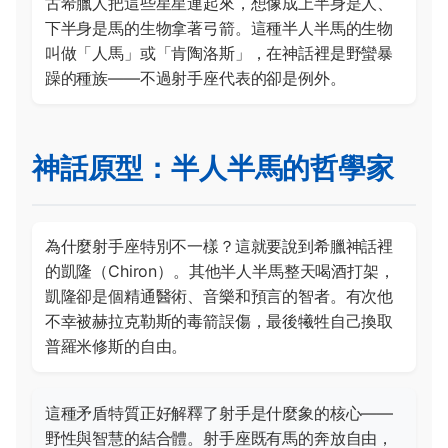
古希臘人把這些星星連起來，想像成上半身是人、
下半身是馬的生物拿著弓箭。這種半人半馬的生物
叫做「人馬」或「肯陶洛斯」，在神話裡是野蠻暴
躁的種族——不過射手座代表的卻是例外。
神話原型：半人半馬的哲學家
為什麼射手座特別不一樣？這就要說到希臘神話裡
的凱隆（Chiron）。其他半人半馬整天喝酒打架，
凱隆卻是個精通醫術、音樂和預言的智者。有次他
不幸被赫拉克勒斯的毒箭誤傷，最後犧牲自己換取
普羅米修斯的自由。
這種矛盾特質正好解釋了射手是什麼象的核心——
野性與智慧的結合體。射手座既有馬的奔放自由，