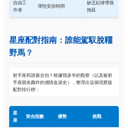
自由工
缺乏紀律導致
彈性安排時間
作者
拖延
星座配對指南：誰能駕馭脫韁
野馬？
射手座和誰最合拍？根據我多年的觀察（以及被射
手座朋友轟炸的感情血淚史），整理出這個現實版
配對排行榜：
星
契合指數
優勢
挑戰
座