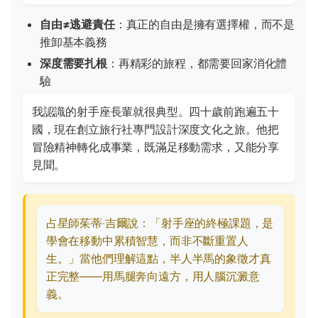
自由≠逃避責任
：真正的自由是擁有選擇權，而不是
推卸基本義務
深度需要扎根
：再精彩的旅程，都需要回家消化體
驗
我認識的射手座長輩就很典型。四十歲前跑遍五十
國，現在創立旅行社專門設計深度文化之旅。他把
冒險精神轉化成事業，既滿足移動需求，又能分享
見聞。
占星師茱蒂‧吉爾說：「射手座的終極課題，是
學會在移動中累積智慧，而非不斷重置人
生。」當他們理解這點，半人半馬的象徵才真
正完整——用馬腿奔向遠方，用人腦沉澱意
義。