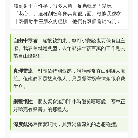
說到射手座性格，很多人第一反應就是「愛玩」
「花心」。這種刻板印象其實很片面。根據我觀察
十幾個射手座朋友的經驗，他們有幾個關鍵特質：
自由中毒者
：痛恨被約束，寧可少賺錢也要保有自主
權。我表弟就是典型，去年辭掉年薪百萬的工作跑去
當自由攝影師。
真理雷達
：對虛偽特別敏感，講話經常直白到讓人尷
尬。但他們不是故意傷人，只是覺得拐彎抹角很浪費
生命。
樂觀慣性
：朋友聚會遲到半小時還笑嘻嘻說「塞車正
好聽完有聲書」的那種人。
深度飢渴
表面愛玩鬧，其實渴望深刻的思想碰撞。