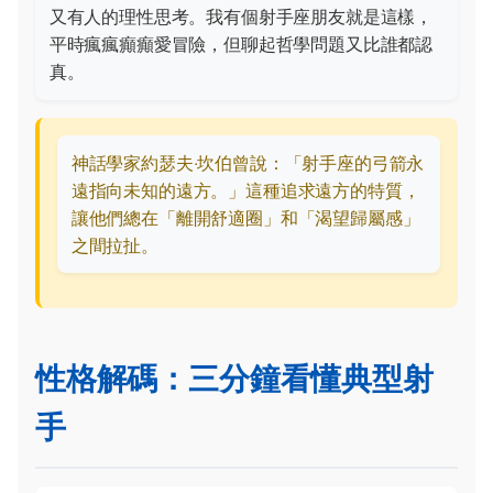
又有人的理性思考。我有個射手座朋友就是這樣，
平時瘋瘋癲癲愛冒險，但聊起哲學問題又比誰都認
真。
神話學家約瑟夫‧坎伯曾說：「射手座的弓箭永
遠指向未知的遠方。」這種追求遠方的特質，
讓他們總在「離開舒適圈」和「渴望歸屬感」
之間拉扯。
性格解碼：三分鐘看懂典型射
手