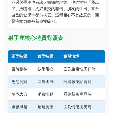
不過射手座也有讓人頭痛的地方。他們常把「我忘
了」掛嘴邊，約好要交的報告、朋友的生日、甚至
自己的健保卡都能搞丟。這種粗心不是故意的，而
是注意力總被新事物吸引。
射手座核心特質對照表
正面特質
負面特質
觸發情境
冒險精神
缺乏耐心
面對重複性工作時
思想開闊
口無遮攔
討論敏感話題時
慷慨大方
消費衝動
看到新奇商品時
幽默風趣
逃避沉重
面對情感衝突時