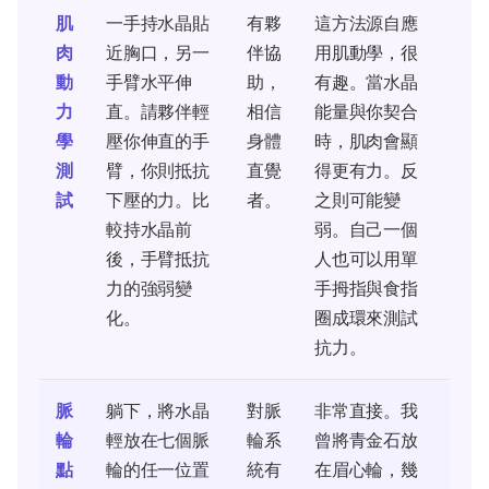
肌
一手持水晶貼
有夥
這方法源自應
肉
近胸口，另一
伴協
用肌動學，很
動
手臂水平伸
助，
有趣。當水晶
力
直。請夥伴輕
相信
能量與你契合
學
壓你伸直的手
身體
時，肌肉會顯
測
臂，你則抵抗
直覺
得更有力。反
試
下壓的力。比
者。
之則可能變
較持水晶前
弱。自己一個
後，手臂抵抗
人也可以用單
力的強弱變
手拇指與食指
化。
圈成環來測試
抗力。
脈
躺下，將水晶
對脈
非常直接。我
輪
輕放在七個脈
輪系
曾將青金石放
點
輪的任一位置
統有
在眉心輪，幾