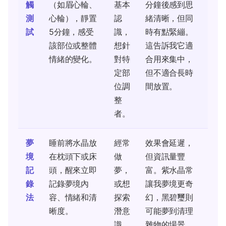
觸
（如眉心輪、
基本
分鐘後感到思
測
心輪），靜置
認
緒清晰，但同
試
5分鐘，感受
識，
時有點緊繃。
該部位或整體
想針
這告訴我它適
情緒的變化。
對特
合用來集中，
定部
但不適合長時
位調
間放置。
整
者。
夢
睡前將水晶放
經常
效果會延遲，
境
在枕頭下或床
做
但資訊量豐
記
頭，醒來立即
夢，
富。紫水晶常
錄
記錄夢境內
或想
讓我夢境更奇
法
容、情緒和清
探索
幻，黑碧璽則
晰度。
潛意
可能夢到清理
識
雜物的場景。