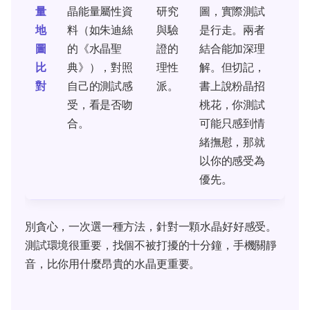
量
晶能量屬性資
研究
圖，實際測試
地
料（如朱迪絲
與驗
是行走。兩者
圖
的《水晶聖
證的
結合能加深理
比
典》），對照
理性
解。但切記，
對
自己的測試感
派。
書上說粉晶招
受，看是否吻
桃花，你測試
合。
可能只感到情
緒撫慰，那就
以你的感受為
優先。
別貪心，一次選一種方法，針對一顆水晶好好感受。
測試環境很重要，找個不被打擾的十分鐘，手機關靜
音，比你用什麼昂貴的水晶更重要。