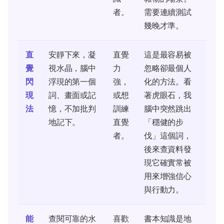
者。
需要連續測試
幾晚才準。
直
安靜下來，凝
直覺
這是最容易被
覺
視水晶，腦中
力
忽略卻最個人
閃
浮現的第一個
強，
化的方法。看
現
詞、畫面或記
或想
著虎眼石，我
法
憶，不加批判
訓練
腦中突然跳出
地記下。
直覺
「穩健的步
者。
伐」這個詞，
後來查資料發
現它確實常被
用來增強信心
與行動力。
能
查閱可靠的水
喜歡
書本知識是地