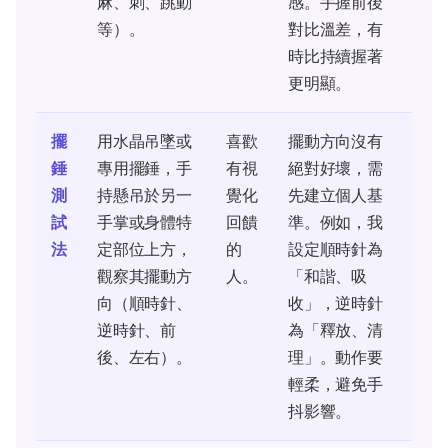
麻、刺、跳動
感。手握前後
等）。
對比溫差，有
時比持續握著
更明顯。
擺
用水晶吊墜或
喜歡
擺動方向沒有
錘
專用擺錘，手
有視
絕對好壞，需
測
持懸吊於另一
覺化
先建立個人基
試
手掌或身體特
回饋
準。例如，我
法
定部位上方，
的
設定順時針為
觀察其擺動方
人。
「和諧、吸
向（順時針、
收」，逆時針
逆時針、前
為「釋放、清
後、左右）。
理」。動作要
輕柔，避免手
抖影響。