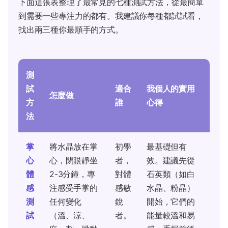
下面這張表整理了最常見的七種測試方法，從最簡單
到需要一些專注力的都有。我建議你每種都試試看，
找出兩三種你最順手的方式。
測
試
適合
我個人的實用
怎麼做
方
誰
心得
法
掌
將水晶放在掌
初學
最基礎但有
心
心，閉眼靜坐
者，
效。建議先從
體
2-3分鐘，專
對體
石英類（如白
感
注感受手掌的
感敏
水晶、粉晶）
測
任何變化
銳
開始，它們的
試
（溫、涼、
者。
能量較溫和易