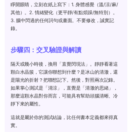
睜開眼睛，立刻在紙上寫下：1. 身體感覺（溫/涼/麻/
其他）。2. 情緒變化（更平靜/有點煩躁/無特別）。
3. 腦中閃過的任何詞句或畫面。不要修改，誠實記
錄。
步驟四：交叉驗證與解讀
隔天或幾小時後，換用「直覺閃現法」。靜靜看著這
顆白水晶簇，它讓你聯想到什麼？是冰山的清澈，還
是陽光的折射？把聯想記下。然後，對照兩次記錄。
如果掌心測試是「清涼」，直覺是「清澈的思緒」，
那麼這顆水晶對你而言，可能具有幫助頭腦清晰、冷
靜下來的屬性。
這就是屬於你的測試結論，比任何書本定義都來得真
實。