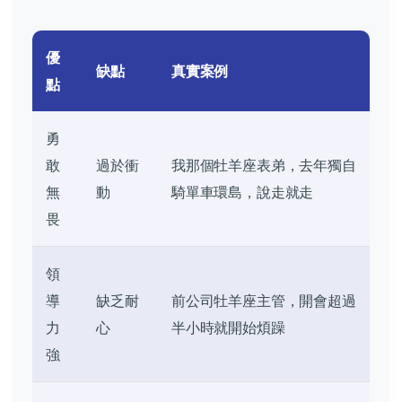
優
缺點
真實案例
點
勇
敢
過於衝
我那個牡羊座表弟，去年獨自
無
動
騎單車環島，說走就走
畏
領
導
缺乏耐
前公司牡羊座主管，開會超過
力
心
半小時就開始煩躁
強