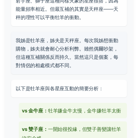
射手座、獅子座這種同樣火象的星座很搭，因為
能量頻率相近。但最互補的其實是天秤座——天
秤的理性可以平衡牡羊的衝動。
我姊是牡羊座，姊夫是天秤座。每次我姊想衝動
購物，姊夫就會耐心分析利弊。雖然偶爾吵架，
但這種互補關係反而持久。當然這只是個案，每
對情侶的相處模式都不同。
以下是牡羊座與各星座互動的簡要分析：
vs 金牛座：
牡羊嫌金牛太慢，金牛嫌牡羊太衝
vs 雙子座：
一開始很投緣，但雙子善變讓牡羊