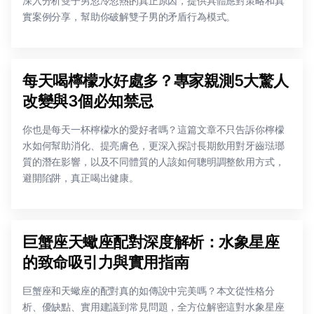
深入分析雙子男忽冷忽熱的真正原因，提供具體應對策略和真
實案例分享，幫助你破解雙子男的矛盾行為模式。
每天喝檸檬水好處多？專家親測5大驚人
改變與3個必知禁忌
你也是每天一杯檸檬水的愛好者嗎？這篇文章不只告訴你檸檬
水如何幫助消化、提亮膚色，更深入探討長期飲用對牙齒琺瑯
質的潛在影響，以及不同體質的人該如何聰明調整飲用方式，
避開陷阱，真正喝出健康。
巨蟹座天蠍座配對深度解析：水象星座
的致命吸引力與實用指南
巨蟹座和天蠍座的配對真的如傳說中完美嗎？本文從性格分
析、優缺點、實用建議到常見問題，全方位解密這對水象星座