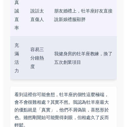
真
誠
說話太
朋友婚禮上，牡羊座好友直接
直
直傷人
說新娘禮服顯胖
率
充
容易三
滿
我健身房的牡羊座教練，換了
分鐘熱
活
五次創業項目
度
力
看到這裡你可能會想，牡羊座的個性這麼極端，
會不會很難相處？其實不然。我認為牡羊座最大
的優點就是「真實」，他們不屑偽裝，喜怒形於
色。雖然剛開始可能覺得刺眼，但相處久了反而
輕鬆。