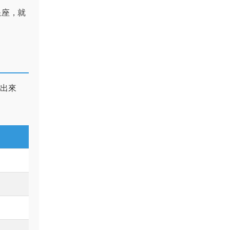
星座，就
出來