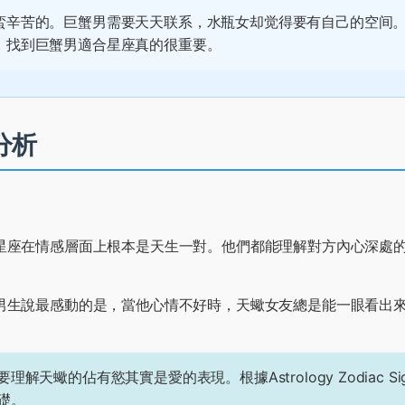
蛮辛苦的。巨蟹男需要天天联系，水瓶女却觉得要有自己的空间
，找到巨蟹男適合星座真的很重要。
分析
星座在情感層面上根本是天生一對。他們都能理解對方內心深處
男生說最感動的是，當他心情不好時，天蠍女友總是能一眼看出
。
要理解天蠍的佔有慾其實是愛的表現。根據
Astrology Zodiac Si
礎。