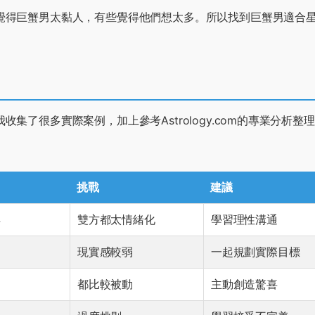
覺得巨蟹男太黏人，有些覺得他們想太多。所以找到巨蟹男適合
我收集了很多實際案例，加上參考
Astrology.com
的專業分析整理
挑戰
建議
解
雙方都太情緒化
學習理性溝通
現實感較弱
一起規劃實際目標
都比較被動
主動創造驚喜