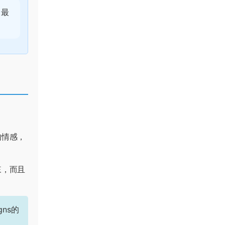
。最
的情感，
來，而且
gns
的