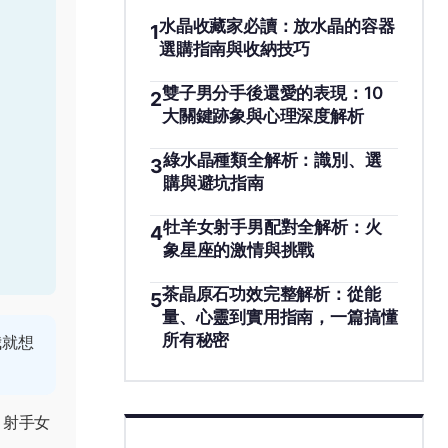
水晶收藏家必讀：放水晶的容器
1
選購指南與收納技巧
雙子男分手後還愛的表現：10
2
大關鍵跡象與心理深度解析
綠水晶種類全解析：識別、選
3
購與避坑指南
牡羊女射手男配對全解析：火
4
象星座的激情與挑戰
茶晶原石功效完整解析：從能
5
量、心靈到實用指南，一篇搞懂
所有秘密
我就想
，射手女