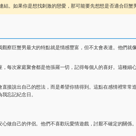
連結。如果你是想找刺激的戀愛，那可能要先想想是否適合巨蟹
我觀察巨蟹男最大的特點就是情感豐富，但不太會表達。他們就
座，每次家庭聚會都是他張羅一切，記得每個人的喜好。這種細
會直接說出自己的想法，而是希望你猜得到。這點在感情裡常常
為我忘記紀念日。
安心做自己的伴侶。他們不喜歡玩愛情遊戲，討厭不確定的關係