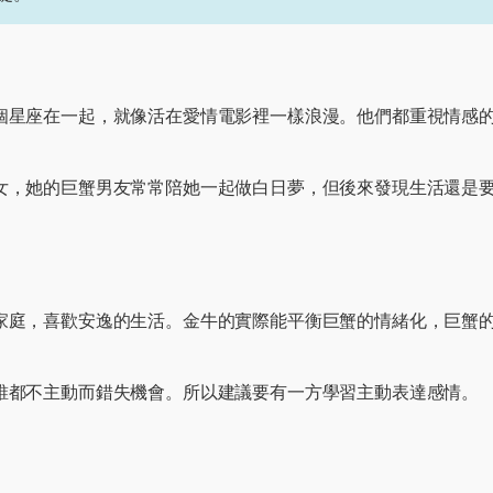
個星座在一起，就像活在愛情電影裡一樣浪漫。他們都重視情感
女，她的巨蟹男友常常陪她一起做白日夢，但後來發現生活還是
家庭，喜歡安逸的生活。金牛的實際能平衡巨蟹的情緒化，巨蟹
誰都不主動而錯失機會。所以建議要有一方學習主動表達感情。