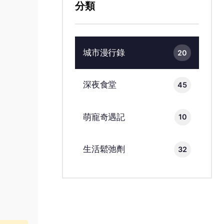
分類
城市漫行錄
20
深夜食堂
45
萌寵奇遇記
10
生活鬆弛劑
32