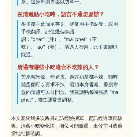
茶。隨身帶腸胃藥以防萬一。
在清邁點小吃時，語言不通怎麼辦？
很多攤主會簡單英文。我常用手指點餐，或用
手機翻譯。記住幾個泰語
詞："phet"（辣）、"mai phet"（不
辣）、"ao"（要）。清邁人友善，比手畫腳也
能通。
清邁有哪些小吃適合不吃辣的人？
芒果糯米飯、炸豬皮、泰式奶茶都不辣。咖哩
雞蛋麵可以要求不辣，湯頭本身香濃。香腸拼
盤的辣醬可以分開放。我建議點餐時強調 "mai
phet"，攤主通常會調整。
本文基於我多次親身走訪經驗撰寫，資訊經過事實核
查。清邁小吃變化快，攤位可能搬遷，出發前可透過
當地社群確認。