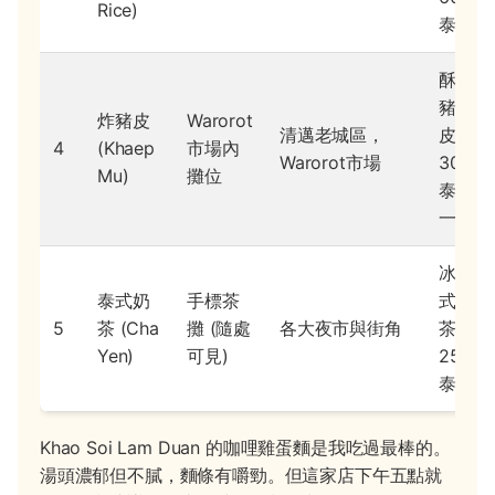
Rice)
泰銖
酥脆
豬
炸豬皮
Warorot
清邁老城區，
皮，
4
(Khaep
市場內
Warorot市場
30
Mu)
攤位
泰銖
一包
冰泰
泰式奶
手標茶
式奶
5
茶 (Cha
攤 (隨處
各大夜市與街角
茶，
Yen)
可見)
25
泰銖
Khao Soi Lam Duan 的咖哩雞蛋麵是我吃過最棒的。
湯頭濃郁但不膩，麵條有嚼勁。但這家店下午五點就