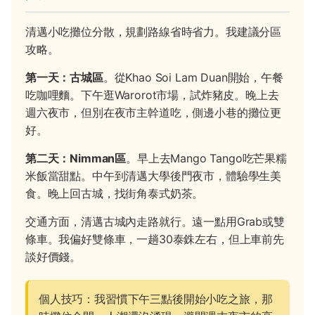
清邁小吃攤位分散，規劃路線省時省力。我建議分區
攻略。
第一天：古城區
。從Khao Soi Lam Duan開始，午餐
吃咖哩麵。下午逛Warorot市場，試炸豬皮。晚上去
週六夜市，但別在夜市主幹道吃，側邊小巷的攤位更
好。
第二天：Nimman區
。早上去Mango Tango吃芒果糯
米飯當甜點。中午到清邁大學後門夜市，體驗學生美
食。晚上回古城，找街角泰式奶茶。
交通方面，清邁古城內走路就行。遠一點用Grab或雙
條車。我偏好雙條車，一趟30泰銖左右，但上車前先
談好價錢。
個人技巧：我習慣下午三點後開始小吃之旅，那