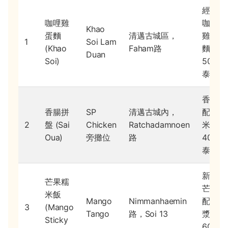
經典
咖哩雞
咖哩
Khao
蛋麵
清邁古城區，
雞蛋
1
Soi Lam
(Khao
Faham路
麵，
Duan
Soi)
50
泰銖
香腸
香腸拼
SP
清邁古城內，
配糯
2
盤 (Sai
Chicken
Ratchadamnoen
米，
Oua)
旁攤位
路
40
泰銖
新鮮
芒果糯
芒果
米飯
Mango
Nimmanhaemin
配椰
3
(Mango
Tango
路，Soi 13
漿，
Sticky
60