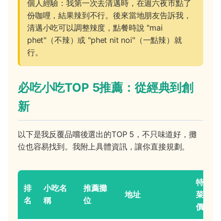
個人經驗：我第一次去清邁時，在週六夜市點了
份咖哩，結果辣到不行。後來當地朋友告訴我，
清邁小吃可以調整辣度，點餐時說 "mai
phet"（不辣）或 "phet nit noi"（一點辣）就
行。
必吃小吃TOP 5推薦：從經典到創
新
以下是我反覆品嚐後選出的TOP 5，不只味道好，攤
位也容易找到。我附上具體資訊，讓你直接規劃。
特色
排
小吃名
推薦攤
地址
菜與
名
稱
位
價格