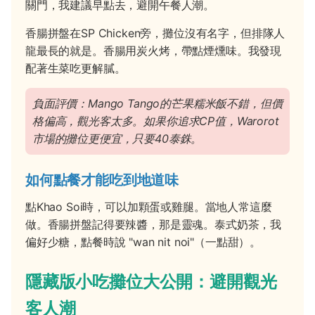
關門，我建議早點去，避開午餐人潮。
香腸拼盤在SP Chicken旁，攤位沒有名字，但排隊人
龍最長的就是。香腸用炭火烤，帶點煙燻味。我發現
配著生菜吃更解膩。
負面評價：Mango Tango的芒果糯米飯不錯，但價
格偏高，觀光客太多。如果你追求CP值，Warorot
市場的攤位更便宜，只要40泰銖。
如何點餐才能吃到地道味
點Khao Soi時，可以加顆蛋或雞腿。當地人常這麼
做。香腸拼盤記得要辣醬，那是靈魂。泰式奶茶，我
偏好少糖，點餐時說 "wan nit noi"（一點甜）。
隱藏版小吃攤位大公開：避開觀光
客人潮