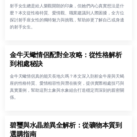
射手女生總是給人樂觀開朗的印象，但她們內心真實想法是什
麼？本文從性格特質、愛情觀、職業建議到人際困擾，全方位
探討射手座女性的獨特魅力與挑戰，幫助妳更了解自己或身邊
的射手女生。
金牛天蠍情侶配對全攻略：從性格解析
到相處秘訣
金牛天蠍情侶真的能天長地久嗎？本文深入剖析金牛座與天蝎
座的性格特質、愛情相容性與潛在衝突，提供實際相處技巧與
真實案例，幫助這對土象與水象組合打造穩定而深刻的親密關
係。
碧璽與水晶差異全解析：從礦物本質到
選購指南