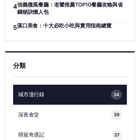
信義微風餐廳：老饕推薦TOP10餐廳攻略與省
4
錢秘訣懶人包
溪口美食：十大必吃小吃與實用指南總覽
5
分類
城市漫行錄
34
深夜食堂
39
萌寵奇遇記
37