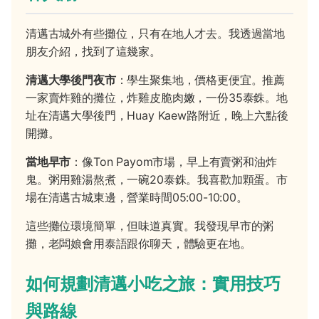
清邁古城外有些攤位，只有在地人才去。我透過當地
朋友介紹，找到了這幾家。
清邁大學後門夜市
：學生聚集地，價格更便宜。推薦
一家賣炸雞的攤位，炸雞皮脆肉嫩，一份35泰銖。地
址在清邁大學後門，Huay Kaew路附近，晚上六點後
開攤。
當地早市
：像Ton Payom市場，早上有賣粥和油炸
鬼。粥用雞湯熬煮，一碗20泰銖。我喜歡加顆蛋。市
場在清邁古城東邊，營業時間05:00-10:00。
這些攤位環境簡單，但味道真實。我發現早市的粥
攤，老闆娘會用泰語跟你聊天，體驗更在地。
如何規劃清邁小吃之旅：實用技巧
與路線