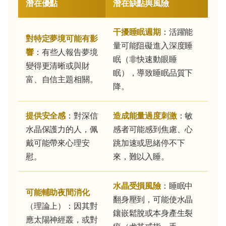
潛在優點
潛在缺點與風險
干擾睡眠週期
：活躍能
對特定夢境可能有影
量可能阻礙進入深度睡
響
：有些人報告夢境
眠（非快速動眼睡
變得更清晰或與財
眠），導致睡眠品質下
富、自信主題相關。
降。
提供安全感
：對深信
造成能量過度刺激
：敏
水晶保護力的人，佩
感者可能感到焦慮、心
戴可能帶來心理安
跳加速或思緒停不下
慰。
來，難以入睡。
水晶受損風險
：睡眠中
可能輔助夜間消化
翻身壓到，可能使水晶
（理論上）：因其對
鑲嵌鬆脫或本身產生裂
應太陽神經叢，或對