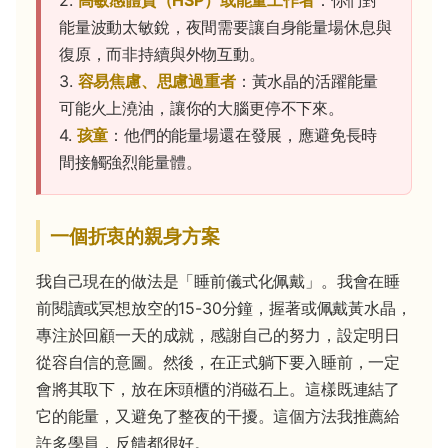
2.
高敏感體質（HSP）或能量工作者
：你們對
能量波動太敏銳，夜間需要讓自身能量場休息與
復原，而非持續與外物互動。
3.
容易焦慮、思慮過重者
：黃水晶的活躍能量
可能火上澆油，讓你的大腦更停不下來。
4.
孩童
：他們的能量場還在發展，應避免長時
間接觸強烈能量體。
一個折衷的親身方案
我自己現在的做法是「睡前儀式化佩戴」。我會在睡
前閱讀或冥想放空的15-30分鐘，握著或佩戴黃水晶，
專注於回顧一天的成就，感謝自己的努力，設定明日
從容自信的意圖。然後，在正式躺下要入睡前，一定
會將其取下，放在床頭櫃的消磁石上。這樣既連結了
它的能量，又避免了整夜的干擾。這個方法我推薦給
許多學員，反饋都很好。