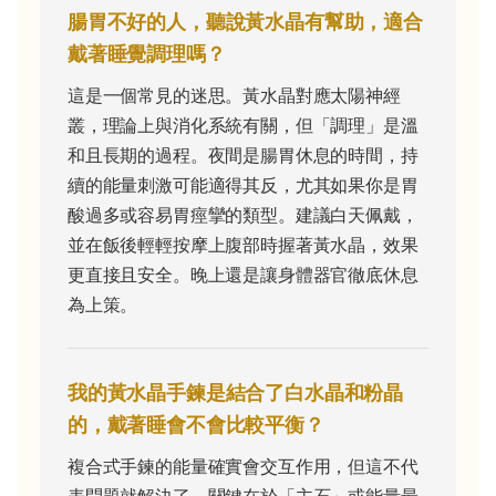
腸胃不好的人，聽說黃水晶有幫助，適合
戴著睡覺調理嗎？
這是一個常見的迷思。黃水晶對應太陽神經
叢，理論上與消化系統有關，但「調理」是溫
和且長期的過程。夜間是腸胃休息的時間，持
續的能量刺激可能適得其反，尤其如果你是胃
酸過多或容易胃痙攣的類型。建議白天佩戴，
並在飯後輕輕按摩上腹部時握著黃水晶，效果
更直接且安全。晚上還是讓身體器官徹底休息
為上策。
我的黃水晶手鍊是結合了白水晶和粉晶
的，戴著睡會不會比較平衡？
複合式手鍊的能量確實會交互作用，但這不代
表問題就解決了。關鍵在於「主石」或能量最