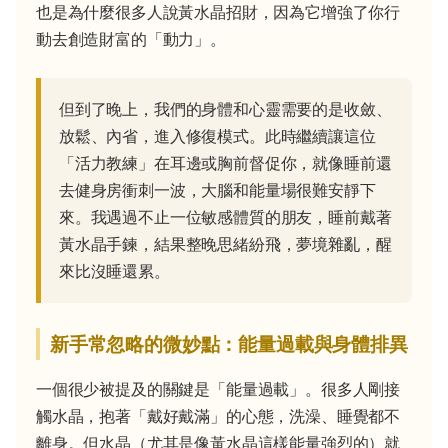
也是為什麼很多人說黃水晶招財，因為它增強了你行
動去創造財富的「動力」。
但到了晚上，我們的身體和心靈需要的是收斂、
放鬆、內省，進入修復模式。此時繼續讓這位
「活力教練」在耳邊或胸前督促你，就像睡前還
去健身房衝刺一波，大腦和能量場很難安靜下
來。我遇過不止一位敏感體質的朋友，睡前戴著
黃水晶手鍊，結果整晚思緒紛飛，夢境雜亂，醒
來比沒睡還累。
新手常忽略的微妙點：能量過載與身體排異
一個很少被提及的關鍵是「能量過載」。很多人剛接
觸水晶，抱著「戴好戴滿」的心態，洗澡、睡覺都不
離身。但水晶（尤其是像黃水晶這樣能量強烈的）就