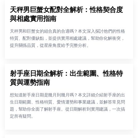
天秤男巨蟹女配對全解析：性格契合度
與相處實用指南
天秤男和巨蟹女的組合真的合適嗎？本文深入探討他們的性格
特質、配對優缺點，並提供實用相處建議，幫助你化解衝突，
提升關係品質，從星座角度給予完整分析。
射手座日期全解析：出生範圍、性格特
質與運勢指南
想知道射手座日期是幾月到幾月嗎？本文詳細介紹射手座的出
生日期範圍、性格特質、愛情運勢和事業建議，並解答常見問
題，幫助你全面了解射手座。從日期解析到實用建議，一次搞
定所有疑問。