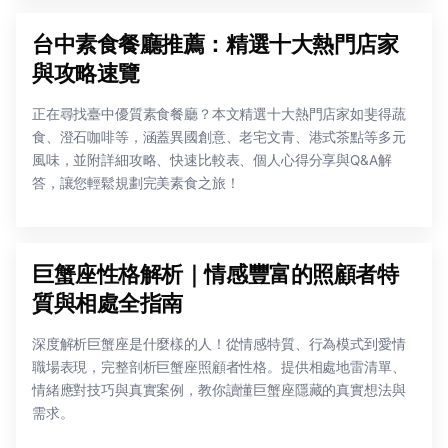
台中素食餐廳推薦：精選十大熱門店家
與攻略速覽
正在尋找臺中優質素食餐廳？本文精選十大熱門店家如斐得蔬
食、澄石咖啡等，涵蓋異國創意、老宅文青、港式茶點等多元
風味，並附詳細攻略、快速比較表、個人心得分享與Q&A解
答，讓您輕鬆規劃完美素食之旅！
巨蟹座性格解析｜情感豐富的照顧者特
質與相處全指南
深度解析巨蟹座是什麼樣的人！從情感特質、行為模式到愛情
職場表現，完整剖析巨蟹座照顧者性格。提供相處地雷清單、
情緒應對技巧與真實案例，教你讀懂巨蟹座隱藏的真實想法與
需求。