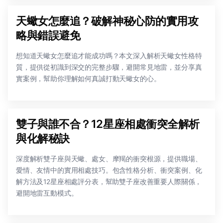
天蠍女怎麼追？破解神秘心防的實用攻
略與錯誤避免
想知道天蠍女怎麼追才能成功嗎？本文深入解析天蠍女性格特
質，提供從初識到深交的完整步驟，避開常見地雷，並分享真
實案例，幫助你理解如何真誠打動天蠍女的心。
雙子與誰不合？12星座相處衝突全解析
與化解秘訣
深度解析雙子座與天蠍、處女、摩羯的衝突根源，提供職場、
愛情、友情中的實用相處技巧。包含性格分析、衝突案例、化
解方法及12星座相處評分表，幫助雙子座改善重要人際關係，
避開地雷互動模式。