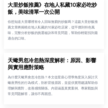
大里炒飯推薦》在地人私藏10家必吃炒
飯，美味清單一次公開
你想知道大里哪裡有令人回味無窮的炒飯嗎？這篇大里炒飯推
薦文章將揭曉在地人私藏的10家必吃店家，從平價到特色風
味，完整分析炒飯的挑選秘訣和常見問題，幫助你輕鬆找到最
適合的口味。
天蠍男忽冷忽熱深度解析：原因、影響
與實用應對策略
為什麼天蠍男會忽冷忽熱？本文從星座心理學角度深入探討天
蠍座男性的行為模式，剖析背後原因，並提供實用建議幫助你
理解與應對，改善感情關係。內容涵蓋真實案例、專家觀點與
常見問題解答，讓你不再困惑。