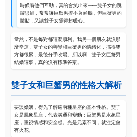
時候看他們互動，真的會笑出來——雙子女的跳
躍思維，常常讓巨蟹男摸不著頭腦，但巨蟹男的
體貼，又讓雙子女覺得超暖心。
當然，不是每對都這麼順利。我另一個朋友就沒那
麼幸運，雙子女的善變和巨蟹男的情緒化，搞得雙
方都很累，最後分手收場。所以啊，雙子女巨蟹男
結婚這事，真的沒有標準答案。
雙子女和巨蟹男的性格大解析
要談婚姻，得先了解這兩種星座的基本性格。雙子
女是風象星座，代表溝通和變動；巨蟹男是水象星
座，重視情感和安全感。光是元素不同，就注定會
有火花。