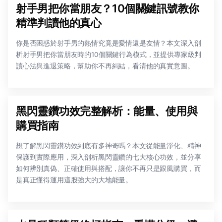
射手男把你當朋友？10個關鍵訊號教你
精準判讀他的真心
你是否困惑於射手男的熱情究竟是愛情還是友情？本文深入剖
析射手男把你當朋友時的10個關鍵行為模式，並提供專家級判
讀心法與進退策略，幫助你不再糾結，看清他的真實意圖。
黑閃靈鑽功效完整解析：能量、使用與
購買指南
想了解黑閃靈鑽功效到底有多神奇嗎？本文從能量淨化、精神
保護到實際應用，深入剖析黑閃靈鑽的七大核心功效，並分享
如何辨別真偽、正確使用與搭配，讓你不再只是跟風購買，而
是真正懂得運用這股強大的大地能量。