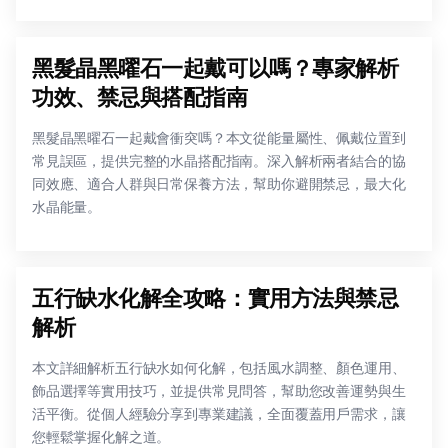
黑髮晶黑曜石一起戴可以嗎？專家解析
功效、禁忌與搭配指南
黑髮晶黑曜石一起戴會衝突嗎？本文從能量屬性、佩戴位置到
常見誤區，提供完整的水晶搭配指南。深入解析兩者結合的協
同效應、適合人群與日常保養方法，幫助你避開禁忌，最大化
水晶能量。
五行缺水化解全攻略：實用方法與禁忌
解析
本文詳細解析五行缺水如何化解，包括風水調整、顏色運用、
飾品選擇等實用技巧，並提供常見問答，幫助您改善運勢與生
活平衡。從個人經驗分享到專業建議，全面覆蓋用戶需求，讓
您輕鬆掌握化解之道。