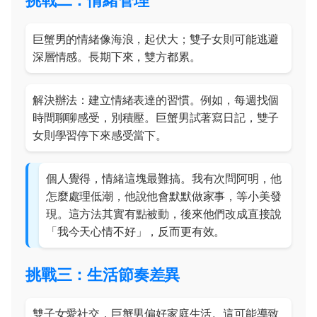
巨蟹男的情緒像海浪，起伏大；雙子女則可能逃避
深層情感。長期下來，雙方都累。
解決辦法：建立情緒表達的習慣。例如，每週找個
時間聊聊感受，別積壓。巨蟹男試著寫日記，雙子
女則學習停下來感受當下。
個人覺得，情緒這塊最難搞。我有次問阿明，他
怎麼處理低潮，他說他會默默做家事，等小美發
現。這方法其實有點被動，後來他們改成直接說
「我今天心情不好」，反而更有效。
挑戰三：生活節奏差異
雙子女愛社交，巨蟹男偏好家庭生活。這可能導致