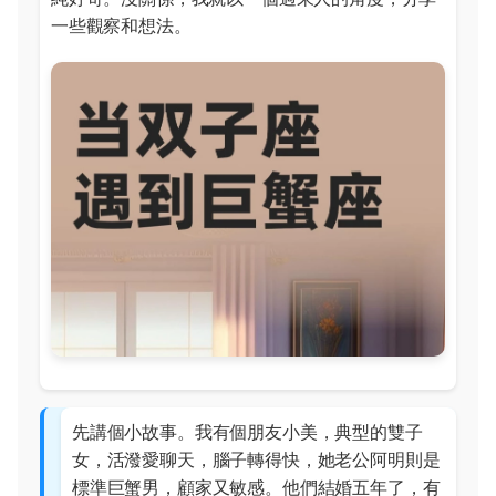
一些觀察和想法。
先講個小故事。我有個朋友小美，典型的雙子
女，活潑愛聊天，腦子轉得快，她老公阿明則是
標準巨蟹男，顧家又敏感。他們結婚五年了，有