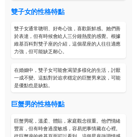
雙子女的性格特點
雙子女通常聰明、好奇心強，喜歡新鮮感。她們善
於表達，但有時候會給人三分鐘熱度的感覺。根據
維基百科對
雙子座
的介紹，這個星座的人往往適應
力強，但可能缺乏耐心。
在婚姻中，雙子女可能會渴望多樣化的生活，討厭
一成不變。這點對於追求穩定的巨蟹男來說，可能
是優點也是缺點。
巨蟹男的性格特點
巨蟹男呢，溫柔、體貼，家庭觀念很重。他們情緒
豐富，但有時會過度敏感，容易把事情藏在心裡。
從
巨蟹座的維基頁面
可以看到，這個星座強調情感