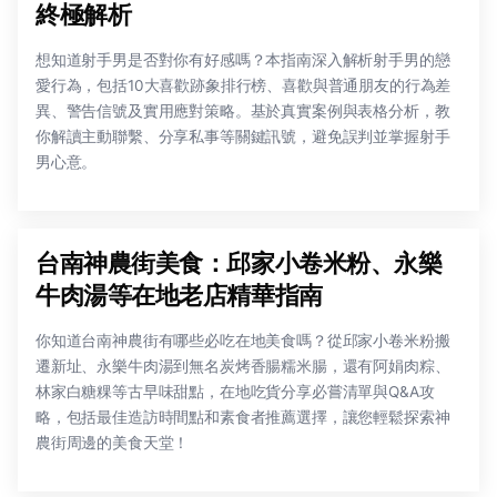
終極解析
想知道射手男是否對你有好感嗎？本指南深入解析射手男的戀
愛行為，包括10大喜歡跡象排行榜、喜歡與普通朋友的行為差
異、警告信號及實用應對策略。基於真實案例與表格分析，教
你解讀主動聯繫、分享私事等關鍵訊號，避免誤判並掌握射手
男心意。
台南神農街美食：邱家小卷米粉、永樂
牛肉湯等在地老店精華指南
你知道台南神農街有哪些必吃在地美食嗎？從邱家小卷米粉搬
遷新址、永樂牛肉湯到無名炭烤香腸糯米腸，還有阿娟肉粽、
林家白糖粿等古早味甜點，在地吃貨分享必嘗清單與Q&A攻
略，包括最佳造訪時間點和素食者推薦選擇，讓您輕鬆探索神
農街周邊的美食天堂！