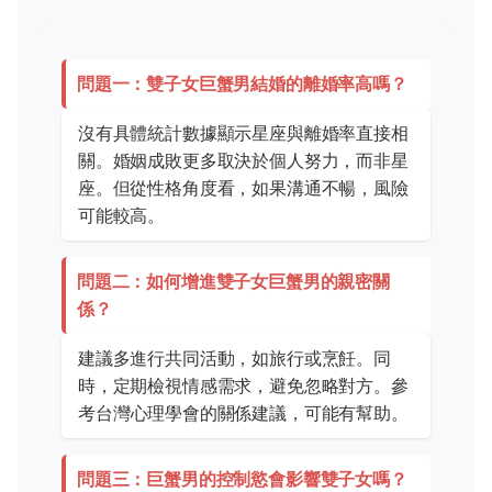
問題一：雙子女巨蟹男結婚的離婚率高嗎？
沒有具體統計數據顯示星座與離婚率直接相
關。婚姻成敗更多取決於個人努力，而非星
座。但從性格角度看，如果溝通不暢，風險
可能較高。
問題二：如何增進雙子女巨蟹男的親密關
係？
建議多進行共同活動，如旅行或烹飪。同
時，定期檢視情感需求，避免忽略對方。參
考
台灣心理學會
的關係建議，可能有幫助。
問題三：巨蟹男的控制慾會影響雙子女嗎？