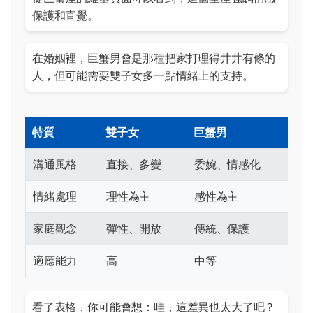
保護和直覺。
在婚姻裡，巨蟹男會是那種把家打理得井井有條的
人，但可能需要雙子女多一點情緒上的支持。
特質
雙子女
巨蟹男
溝通風格
直接、多變
委婉、情感化
情緒處理
理性為主
感性為主
家庭觀念
彈性、開放
傳統、保護
適應能力
高
中等
看了表格，你可能會想：哇，這差異也太大了吧？