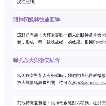
沒注意到。
眼神閃躲與快速回眸
這點超有趣！天秤女喜歡一個人的眼神常常會閃
看，形成一種「欲擒故縱」的效果。根據
Psych
瞳孔放大與微笑結合
當天秤女對某人有好感時，她們的瞳孔會輕微放
放大與情緒興奮相關，你可以參考
ScienceDirec
其他特徵還包括：眼神會跟隨對方移動、在群體