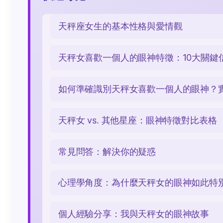
天秤座女生的基本性格與愛情觀
天秤女喜歡一個人的眼神特徵：10大關鍵
如何準確識別天秤女喜歡一個人的眼神？
天秤女 vs. 其他星座：眼神特徵對比表格
常見問答：解決你的疑惑
心理學角度：為什麼天秤女的眼神如此特
個人經驗分享：我與天秤女的眼神故事