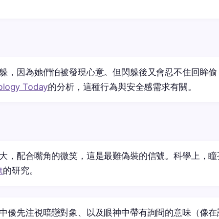
躲，因為她們怕被發現心意。但閃躲後又會忍不住回眸偷
ology Today
的分析，這種行為與安全感需求有關。
大，配合嘴角的微笑，這是最難偽裝的信號。科學上，瞳
t
的研究。
中優先注視暗戀對象、以及眼神中帶有詢問的意味（像在