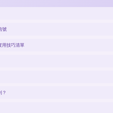
信號
實用技巧清單
別？