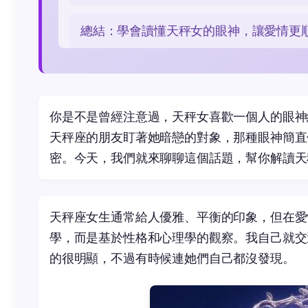
總結：學會讀懂天秤女的眼神，讓愛情更
你是不是曾經注意過，天秤女喜歡一個人的眼神
天秤座的朋友盯著她暗戀的對象，那種眼神簡直
密。今天，我們就來聊聊這個話題，幫你解讀天
天秤座女生通常給人優雅、平衡的印象，但在愛
學，而是基於性格和心理學的觀察。我自己就交
的很明顯，不過有時候連她們自己都沒發現。