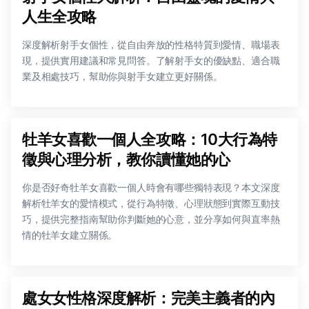
人生全攻略
深度解析射手女個性，從自由奔放的性格特質到愛情、職場表
現，提供實用建議和常見問答。了解射手女的優缺點、適合職
業及相處技巧，幫助你與射手女建立更好關係。
牡羊女喜歡一個人全攻略：10大行為特
徵與心理分析，教你讀懂她的心
你是否好奇牡羊女喜歡一個人時會有哪些獨特表現？本文深度
解析牡羊女的愛情模式，從行為特徵、心理狀態到實際互動技
巧，提供完整指南幫助你判斷她的心意，並分享如何與直率熱
情的牡羊女建立關係。
處女女性格深度解析：完美主義者的內