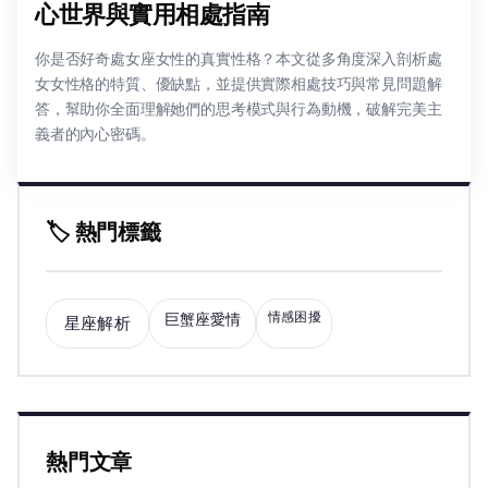
心世界與實用相處指南
你是否好奇處女座女性的真實性格？本文從多角度深入剖析處
女女性格的特質、優缺點，並提供實際相處技巧與常見問題解
答，幫助你全面理解她們的思考模式與行為動機，破解完美主
義者的內心密碼。
🏷️ 熱門標籤
情感困擾
巨蟹座愛情
星座解析
熱門文章