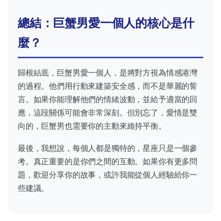
總結：巨蟹男愛一個人的核心是什
麼？
歸根結底，巨蟹男愛一個人，是將對方視為情感港灣
的過程。他們用行動來建築安全感，而不是華麗的誓
言。如果你能理解他們的情緒波動，並給予適當的回
應，這段關係可能會非常深刻。但別忘了，愛情是雙
向的，巨蟹男也需要你的主動來維持平衡。
最後，我想說，每個人都是獨特的，星座只是一個參
考。真正重要的是你們之間的互動。如果你有更多問
題，歡迎分享你的故事，或許我能從個人經驗給你一
些建議。