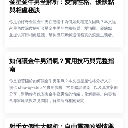
金星金牛男全解析：愛情性格、優缺點
與相處秘訣
你是否好奇金星金牛男在感情中為何如此穩定又固執？本文從
占星角度深度解析金星金牛男的性格特質、愛情觀、優缺點，
並提供實用相處建議，幫你徹底瞭解這個務實的浪漫主義者。
如何讓金牛男消氣？實用技巧與完整指
南
你是否苦惱於如何讓金牛男消氣？本文從星座性格分析入手，
提供 step-by-step 的實用步驟、常見錯誤避免，以及真實案例
分享，幫助你有效安撫金牛座男性的情緒，化解衝突。內容包
含專家建議與常見問答，解決所有相關疑問。
射手女個性大解析：自由靈魂的愛情與