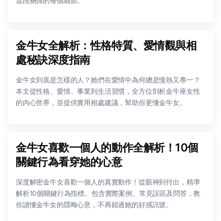
這段關係的每個細節。
金牛女全解析：性格特質、愛情觀與相
處秘訣深度指南
金牛女到底是怎樣的人？她們在愛情中為何總是慢熱又專一？
本文從性格、愛情、事業到生活習慣，全方位剖析金牛座女性
的內心世界，並提供實用相處建議，幫助你更懂金牛女。
金牛女喜歡一個人的動作全解析！10個
關鍵行為看穿她的心意
深度解密金牛女喜歡一個人的真實動作！從眼神到付出，精準
解析10個關鍵行為指標。包含實際案例、常見誤區及問答，教
你讀懂金牛女的隱晦心意，不再錯過她的好感訊號。