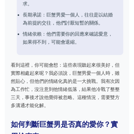
求。
長期承諾：巨蟹男愛一個人，往往是以結婚
為前提的交往，他們討厭短暫的關係。
情緒依賴：他們需要你的回應來確認愛意，
如果得不到，可能會退縮。
看到這裡，你可能會想：這些表現聽起來很美好，但
實際相處起來呢？我必須說，巨蟹男愛一個人時，雖
然貼心，但他們的情緒化真的是一大挑戰。我有次因
為工作忙，沒注意到他情緒低落，結果他冷戰了整整
三天，事後才說他覺得被忽略。這種情況，需要雙方
多溝通才能化解。
如何判斷巨蟹男是否真的愛你？實