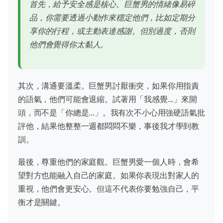
首先，給予安全感是核心。巨蟹男的情緒像易碎
品，你需要透過小動作來穩定他們，比如定期分
享你的行程，或主動表達感謝。但別過度，否則
他們會覺得你太黏人。
其次，溝通要溫柔。巨蟹男討厭衝突，如果你用指責
的語氣，他們可能會退縮。試著用「我感覺...」來開
頭，而不是「你總是...」。我有次不小心用強硬語氣批
評他，結果他整整一週都悶悶不樂，事後我才學到教
訓。
最後，尊重他們的家庭觀。巨蟹男愛一個人時，會希
望對方也能融入自己的家庭。如果你表現出對家人的
重視，他們會更安心。但這不代表你要勉強自己，平
衡才是關鍵。