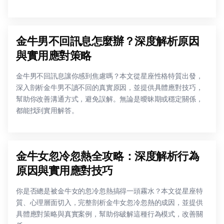
金牛男不回訊息怎麼辦？深度解析原因
與實用應對策略
金牛男不回訊息讓你感到焦慮嗎？本文從星座性格特質出發，
深入剖析金牛男不讀不回的真實原因，並提供具體應對技巧，
幫助你改善溝通方式，避免誤解。無論是曖昧期或穩定關係，
都能找到實用解答。
金牛女忽冷忽熱全攻略：深度解析行為
原因與實用應對技巧
你是否總是被金牛女的忽冷忽熱搞得一頭霧水？本文從星座特
質、心理層面切入，完整剖析金牛女忽冷忽熱的成因，並提供
具體應對策略與真實案例，幫助你破解這種行為模式，改善關