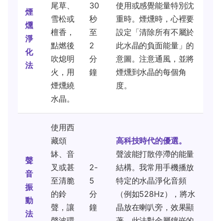
尾草、
30
使用或感覺能量特別沈
煙
雪松或
秒
重時。煙燻時，心裡要
燻
檀香，
至
設定「清除所有不屬於
淨
點燃後
2
此水晶的負面能量」的
化
吹熄明
分
意圖。注意通風，並將
法
火，用
鐘
煙燻到水晶的每個角
煙燻繞
度。
水晶。
使用西
藏頌
高科技時代的優選。
缽、音
聲波能打散停滯的能量
聲
叉或甚
2-
結構。我常用手機播放
音
至清脆
5
特定的水晶淨化音頻
振
的鈴
分
（例如528Hz），將水
動
聲，讓
鐘
晶放在喇叭旁，效果顯
法
聲波環
著。此法對金屬鑲嵌的