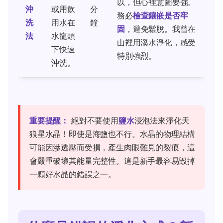
以，但心裡意圖要強。
沖
或用飲
分
務必
檢查鑲嵌是否牢
洗
用水在
鐘
固
，避免鬆脫。我曾在
法
水龍頭
山裡用溪水淨化，感受
下快速
特別強烈。
沖洗。
重要提醒：
絕對不要使用
鹽水
浸泡法來淨化天
狼星水晶！即使是海鹽也不行。水晶的物理結構
可能因滲透壓而受損，產生肉眼難見的裂痕，這
會嚴重破壞其能量完整性。這是新手最容易毀掉
一顆好水晶的錯誤之一。