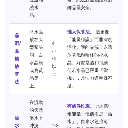
繞水
飾品最安全。
晶。
將水晶
懶人保養法。
這更像
晶
放在大
「能量維護」而非深度
洞/
4
型紫晶
淨化。我的晶簇上永遠
晶
小
洞、白
放著幾顆輪休的小水
簇
時
水晶簇
晶。好處是溫和持續，
放
以
或賽黃
但若水晶已嚴重「當
置
上
晶床
機」，此法力道稍嫌不
法
上。
足。
在流動
有條件推薦。
水能帶
的天然
走能量，但前提是「活
流
溪水下
水」。自來水勉強可
水
沖洗，
1-3