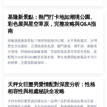
基隆新景點：熱門打卡地如潮境公園、
彩色屋與星空草原，完整攻略與Q&A指
南
想暢遊基隆新景點？潮境智能海洋公園、太平青鳥書店、沙灣
歷史文化園區、正濱漁港彩色屋、國門廣場、佛手洞、基隆塔
主普壇、阿根納造船廠遺構、官邸群落及星空草原等景點，搭
配戰力分析與Q&A解答長輩友善、學生免費景點推薦及半天行
程精華，怎麼規劃最省時...
天秤女巨蟹男愛情配對深度分析：性格
相容性與相處秘訣全攻略
天秤女和巨蟹男真的適合在一起嗎？這對星座組合看似完美，
卻隱藏不少挑戰。本文從性格特質、相處優勢與劣勢、實用技