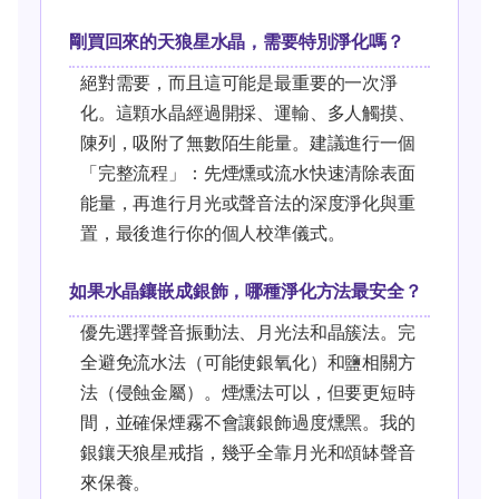
剛買回來的天狼星水晶，需要特別淨化嗎？
絕對需要，而且這可能是最重要的一次淨
化。這顆水晶經過開採、運輸、多人觸摸、
陳列，吸附了無數陌生能量。建議進行一個
「完整流程」：先煙燻或流水快速清除表面
能量，再進行月光或聲音法的深度淨化與重
置，最後進行你的個人校準儀式。
如果水晶鑲嵌成銀飾，哪種淨化方法最安全？
優先選擇聲音振動法、月光法和晶簇法。完
全避免流水法（可能使銀氧化）和鹽相關方
法（侵蝕金屬）。煙燻法可以，但要更短時
間，並確保煙霧不會讓銀飾過度燻黑。我的
銀鑲天狼星戒指，幾乎全靠月光和頌缽聲音
來保養。