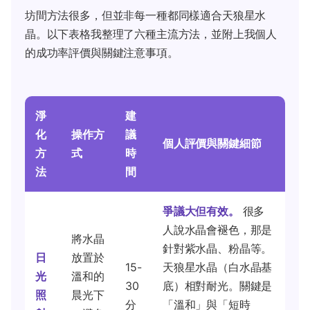
坊間方法很多，但並非每一種都同樣適合天狼星水
晶。以下表格我整理了六種主流方法，並附上我個人
的成功率評價與關鍵注意事項。
淨
建
化
操作方
議
個人評價與關鍵細節
方
式
時
法
間
爭議大但有效。
很多
人說水晶會褪色，那是
將水晶
針對紫水晶、粉晶等。
日
放置於
15-
天狼星水晶（白水晶基
光
溫和的
30
底）相對耐光。關鍵是
照
晨光下
分
「溫和」與「短時