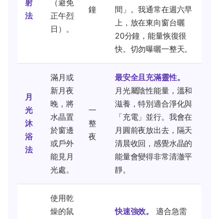
射
（避免
鐘
間」。我通常在週六早
法
正午烈
上，放在東向窗台曬
日）。
20分鐘，能量恢復很
快。切勿曝曬一整天。
滿月或
最安全且充滿靈性。
新月夜
月光屬陰性能量，溫和
月
晚，將
滋養，特別適合淨化與
光
一
水晶置
「充電」並行。我會在
沐
整
於窗邊
月圓前夜放出去，隔天
浴
夜
或戶外
清晨收回，感覺水晶的
法
能見月
能量會變得非常清澈平
光處。
靜。
使用乾
燥的鼠
快速強效。
適合急需