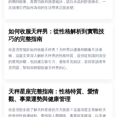
的獨特能量、真實功效與挑選秘訣，從白水晶到舒俱徠石，一
次搞懂它們如何為你的生活帶來正面改變。
如何收服天秤男：從性格解析到實戰技
巧的完整指南
你是否苦惱於如何收服天秤男？天秤男以優雅和猶豫不決著
稱，這篇文章深入解析天秤男的性格特質，提供從初識到深交
的實用步驟，包括建立吸引力、避免常見錯誤，並回答讀者常
見問題，幫助你輕鬆收服天秤男的心。
天秤星座完整指南：性格特質、愛情
觀、事業運勢與健康管理
你是否想全面了解天秤星座的方方面面？這篇深度文章解析天
秤座的性格優缺點、愛情與人際關係、事業財富建議，以及健