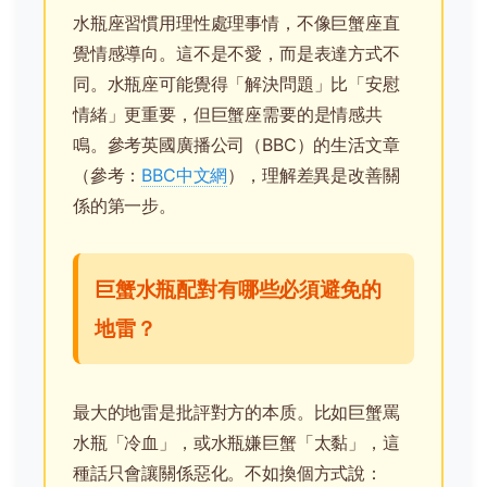
水瓶座習慣用理性處理事情，不像巨蟹座直
覺情感導向。這不是不愛，而是表達方式不
同。水瓶座可能覺得「解決問題」比「安慰
情緒」更重要，但巨蟹座需要的是情感共
鳴。參考英國廣播公司（BBC）的生活文章
（參考：
BBC中文網
），理解差異是改善關
係的第一步。
巨蟹水瓶配對有哪些必須避免的
地雷？
最大的地雷是批評對方的本质。比如巨蟹罵
水瓶「冷血」，或水瓶嫌巨蟹「太黏」，這
種話只會讓關係惡化。不如換個方式說：