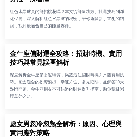
紅色水晶球真的能招桃花嗎？本文從能量功效、挑選技巧到淨
化保養，深入解析紅色水晶球的秘密，帶你避開新手常犯的錯
誤，找到最適合自己的能量夥伴。
金牛座偏財運全攻略：招財時機、實用
技巧與常見誤區解析
深度解析金牛座偏財運特質，揭露最佳招財時機與具體實用技
巧。包含適合的投資類型、幸運方位、常見陷阱，並解答10大
熱門問題。金牛座朋友不可錯過的財運提升指南，助你穩健累
積意外之財。
處女男忽冷忽熱全解析：原因、心理與
實用應對策略