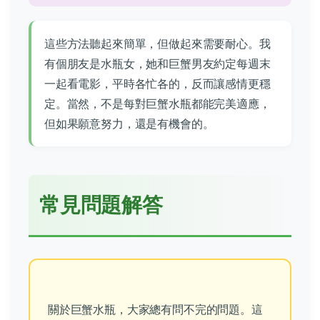
這些方法聽起來簡單，但做起來需要耐心。我
有個朋友是水瓶女，她和巨蟹男友約定每週末
一起看電影，平時各忙各的，反而讓感情更穩
定。當然，不是每對巨蟹水瓶都能完美適應，
但如果願意努力，還是有機會的。
常見問題解答
關於巨蟹水瓶，大家總有問不完的問題。這