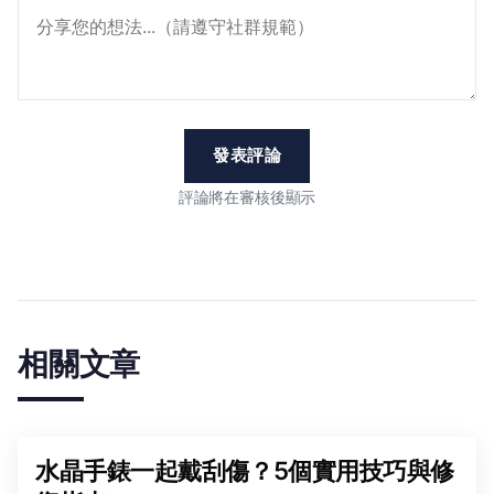
發表評論
評論將在審核後顯示
相關文章
水晶手錶一起戴刮傷？5個實用技巧與修