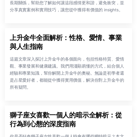
長期關係，幫助您了解如何讓這段感情更和諧，避免衝突，並
分享真實案例和實用技巧，讓您從中獲得有價值的 insights。
上升金牛全面解析：性格、愛情、事業
與人生指南
這篇文章深入探討上升金牛的各個面向，包括性格特質、愛情
觀、事業發展和健康建議。我們用淺顯易懂的方式，結合個人
經驗和專業知識，幫你解開上升金牛的奧秘。無論是初學者還
是占星愛好者，都能從中獲得實用價值，解決你對上升金牛的
所有疑問。
獅子座女喜歡一個人的暗示全解析：從
行為到心態的深度指南
你是否好奇獅子座女性喜歡一個人時會有哪些獨特暗示？本文