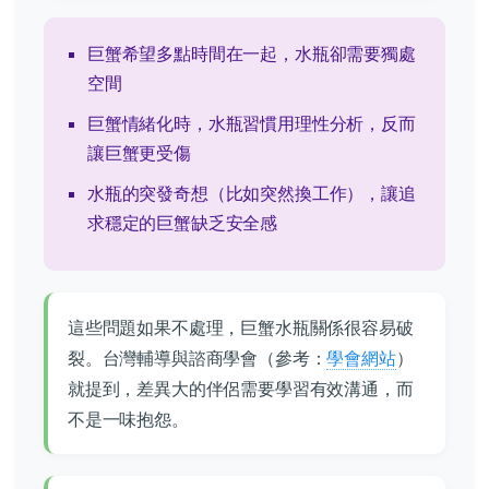
巨蟹希望多點時間在一起，水瓶卻需要獨處
空間
巨蟹情緒化時，水瓶習慣用理性分析，反而
讓巨蟹更受傷
水瓶的突發奇想（比如突然換工作），讓追
求穩定的巨蟹缺乏安全感
這些問題如果不處理，巨蟹水瓶關係很容易破
裂。台灣輔導與諮商學會（參考：
學會網站
）
就提到，差異大的伴侶需要學習有效溝通，而
不是一味抱怨。