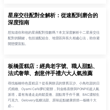
星座交往配對全解析：從速配到磨合的
深度指南
想知道你和他的星座配對指數嗎？本文深度解析十二星座交往
配對的關鍵，包括速配組合、地雷區與長久相處心法，助你避
開戀愛盲點。
板橋蛋糕店：經典老字號、職人甜點、
法式奢華、創意伴手禮六大人氣推薦
尋找板橋特色蛋糕店？從長興餅店的懷舊豆沙、小鳥吃甜的日
式精緻、Oyami Café夢幻鬆餅，到金格喜餅與PONPIE超人氣
派塔，還有海邊走走肉鬆蛋捲、甜點胃手作千層、BAC濃郁生
巧克力、Gelovery低糖法甜、原味起點健康烘焙—板橋十大
必...