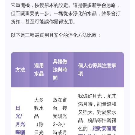
它重開機，恢復原本的設定。這是很多新手會忽略，
但至關重要的一步。一塊從未淨化的水晶，效果會打
折扣，甚至可能讓你覺得沒用。
以下是三種最實用且安全的淨化方法比較：
具體做
適用
個人心得與注意事
方法
法與時
水晶
項
間
我偏好月光，尤其
大多
放在窗
滿月時，能量溫和
日
數水
台，接
又強大。對於紫水
光/
晶
受陽光
晶、粉晶等怕曬褪
月光
（除
2-3小
色的，
絕對要避開
曝曬
日光
時或月