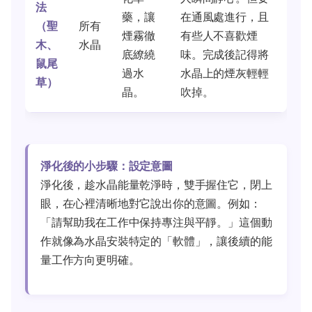
法
藥，讓
在通風處進行，且
（聖
所有
煙霧徹
有些人不喜歡煙
木、
水晶
底繚繞
味。完成後記得將
鼠尾
過水
水晶上的煙灰輕輕
草）
晶。
吹掉。
淨化後的小步驟：設定意圖
淨化後，趁水晶能量乾淨時，雙手握住它，閉上
眼，在心裡清晰地對它說出你的意圖。例如：
「請幫助我在工作中保持專注與平靜。」這個動
作就像為水晶安裝特定的「軟體」，讓後續的能
量工作方向更明確。