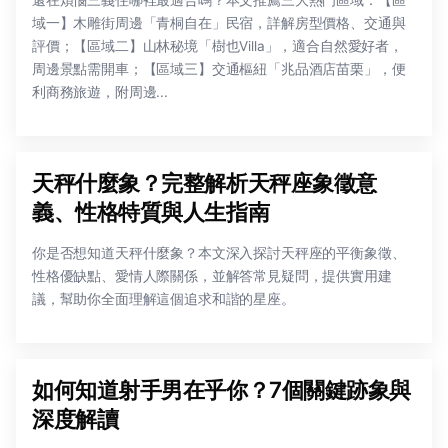
還在煩惱三義住哪裡最適合嗎？本文推薦三大熱門區域：【區
域一】木雕街周邊「青桐自在」民宿，詳解房型價格、交通與
評價；【區域二】山林秘境「樹也Villa」，適合自然愛好者，
周邊景點需開車；【區域三】交通樞紐「兆品酒店苗栗」，便
利商務旅遊，附周邊...
天秤什麼象？完整解析天秤座象徵意
義、性格特質與人生指南
你是否想知道天秤什麼象？本文深入探討天秤座的平衡象徵、
性格優缺點、愛情人際關係，並解答常見疑問，提供實用建
議，幫助你全面理解這個追求和諧的星座。
如何知道射手男在乎你？7個關鍵跡象與
深度解讀