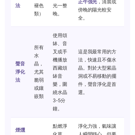
正午強光
，清晨或
法
褪色
光一整
傍晚的陽光較安
類）
晚。
全。
使用頌
缽、音
所有
叉或手
這是我最常用的方
水
機播放
法，快速且不傷水
聲音
晶，
西藏頌
晶。對於大型紫晶
淨化
尤其
缽音
洞或不易移動的擺
法
脆弱
樂，圍
件，聲音淨化是首
或鑲
繞水晶
選。
嵌類
3-5分
鐘。
點燃淨
淨化力強，氣味讓
煙燻
化草
人瞬間靜心。但要