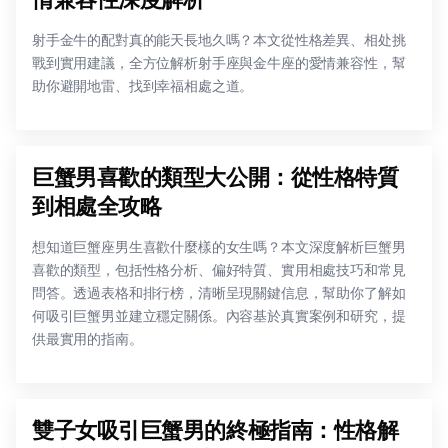
射手金牛的配對真的能天長地久嗎？本文從性格差異、相处挑
戰到實用建議，全方位解析射手座與金牛座的愛情兼容性，幫
助你避開地雷、找到幸福相處之道。
巨蟹男喜歡的類型大公開：從性格特質
到相處全攻略
想知道巨蟹座男生喜歡什麼樣的女生嗎？本文深度解析巨蟹男
喜歡的類型，包括性格分析、偏好特質、實用相處技巧和常見
問答。透過表格和排行榜，清晰呈現關鍵信息，幫助你了解如
何吸引巨蟹男並建立穩定關係。內容基於真實案例和研究，提
供最實用的指南。
雙子女吸引巨蟹男的終極指南：性格解