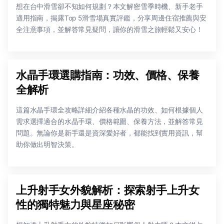
想在台中滑雪卻不知如何規劃？本文解密雪季時機、新手老手
適用指南，揭露Top 5滑雪場真實評鑑，分享周邊住宿推薦與安
全注意事項，並解答常見疑問，讓你的滑雪之旅輕鬆又安心！
水晶手環選購指南：功效、價格、保養
全解析
這篇水晶手環全攻略詳細介紹各種水晶的功效、如何根據個人
需求選擇適合的水晶手環、價格範圍、保養方法，並解答常見
問題。無論你是新手還是資深愛好者，都能找到實用資訊，幫
助你做出明智決策。
上升射手女外貌解析：探索射手上升女
性的獨特魅力與星座秘密