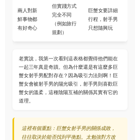
但實踐方式
兩人對新
巨蟹女要詳細
完全不同
鮮事物都
行程，射手男
（例如旅行
有好奇心
只想隨興玩
規劃）
老實說，我第一次看到這表格都覺得他們能在
一起三年真是奇蹟。但為什麼還是有這麼多巨
蟹女射手男配對存在？因為吸引力法則啊！巨
蟹女會被射手男的陽光吸引，射手男則喜歡巨
蟹女的溫柔，這種陰陽互補的關係其實有它的
道理。
這裡有個重點：巨蟹女射手男的關係成敗，
往往取決於能否找到平衡點。太勉強對方改