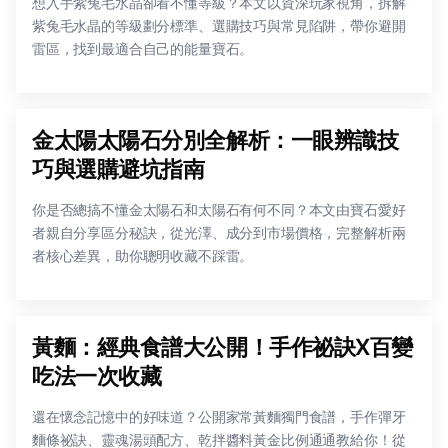
想入手紫兔毛水晶卻看不懂等級？本文以資深玩家視角，拆解
紫兔毛水晶的等級劃分標準、選購技巧與常見陷阱，帶你避開
雷區，找到最適合自己的能量寶石。
金太陽太陽石分別全解析：一眼辨識技
巧與選購避坑指南
你是否總搞不懂金太陽石和太陽石有何不同？本文由寶石愛好
者親自分享區分秘訣，從光澤、成分到市場價格，完整解析兩
者核心差異，助你聰明收藏不踩雷。
黃麵：經典食譜大公開！手作祕訣X百變
吃法一次收藏
還在懷念記憶中的好味道？公開家常黃麵獨門食譜，手作彈牙
麵條祕訣、靈魂湯頭配方、乾拌醬料黃金比例通通教給你！從