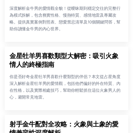
深度解析金牛男的愛情觀全貌！從曖昧期到穩定交往的完整行
為模式拆解，包含務實性格、慢熱特質、感情地雷及專屬攻
略。提供真實案例對照表、戀愛禁忌清單及10個關鍵問答，幫
助你讀懂金牛男的內心世界。
金星牡羊男喜歡類型大解密：吸引火象
情人的終極指南
你是否好奇金星牡羊男喜歡什麼類型的伴侶？本文從占星角度
深入解析金星牡羊男的愛情觀，包括他們偏好的外在特質、內
在性格，以及實際相處技巧，幫助你輕鬆抓住這位火象男人的
心，避開常見地雷。
射手金牛配對全攻略：火象與土象的愛
情兼容性深度解析