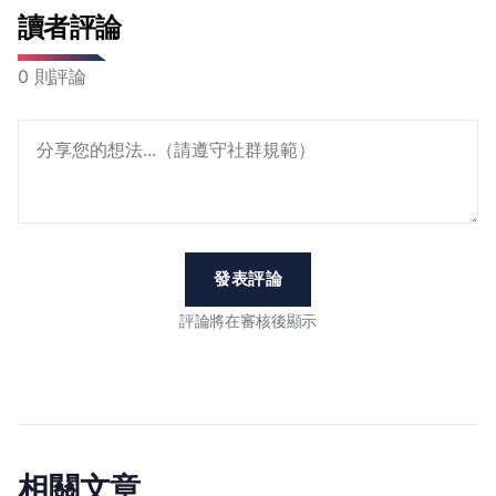
讀者評論
0 則評論
發表評論
評論將在審核後顯示
相關文章