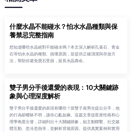
什麼水晶不能碰水？怕水水晶種類與保
養禁忌完整指南
想知道哪些水晶絕對不能碰水嗎？本文深入解析孔雀石、青金
石等怕水水晶的種類、損壞原因，並提供正確清潔與存放方
法，幫助你避免寶石受損，延長水晶壽命。
雙子男分手後還愛的表現：10大關鍵跡
象與心理深度解析
雙子男分手後還愛的表現有哪些？當雙子座男生提出分手，他
的行為卻曖昧不明，讓你心亂如麻。這篇文章從星座性格和心
理學角度出發，詳細列出十大關鍵跡象，如主動聯繫、社交媒
體互動、忽冷忽熱等，並解析背後原因。提供真實案例和實用