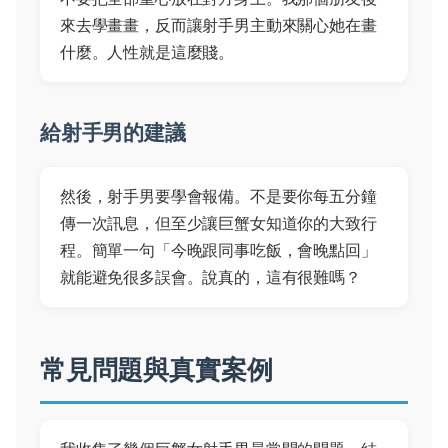
來去學畫畫，反而讓射手男主動來關心她在畫
什麼。人性就是這麼賤。
給射手男的建議
然後，射手男要學會報備。不是要你每五分鐘
傳一次訊息，但至少讓巨蟹女知道你的大致行
程。簡單一句「今晚跟同事吃飯，會晚點回」
就能避免很多誤會。說真的，這有很難嗎？
常見問題與真實案例