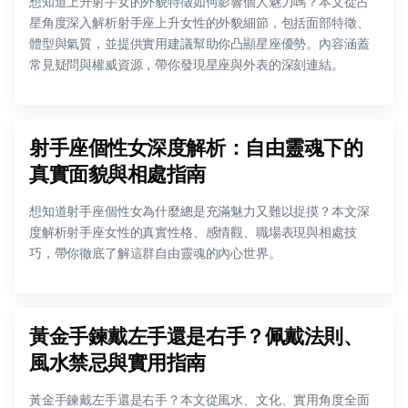
想知道上升射手女的外貌特徵如何影響個人魅力嗎？本文從占
星角度深入解析射手座上升女性的外貌細節，包括面部特徵、
體型與氣質，並提供實用建議幫助你凸顯星座優勢。內容涵蓋
常見疑問與權威資源，帶你發現星座與外表的深刻連結。
射手座個性女深度解析：自由靈魂下的
真實面貌與相處指南
想知道射手座個性女為什麼總是充滿魅力又難以捉摸？本文深
度解析射手座女性的真實性格、感情觀、職場表現與相處技
巧，帶你徹底了解這群自由靈魂的內心世界。
黃金手鍊戴左手還是右手？佩戴法則、
風水禁忌與實用指南
黃金手鍊戴左手還是右手？本文從風水、文化、實用角度全面