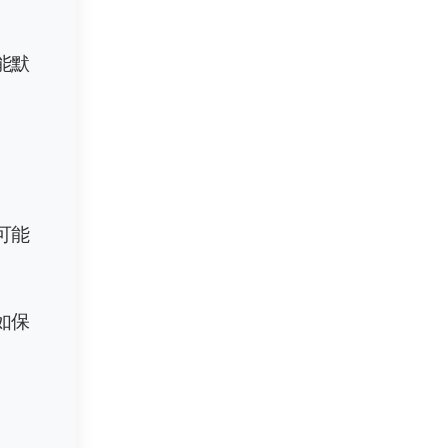
能默
可能
如保