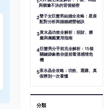
1
與猶豫不決的背後秘密
雙子女巨蟹男結婚全攻略：星座
2
配對分析與婚姻經營秘訣
黃水晶功效全解析：招財、療
3
癒與佩戴實用指南
巨蟹男分手前兆全解析：15個
4
關鍵跡象教你提前看清感情危
機
茶水晶全攻略：功效、選購、真
5
假辨別一次看懂
分類