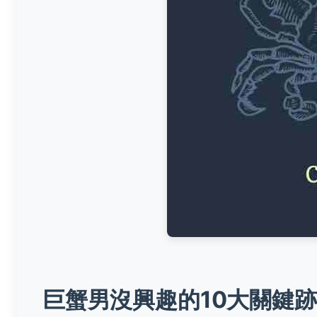
巨蟹男沒興趣的10大關鍵