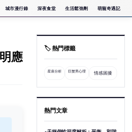
城市漫行錄
深夜食堂
生活鬆弛劑
萌寵奇遇記
🏷️ 熱門標籤
聰明應
星座分析
巨蟹男心理
情感困擾
熱門文章
天秤個性深度解析：平衡、和諧