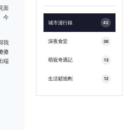
見面
。今
城市漫行錄
42
深夜食堂
36
得我
傻傻
萌寵奇遇記
13
出端
生活鬆弛劑
12