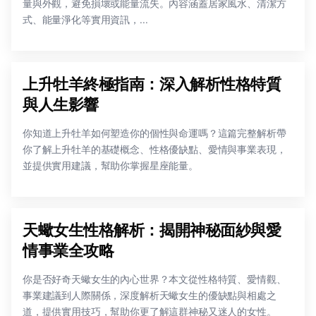
量與外觀，避免損壞或能量流失。內容涵蓋居家風水、清潔方
式、能量淨化等實用資訊，...
上升牡羊終極指南：深入解析性格特質
與人生影響
你知道上升牡羊如何塑造你的個性與命運嗎？這篇完整解析帶
你了解上升牡羊的基礎概念、性格優缺點、愛情與事業表現，
並提供實用建議，幫助你掌握星座能量。
天蠍女生性格解析：揭開神秘面紗與愛
情事業全攻略
你是否好奇天蠍女生的內心世界？本文從性格特質、愛情觀、
事業建議到人際關係，深度解析天蠍女生的優缺點與相處之
道，提供實用技巧，幫助你更了解這群神秘又迷人的女性。