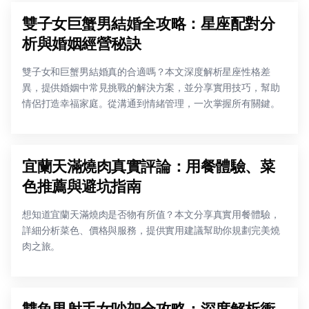
雙子女巨蟹男結婚全攻略：星座配對分
析與婚姻經營秘訣
雙子女和巨蟹男結婚真的合適嗎？本文深度解析星座性格差
異，提供婚姻中常見挑戰的解決方案，並分享實用技巧，幫助
情侶打造幸福家庭。從溝通到情緒管理，一次掌握所有關鍵。
宜蘭天滿燒肉真實評論：用餐體驗、菜
色推薦與避坑指南
想知道宜蘭天滿燒肉是否物有所值？本文分享真實用餐體驗，
詳細分析菜色、價格與服務，提供實用建議幫助你規劃完美燒
肉之旅。
雙魚男射手女吵架全攻略：深度解析衝