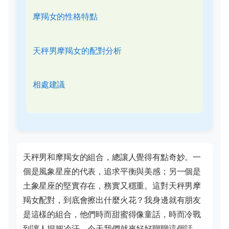
摩羯女的性格特點
天秤男摩羯女的配對分析
相處建議
天秤男和摩羯女的組合，總讓人覺得有點奇妙。一
個是風象星座的代表，追求平衡與美感；另一個是
土象星座的堅實存在，務實又穩重。這對天秤男摩
羯女配對，到底會擦出什麼火花？我身邊就有朋友
是這樣的組合，他們時而甜蜜得像童話，時而冷戰
到讓人捏把冷汗。今天我們就來好好聊聊這個話