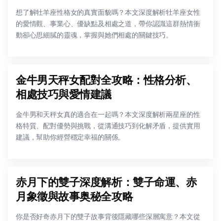
想了解牡羊座性格女的真實面貌嗎？本文深度解析牡羊座女性
的愛情觀、事業心、優缺點及相處之道，帶你認識這群熱情衝
動卻心思細膩的靈魂，掌握與她們相處的關鍵技巧。
金牛男天秤女配對全攻略：性格分析、
相處技巧與愛情建議
金牛男和天秤女真的適合在一起嗎？本文深度解析兩星座的性
格特質、配對優勢與挑戰，從溝通技巧到化解矛盾，提供實用
建議，幫助你經營穩定幸福的關係。
赤月下的雙子深度解析：雙子命運、赤
月象徵與故事奥秘全攻略
你是否好奇赤月下的雙子故事背後隱藏哪些深層寓意？本文從