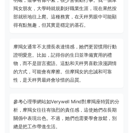
明確，做事有條不紊，很少會衝動行事。我一個摩
羯女朋友，大學時就規劃好職業生涯，現在果然按
部就班地往上爬。這種務實，在天秤男眼中可能顯
得有點無趣，但其實是穩定的基石。
摩羯女通常不太擅長表達情感，她們更習慣用行動
證明愛意。比如，記得你的生日並準備實用的禮
物，而不是甜言蜜語。這點和天秤男喜歡浪漫調情
的方式，可能會有摩擦。但摩羯女的忠誠和可靠
性，是天秤男最終會珍惜的品質。
參考心理學網站如Verywell Mind對摩羯座特質的分
析，摩羯女往往有強烈的責任感，這使她們在長期
關係中表現出色。不過，她們也需要學會放鬆，別
總是把工作帶進生活。