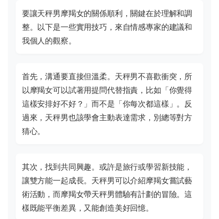
要讓天秤男摩羯女的關係順利，關鍵在於理解和調
整。以下是一些實用技巧，來自情感專家的建議和
我個人的觀察。
首先，溝通要直接但溫柔。天秤男不喜歡衝突，所
以摩羯女可以試著用提問代替指責，比如「你覺得
這樣安排好不好？」而不是「你每次都這樣」。反
過來，天秤男也該學會主動表達需求，別總等對方
猜心。
其次，找到共同興趣。或許是旅行或學習新技能，
讓雙方能一起成長。天秤男可以介紹摩羯女嘗試藝
術活動，而摩羯女帶天秤男體驗有計劃的冒險。這
樣既能平衡差異，又能創造美好回憶。