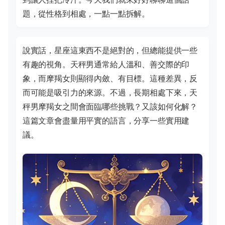
題，從性格到相處，一點一點拆解。
說實話，星座這東西不是絕對的，但總能提供一些
有趣的視角。天秤男通常給人溫和、善交際的印
象，而摩羯女則顯得內斂、有目標。這種差異，反
而可能是吸引力的來源。不過，長期相處下來，天
秤男摩羯女之間會面臨哪些挑戰？又該如何化解？
這篇文章會盡量用平實的語言，分享一些實用建
議。