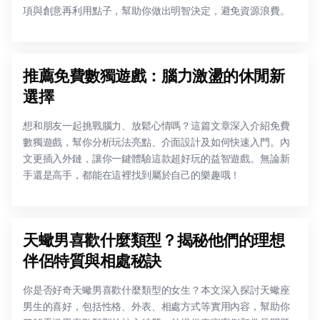
項與創意再利用點子，幫助你做出明智決定，避免資源浪費。
推薦免費數獨遊戲：腦力激盪的休閒新
選擇
想和朋友一起挑戰腦力、放鬆心情嗎？這篇文章深入介紹免費
數獨遊戲，幫你分析玩法亮點、介面設計及如何快速入門。內
文更插入外鏈，讓你一鍵體驗這款超好玩的益智遊戲。無論新
手還是高手，都能在這裡找到屬於自己的樂趣哦！
天蠍男喜歡什麼類型？揭秘他們的理想
伴侶特質與相處秘訣
你是否好奇天蠍男喜歡什麼類型的女生？本文深入探討天蠍座
男生的喜好，包括性格、外表、相處方式等實用內容，幫助你