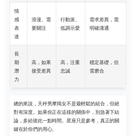
情
感
浪漫、需
行動派、
需求差異，需
表
要關注
低調示愛
明確溝通
達
長
期
高，如果
高，注重
穩定基礎，但
潛
接受差異
忠誠
需磨合
力
總的來說，天秤男摩羯女不是最輕鬆的組合，但絕
對有深度。如果你正在這樣的關係中，別急著下結
論，多給彼此一點時間。星座只是參考，真正的關
鍵在於你們的用心。