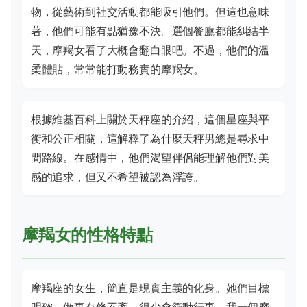
物，從藝術到社交活動都能吸引他們。但這也意味
著，他們可能有點猶豫不決。選個餐廳都能糾結半
天，摩羯女看了大概會翻白眼吧。不過，他們的溫
柔體貼，常常能打動務實的摩羯女。
根據維基百科上關於天秤座的介紹，這個星座與平
衡和公正相關，這解釋了為什麼天秤男總是尋求中
間路線。在感情中，他們渴望伴侶能理解他們對美
感的追求，但又不希望被認為浮誇。
摩羯女的性格特點
摩羯座的女生，簡直是現實主義的化身。她們目標