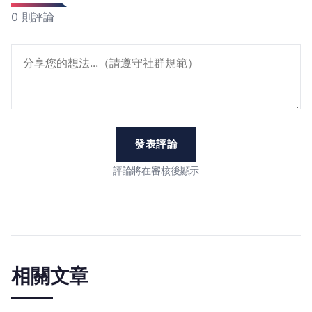
0 則評論
發表評論
評論將在審核後顯示
相關文章