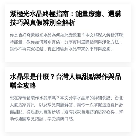
紫極光水晶終極指南：能量療癒、選購
技巧與真假辨別全解析
你是否好奇紫極光水晶為何如此受歡迎？本文將深入解析其獨
特能量、教你如何辨別真偽、分享實用選購指南與淨化方法，
讓你不再花冤枉錢，真正體驗到水晶帶來的平靜與療癒。
水晶果是什麼？台灣人氣甜點製作與品
嚐全攻略
想在家輕鬆製作水晶果嗎？本文分享水晶果的詳細食譜、台北
人氣店家資訊，以及常見問題解答，讓你一次掌握這道夏日必
備甜點。從起源到自製步驟，還有我親自走訪的店家心得，幫
助你避開常見錯誤，享受清爽口感。