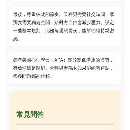
最後，尊重彼此的節奏。天秤男需要社交時間，摩
羯女需要獨處空間，給對方自由會減少壓力。設定
一些基本規則，比如每週約會夜，能幫助維持親密
感。
參考美國心理學會（APA）關於關係溝通的指南，
有效傾聽是關鍵。天秤男摩羯女如果能練習這點，
很多問題都能化解。
常見問答