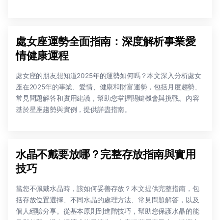
處女座運勢全面指南：深度解析事業愛
情健康運程
處女座的朋友想知道2025年的運勢如何嗎？本文深入分析處女
座在2025年的事業、愛情、健康和財富運勢，包括月度趨勢、
常見問題解答和實用建議，幫助您掌握關鍵機會與挑戰。內容
基於星座趨勢與實例，提供詳盡指南。
水晶不戴要放哪？完整存放指南與實用
技巧
當您不佩戴水晶時，該如何妥善存放？本文提供完整指南，包
括存放位置選擇、不同水晶的處理方法、常見問題解答，以及
個人經驗分享。從基本原則到進階技巧，幫助您保護水晶的能