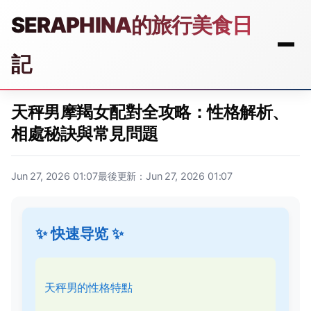
SERAPHINA的旅行美食日
記
天秤男摩羯女配對全攻略：性格解析、
相處秘訣與常見問題
Jun 27, 2026 01:07
最後更新：Jun 27, 2026 01:07
✨ 快速导览 ✨
天秤男的性格特點