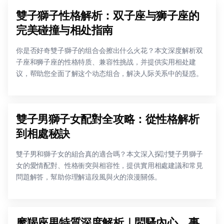
雙子獅子性格解析：双子座与狮子座的
完美碰撞与相处指南
你是否好奇雙子獅子的组合会擦出什么火花？本文深度解析双
子座和狮子座的性格特质、兼容性挑战，并提供实用相处建
议，帮助您全面了解这个动态组合，解决人际关系中的疑惑。
雙子男獅子女配對全攻略：從性格解析
到相處秘訣
雙子男和獅子女的組合真的適合嗎？本文深入探討雙子男獅子
女的愛情配對、性格衝突與相容性，提供實用相處建議和常見
問題解答，幫助你理解這段風與火的浪漫關係。
摩羯座男特質深度解析｜悶騷內心、事