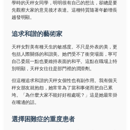
學時的天秤女同學，明明很有自己的想法，卻總是要
先觀察大家的意見後才表達。這種特質隨著年齡增長
越發明顯。
追求和諧的藝術家
天秤女對美有種天生的敏感度。不只是外表的美，更
包括人際關係的和諧美。她們受不了衝突場面，寧可
自己委屈一點也要維持表面的和平。這點在職場上特
別明顯，天秤女往往是部門裡的潤滑劑。
但這種追求和諧的天秤女個性也有副作用。我有個天
秤女朋友就抱怨，她常常為了當和事佬而把自己累
垮。「為什麼大家不能好好相處呢？」這是她最常掛
在嘴邊的話。
選擇困難症的重度患者