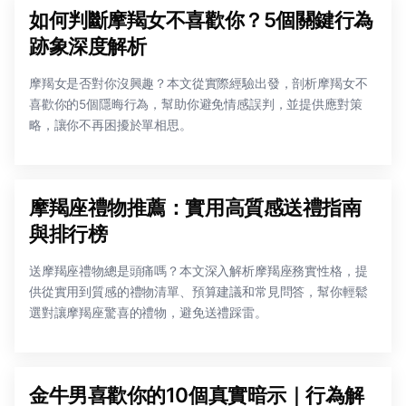
如何判斷摩羯女不喜歡你？5個關鍵行為
跡象深度解析
摩羯女是否對你沒興趣？本文從實際經驗出發，剖析摩羯女不
喜歡你的5個隱晦行為，幫助你避免情感誤判，並提供應對策
略，讓你不再困擾於單相思。
摩羯座禮物推薦：實用高質感送禮指南
與排行榜
送摩羯座禮物總是頭痛嗎？本文深入解析摩羯座務實性格，提
供從實用到質感的禮物清單、預算建議和常見問答，幫你輕鬆
選對讓摩羯座驚喜的禮物，避免送禮踩雷。
金牛男喜歡你的10個真實暗示｜行為解