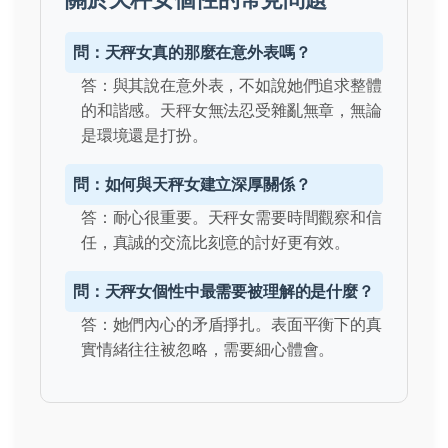
問：天秤女真的那麼在意外表嗎？
答：與其說在意外表，不如說她們追求整體
的和諧感。天秤女無法忍受雜亂無章，無論
是環境還是打扮。
問：如何與天秤女建立深厚關係？
答：耐心很重要。天秤女需要時間觀察和信
任，真誠的交流比刻意的討好更有效。
問：天秤女個性中最需要被理解的是什麼？
答：她們內心的矛盾掙扎。表面平衡下的真
實情緒往往被忽略，需要細心體會。