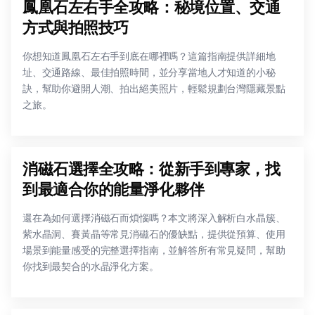
鳳凰石左右手全攻略：秘境位置、交通
方式與拍照技巧
你想知道鳳凰石左右手到底在哪裡嗎？這篇指南提供詳細地
址、交通路線、最佳拍照時間，並分享當地人才知道的小秘
訣，幫助你避開人潮、拍出絕美照片，輕鬆規劃台灣隱藏景點
之旅。
消磁石選擇全攻略：從新手到專家，找
到最適合你的能量淨化夥伴
還在為如何選擇消磁石而煩惱嗎？本文將深入解析白水晶簇、
紫水晶洞、賽黃晶等常見消磁石的優缺點，提供從預算、使用
場景到能量感受的完整選擇指南，並解答所有常見疑問，幫助
你找到最契合的水晶淨化方案。