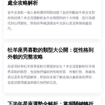
處全攻略解析
金牛女喜歡一個人會有哪些明顯信號？如何判斷金牛座女生對
你有好感？本文深度解析金牛女暗戀時的十大特徵，從行為模
式到心理變化，幫助你準確讀懂金牛女的心意並掌握相處技
巧。
牡羊座男喜歡的類型大公開：從性格到
外貌的完整攻略
你是否好奇牡羊座男喜歡什麼樣的女生？本文深度解析牡羊座
男喜歡的類型，包括他們偏好的性格特質、外貌打扮、相處地
雷以及常見問題解答，幫助你全面了解這個火象星座的男性，
並提供實用建議來吸引他們的注意。
下半年星座運勢全解析：掌握關鍵轉折