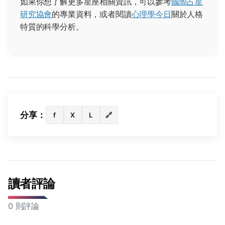
如果你想了解更多星座相關資訊，可以參考
國際占星
研究協會
的專業資料，或者閱讀
心理學今日
關於人格
特質的科學分析。
分享：
f
X
L
🔗
讀者評論
0 則評論