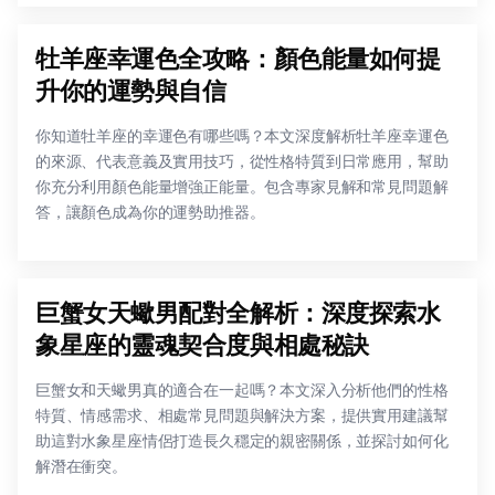
牡羊座幸運色全攻略：顏色能量如何提
升你的運勢與自信
你知道牡羊座的幸運色有哪些嗎？本文深度解析牡羊座幸運色
的來源、代表意義及實用技巧，從性格特質到日常應用，幫助
你充分利用顏色能量增強正能量。包含專家見解和常見問題解
答，讓顏色成為你的運勢助推器。
巨蟹女天蠍男配對全解析：深度探索水
象星座的靈魂契合度與相處秘訣
巨蟹女和天蠍男真的適合在一起嗎？本文深入分析他們的性格
特質、情感需求、相處常見問題與解決方案，提供實用建議幫
助這對水象星座情侶打造長久穩定的親密關係，並探討如何化
解潛在衝突。