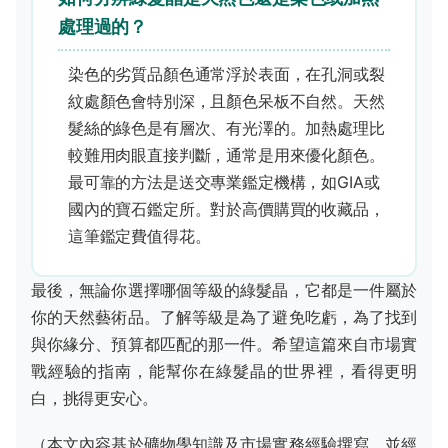
處理過的？
染色的劣質品顏色通常浮於表面，在孔洞或裂
紋處顏色會特別深，且顏色呆板不自然。天然
髮絲的綠色是有層次、有光澤的。加熱處理比
較難用肉眼直接判斷，通常是用來優化顏色。
最可靠的方法是送交專業鑑定機構，如
GIA
或
國內的寶石鑑定所。對於高價購買的收藏品，
這筆鑑定費值得花。
最後，無論你選擇哪個等級的綠髮晶，它都是一件屬於
你的天然藝術品。了解等級是為了避免吃虧，為了找到
與你緣分、預算都匹配的那一件。希望這篇來自市場實
戰經驗的指南，能幫你在綠髮晶的世界裡，看得更明
白，挑得更安心。
（本文內容基於礦物學知識及市場實務經驗撰寫，並經