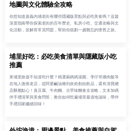
地圖與文化體驗全攻略
你想知道嘉義內埔老街有哪些隱藏版景點與必吃美食嗎？這篇
深度指南帶你探索老街的百年歷史、私房小吃、交通攻略與文
化活動，並解答常見問題，幫助你規劃一趟難忘的懷舊之旅。
埔里好吃：必吃美食清單與隱藏版小吃
推薦
來埔里旅遊不知道吃什麼？精選蘇媽媽湯圓、李仔哥爌肉飯等
在地人激推老店，從阿婆鹹油條到炎術創始飲品，還有清寶總
店酥脆點心！臭豆腐、牛肉麵、古早味麵食全攻略，文末加碼
伴手禮清單與美食問答，教你如何吃遍埔里最道地滋味，帶伴
手禮回家繼續回味！
外垵漁港：周邊景點、美食推薦與自駕