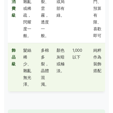
消
雜亂
裂、
或局
門、
費
或稀
雲
部有
預算
級
疏，
霧，
綠。
有
閃耀
透度
限、
度一
一
喜歡
般。
般。
即可
飾
髮絲
多棉
顏色
1,000
純粹
品
稀
多
灰暗
以下
作為
級
少、
裂，
或極
裝飾
雜亂
晶體
淡。
搭配
無光
混
澤。
濁。