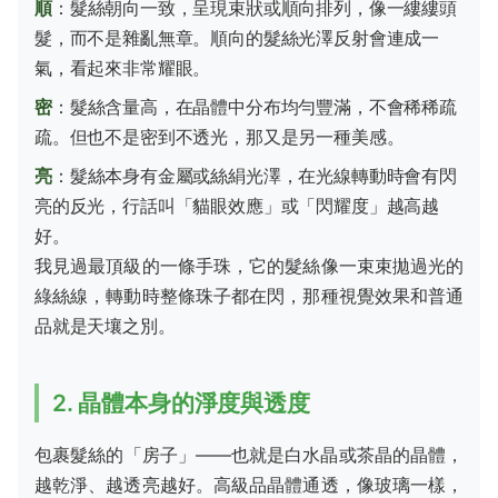
順
：髮絲朝向一致，呈現束狀或順向排列，像一縷縷頭
髮，而不是雜亂無章。順向的髮絲光澤反射會連成一
氣，看起來非常耀眼。
密
：髮絲含量高，在晶體中分布均勻豐滿，不會稀稀疏
疏。但也不是密到不透光，那又是另一種美感。
亮
：髮絲本身有金屬或絲絹光澤，在光線轉動時會有閃
亮的反光，行話叫「貓眼效應」或「閃耀度」越高越
好。
我見過最頂級的一條手珠，它的髮絲像一束束拋過光的
綠絲線，轉動時整條珠子都在閃，那種視覺效果和普通
品就是天壤之別。
2. 晶體本身的淨度與透度
包裹髮絲的「房子」——也就是白水晶或茶晶的晶體，
越乾淨、越透亮越好。高級品晶體通透，像玻璃一樣，