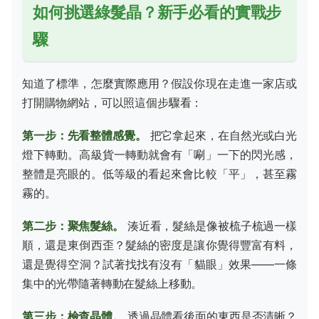
如何挑選綠髮晶？新手必看的實戰步
驟
知道了標準，怎麼實際應用？假設你現在走進一家店或
打開購物網站，可以照這個步驟看：
第一步：先看整體感覺。
把它拿起來，在自然光或白光
燈下轉動。高級貨一轉動就會有「唰」一下的閃光感，
整體是亮眼的。低等級的看起來會比較「平」，甚至霧
霧的。
第二步：聚焦髮絲。
湊近看，髮絲是像被梳子梳過一樣
順，還是東倒西歪？髮絲的密度是讓你覺得豐富有料，
還是覺得空洞？試著找找有沒有「貓眼」效果——一條
集中的光帶隨著轉動在髮絲上移動。
第三步：檢查晶體。
透過晶體看後面的東西是否清晰？