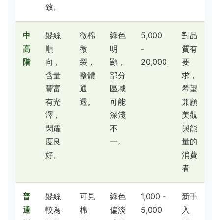
致。
中
髮絲
微棉
綠色
5,000
對品
高
順
微
明
-
質有
階
向，
裂，
顯，
20,000
要
含量
整體
部分
求，
豐富
通
區域
希望
有光
透。
可能
兼顧
澤，
深淺
美觀
閃耀
不
與能
度良
一。
量的
好。
消費
者
普
髮絲
可見
綠色
1,000 -
新手
通
較為
棉
偏淡
5,000
入