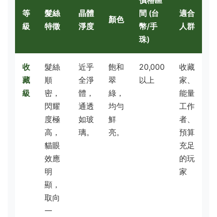
等
髮絲
晶體
間 (台
適合
顏色
級
特徵
淨度
幣/手
人群
珠)
收
髮絲
近乎
飽和
20,000
收藏
藏
順
全淨
翠
以上
家、
級
密，
體，
綠，
能量
閃耀
通透
均勻
工作
度極
如玻
鮮
者、
高，
璃。
亮。
預算
貓眼
充足
效應
的玩
明
家
顯，
取向
一