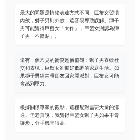
最大的問題是情緒表達方式不同。巨蟹女習慣
內斂，獅子男則外放，這容易導致誤解。獅子
男可能覺得巨蟹女「太作」，巨蟹女則認為獅
子男「不體貼」。
還有一個常見的衝突是價值觀：獅子男喜歡社
交和表現，巨蟹女卻偏好低調的家庭生活。如
果獅子男經常帶朋友回家開派對，巨蟹女可能
會感到壓力。
根據關係專家的觀點，這種配對需要大量的溝
通。但老實說，我覺得巨蟹女獅子男如果不肯
讓步，分手機率很高。