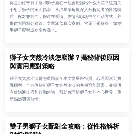
你是否好奇射手座和狮子座在一起会碰撞出什么火花？这篇关
于射手獅子的全面指南，从占星学角度深入分析两者的性格特
质、配对兼容性，探讨在爱情、友情和职场中的互动方式，并
提供实用相处建议。文章涵盖真实案例、常见问题解答，如'射
手獅子配對成功率多高？...
獅子女突然冷淡怎麼辦？揭秘背後原因
與實用應對策略
獅子女突然冷淡是怎麼回事？本文從星座特質、心理因素到實
戰應對，全方位解析獅子女突然冷淡的各種可能原因，並提供
有效溝通技巧和行動建議，幫助你理解獅子女的內心世界，重
新點燃關係熱情。
雙子男獅子女配對全攻略：從性格解析