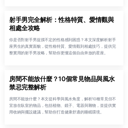
射手男完全解析：性格特質、愛情觀與
相處全攻略
你是否對射手男捉摸不定的性格感到困惑？本文深度解析射手
座男生的真實面貌，從性格特質、愛情觀到相處技巧，提供完
整實用的射手男攻略，幫助你更懂這個自由奔放的星座。
房間不能放什麼？10個常見物品與風水
禁忌完整解析
房間不能放什麼？本文從科學與風水角度，解析10種常見但不
宜放在臥室的物品，包括植物、鏡子、電器與雜物，並提供實
用收納與擺設建議，幫助你打造健康舒適的睡眠環境。