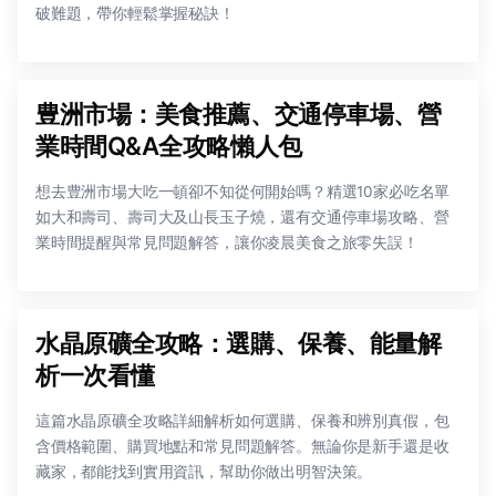
破難題，帶你輕鬆掌握秘訣！
豊洲市場：美食推薦、交通停車場、營
業時間Q&A全攻略懶人包
想去豊洲市場大吃一頓卻不知從何開始嗎？精選10家必吃名單
如大和壽司、壽司大及山長玉子燒，還有交通停車場攻略、營
業時間提醒與常見問題解答，讓你凌晨美食之旅零失誤！
水晶原礦全攻略：選購、保養、能量解
析一次看懂
這篇水晶原礦全攻略詳細解析如何選購、保養和辨別真假，包
含價格範圍、購買地點和常見問題解答。無論你是新手還是收
藏家，都能找到實用資訊，幫助你做出明智決策。