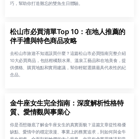
巧，幫助你打造難忘的雙魚生日體驗。
松山市必買清單Top 10：在地人推薦的
伴手禮與特色商品攻略
去松山市旅遊不知道該買什麼？這篇松山市必買指南完整介紹
10大必買商品，包括柑橘類水果、溫泉工藝品和在地美食，提
供價格、購買地點和實用建議，幫你輕鬆選購最具代表性的紀
念品。
金牛座女生完全指南：深度解析性格特
質、愛情觀與事業心
你是否想徹底了解金牛座女生的真實面貌？這篇文章從性格優
缺點、愛情中的穩定浪漫、事業上的務實追求，到如何與金牛