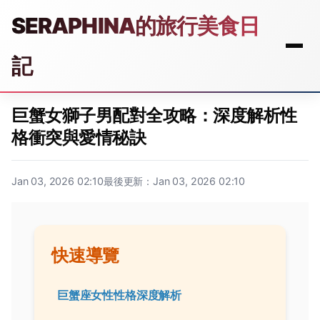
SERAPHINA的旅行美食日
記
巨蟹女獅子男配對全攻略：深度解析性
格衝突與愛情秘訣
Jan 03, 2026 02:10
最後更新：Jan 03, 2026 02:10
快速導覽
巨蟹座女性性格深度解析