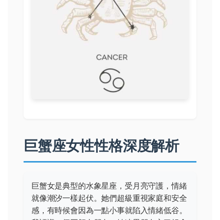
巨蟹座女性性格深度解析
巨蟹女是典型的水象星座，受月亮守護，情緒
就像潮汐一樣起伏。她們超級重視家庭和安全
感，有時候會因為一點小事就陷入情緒低谷。