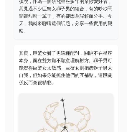
須說，作為一個研究星座多年的業餘愛好者，
我見過不少巨蟹女獅子男的組合，有的吵吵鬧
鬧卻甜蜜一輩子，有的卻因為誤解而分手。今
天，我就來聊聊這個話題，分享一些實用的觀
察。
其實，巨蟹女獅子男這種配對，關鍵不在星座
本身，而在雙方願不願意理解對方。獅子男可
能覺得巨蟹女太敏感，巨蟹女則抱怨獅子男太
自我，但如果你能抓住他們的互補點，這段關
係反而會很精彩。