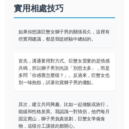
實用相處技巧
如果你想讓巨蟹女獅子男的關係長久，這裡有
些實用建議，都是我從經驗中總結的。
首先，溝通要用對方式。巨蟹女需要的是情感
共鳴，所以獅子男別光說「別想太多」，而是
多問「你感覺怎麼樣？」。反過來，巨蟹女也
別一味抱怨，試著欣賞獅子男的優點。
其次，建立共同興趣。比如一起做飯或旅行，
能緩和性格差異。我認識一對情侶，他們每月
固定爬山，獅子男負責規劃，巨蟹女準備食
物，這樣分工讓彼此都開心。