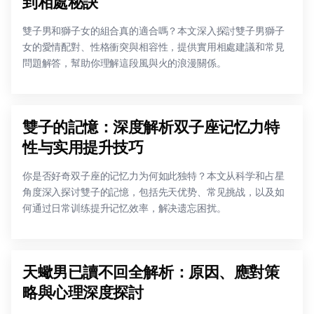
到相處秘訣
雙子男和獅子女的組合真的適合嗎？本文深入探討雙子男獅子
女的愛情配對、性格衝突與相容性，提供實用相處建議和常見
問題解答，幫助你理解這段風與火的浪漫關係。
雙子的記憶：深度解析双子座记忆力特
性与实用提升技巧
你是否好奇双子座的记忆力为何如此独特？本文从科学和占星
角度深入探讨雙子的記憶，包括先天优势、常见挑战，以及如
何通过日常训练提升记忆效率，解决遗忘困扰。
天蠍男已讀不回全解析：原因、應對策
略與心理深度探討