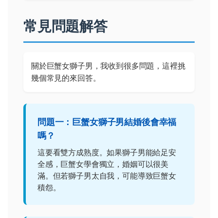
常見問題解答
關於巨蟹女獅子男，我收到很多問題，這裡挑
幾個常見的來回答。
問題一：巨蟹女獅子男結婚後會幸福
嗎？
這要看雙方成熟度。如果獅子男能給足安
全感，巨蟹女學會獨立，婚姻可以很美
滿。但若獅子男太自我，可能導致巨蟹女
積怨。