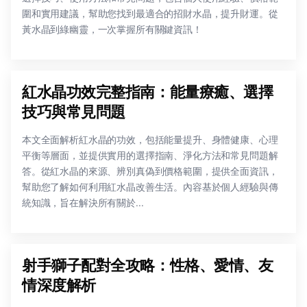
圍和實用建議，幫助您找到最適合的招財水晶，提升財運。從
黃水晶到綠幽靈，一次掌握所有關鍵資訊！
紅水晶功效完整指南：能量療癒、選擇
技巧與常見問題
本文全面解析紅水晶的功效，包括能量提升、身體健康、心理
平衡等層面，並提供實用的選擇指南、淨化方法和常見問題解
答。從紅水晶的來源、辨別真偽到價格範圍，提供全面資訊，
幫助您了解如何利用紅水晶改善生活。內容基於個人經驗與傳
統知識，旨在解決所有關於...
射手獅子配對全攻略：性格、愛情、友
情深度解析