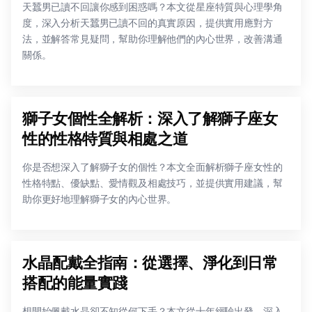
天蠶男已讀不回讓你感到困惑嗎？本文從星座特質與心理學角
度，深入分析天蠶男已讀不回的真實原因，提供實用應對方
法，並解答常見疑問，幫助你理解他們的內心世界，改善溝通
關係。
獅子女個性全解析：深入了解獅子座女
性的性格特質與相處之道
你是否想深入了解獅子女的個性？本文全面解析獅子座女性的
性格特點、優缺點、愛情觀及相處技巧，並提供實用建議，幫
助你更好地理解獅子女的內心世界。
水晶配戴全指南：從選擇、淨化到日常
搭配的能量實踐
想開始佩戴水晶卻不知從何下手？本文從十年經驗出發，深入