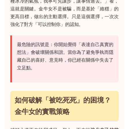
種冰冷的氣氛，我寧可先讓步，讓事情過去。」看，
這就是關鍵。金牛女不是被騙，而是基於「維穩」的
更高目標，做出的主動選擇。只是這個選擇，一次次
強化了對方「可以控制你」的認知。
最危險的訊號是：你開始覺得「表達自己真實的
想法」會破壞關係和諧。當你為了避免爭執而隱
藏自己的喜好、意見時，你已經在關係中失去了
立足點。
如何破解「被吃死死」的困境？
金牛女的實戰策略