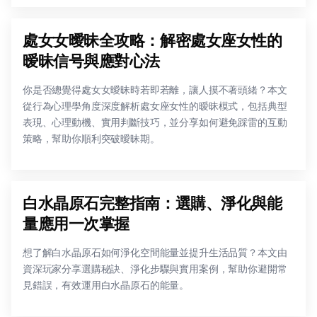
處女女曖昧全攻略：解密處女座女性的
暧昧信号與應對心法
你是否總覺得處女女曖昧時若即若離，讓人摸不著頭緒？本文
從行為心理學角度深度解析處女座女性的暧昧模式，包括典型
表現、心理動機、實用判斷技巧，並分享如何避免踩雷的互動
策略，幫助你順利突破曖昧期。
白水晶原石完整指南：選購、淨化與能
量應用一次掌握
想了解白水晶原石如何淨化空間能量並提升生活品質？本文由
資深玩家分享選購秘訣、淨化步驟與實用案例，幫助你避開常
見錯誤，有效運用白水晶原石的能量。