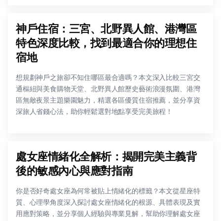
神戶住宿：三宮、北野異人館、港灣區
特色深度比較，找到最適合你的理想住
宿地
想規劃神戶之旅卻不知住哪區最合適嗎？本文深入比較三宮交
通樞紐與美食購物天堂、北野異人館歷史藝術浪漫氛圍、港灣
區無敵夜景主題樂園魅力，精選各區優質住宿推薦，並分享資
深旅人省錢心法，助你輕鬆選對地點享受完美旅程！
處女座情緒化全解析：揭開完美主義背
後的敏感內心與應對指南
你是否好奇處女座為何常被貼上情緒化的標籤？本文從星座特
質、心理學角度深入探討處女座情緒化的根源、具體表現及實
用應對策略，並分享個人經驗與專業見解，幫助你理解處女座