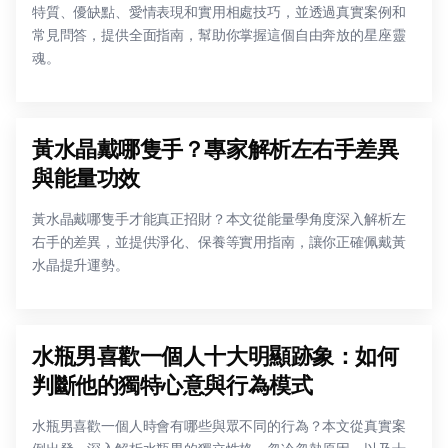
特質、優缺點、愛情表現和實用相處技巧，並透過真實案例和
常見問答，提供全面指南，幫助你掌握這個自由奔放的星座靈
魂。
黃水晶戴哪隻手？專家解析左右手差異
與能量功效
黃水晶戴哪隻手才能真正招財？本文從能量學角度深入解析左
右手的差異，並提供淨化、保養等實用指南，讓你正確佩戴黃
水晶提升運勢。
水瓶男喜歡一個人十大明顯跡象：如何
判斷他的獨特心意與行為模式
水瓶男喜歡一個人時會有哪些與眾不同的行為？本文從真實案