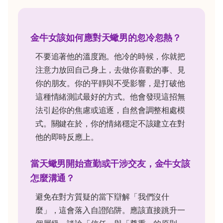
金牛女該如何應對天蠍男的忽冷忽熱？
不要追著他的溫度跑。他冷的時候，你就把
注意力放回自己身上，去做你喜歡的事、見
你的朋友。你的平靜與不受影響，是打破他
這種情緒測試最好的方式。他會發現這招無
法引起你的焦慮或追逐，自然會調整相處模
式。關鍵在於，你的情緒穩定不該建立在對
他的即時反應上。
當天蠍男開始查勤或干涉交友，金牛女該
怎麼溝通？
避免在對方質疑的當下辯解「我們沒什
麼」，這會落入自證陷阱。應該直接跳升一