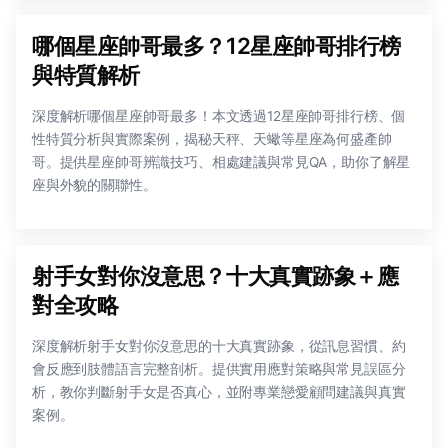
哪個星座帥哥最多？12星座帥哥排行榜
與特質解析
深度解析哪個星座帥哥最多！本文透過12星座帥哥排行榜、個
性特質分析與實際案例，揭秘天秤、天蠍等星座為何盛產帥
哥。提供星座帥哥辨識技巧、相處建議與常見QA，助你了解星
座與外貌的關聯性。
射手女對你沒意思？十大真實跡象＋應
對全攻略
深度解析射手女對你沒意思的十大真實跡象，從訊息習慣、約
會反應到肢體語言完整剖析。提供實用應對策略與常見誤區分
析，教你判斷射手女是否真心，並附專業戀愛顧問建議與真實
案例。