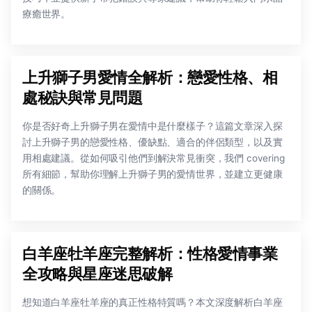
療癒世界。
上升獅子男愛情全解析：戀愛性格、相
處秘訣與常見問題
你是否好奇上升獅子男在愛情中是什麼樣子？這篇文章深入探
討上升獅子男的戀愛性格、優缺點、適合的伴侶類型，以及實
用相處建議。從如何吸引他們到解決常見衝突，我們 covering
所有細節，幫助你理解上升獅子男的愛情世界，並建立更健康
的關係。
白羊座牡羊座完整解析：性格愛情事業
全攻略與星座迷思破解
想知道白羊座牡羊座的真正性格特質嗎？本文深度解析白羊座