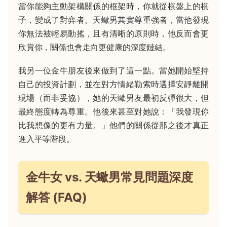
當你能夠主動架構關係的框架時，你就從棋盤上的棋
子，變成了對弈者。天蠍男其實尊重強者，當他發現
你無法被輕易動搖，且有清晰的原則時，他反而會更
欣賞你，關係也會走向更健康的深度鏈結。
我另一位金牛朋友後來做到了這一點。當她開始堅持
自己的投資計劃，並在對方情緒勒索時選擇安靜離開
現場（而非妥協），她的天蠍男友最初反彈很大，但
最終態度轉為尊重。他後來甚至對她說：「我發現你
比我想像的更有力量。」他們的關係從那之後才真正
進入平等階段。
金牛女 vs. 天蠍男常見問題深度
解答 (FAQ)