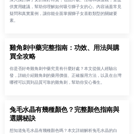
供實用建議，幫助你理解如何吸引獅子女的心。內容涵蓋常見
疑問和真實案例，讓你能全面掌握獅子女喜歡類型的關鍵要
素。
雞角刺中藥完整指南：功效、用法與購
買全攻略
你是否好奇雞角刺中藥究竟有什麼好處？本文從個人經驗出
發，詳細介紹雞角刺的藥用價值、正確服用方法，以及在台灣
哪裡可以買到品質可靠的雞角刺，幫助你安心養生。
兔毛水晶有幾種顏色？完整顏色指南與
選購秘訣
想知道兔毛水晶有幾種顏色嗎？本文詳細解析兔毛水晶的白