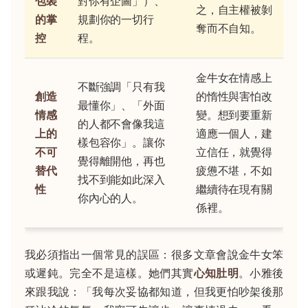
包裝
對你有企圖」）、
之，自主權被剝
的掌
規劃你的一切行
奪而不自知。
控
程。
金牛女在情感上
不斷強調「只有我
創造
的惰性與害怕改
最懂你」、「外面
情感
變。想到要重新
的人都不會像我這
上的
適應一個人，建
樣包容你」。讓你
不可
立信任，就覺得
覺得離開他，再也
替代
疲憊不堪，不如
找不到能如此深入
性
繼續待在現有關
你內心的人。
係裡。
我必須指出一個常見的誤區：很多文章會說金牛女笨
或遲鈍。完全不是這樣。她們其實
心知肚明
。小雅後
來跟我說：「我每次妥協都知道，但我更怕吵架後那