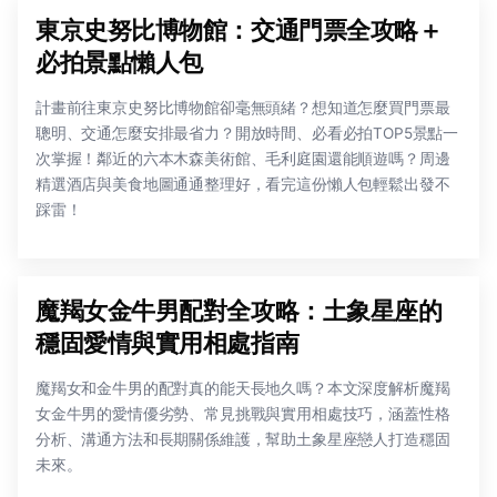
東京史努比博物館：交通門票全攻略＋
必拍景點懶人包
計畫前往東京史努比博物館卻毫無頭緒？想知道怎麼買門票最
聰明、交通怎麼安排最省力？開放時間、必看必拍TOP5景點一
次掌握！鄰近的六本木森美術館、毛利庭園還能順遊嗎？周邊
精選酒店與美食地圖通通整理好，看完這份懶人包輕鬆出發不
踩雷！
魔羯女金牛男配對全攻略：土象星座的
穩固愛情與實用相處指南
魔羯女和金牛男的配對真的能天長地久嗎？本文深度解析魔羯
女金牛男的愛情優劣勢、常見挑戰與實用相處技巧，涵蓋性格
分析、溝通方法和長期關係維護，幫助土象星座戀人打造穩固
未來。