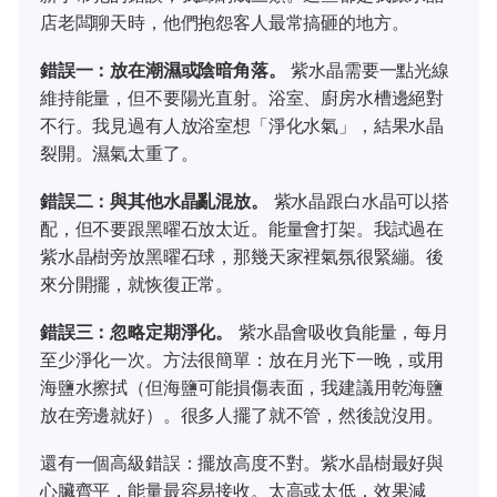
店老闆聊天時，他們抱怨客人最常搞砸的地方。
錯誤一：放在潮濕或陰暗角落。
紫水晶需要一點光線
維持能量，但不要陽光直射。浴室、廚房水槽邊絕對
不行。我見過有人放浴室想「淨化水氣」，結果水晶
裂開。濕氣太重了。
錯誤二：與其他水晶亂混放。
紫水晶跟白水晶可以搭
配，但不要跟黑曜石放太近。能量會打架。我試過在
紫水晶樹旁放黑曜石球，那幾天家裡氣氛很緊繃。後
來分開擺，就恢復正常。
錯誤三：忽略定期淨化。
紫水晶會吸收負能量，每月
至少淨化一次。方法很簡單：放在月光下一晚，或用
海鹽水擦拭（但海鹽可能損傷表面，我建議用乾海鹽
放在旁邊就好）。很多人擺了就不管，然後說沒用。
還有一個高級錯誤：擺放高度不對。紫水晶樹最好與
心臟齊平，能量最容易接收。太高或太低，效果減