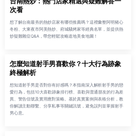
台南熱炒：熱門店家精選與疑難解答一
次看
想了解台南最夯的熱炒店家有哪些推薦嗎？這裡彙整阿明豬心
冬粉、大東夜市阿美熱炒、府城騷烤家等經典名單，並提供熱
炒疑難雜症Q&A，帶您輕鬆攻略道地美食地圖！
怎麼知道射手男喜歡你？十大行為跡象
終極解析
想知道射手男是否對你有好感嗎？本指南深入解析射手男的戀
愛行為，包括10大喜歡跡象排行榜、喜歡與普通朋友的行為差
異、警告信號及實用應對策略。基於真實案例與表格分析，教
你解讀主動聯繫、分享私事等關鍵訊號，避免誤判並掌握射手
男心意。