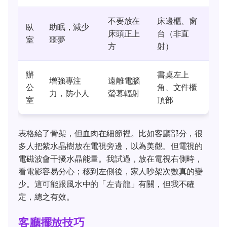
不要放在
床邊櫃、窗
臥
助眠，減少
床頭正上
台（非直
室
噩夢
方
射）
辦
書桌左上
增強專注
遠離電腦
公
角、文件櫃
力，防小人
螢幕輻射
室
頂部
表格給了骨架，但血肉在細節裡。比如客廳部分，很
多人把紫水晶樹放在電視旁邊，以為美觀。但電視的
電磁波會干擾水晶能量。我試過，放在電視右側時，
看電影容易分心；移到左側後，家人吵架次數真的變
少。這可能跟風水中的「左青龍」有關，但我不確
定，總之有效。
客廳擺放技巧