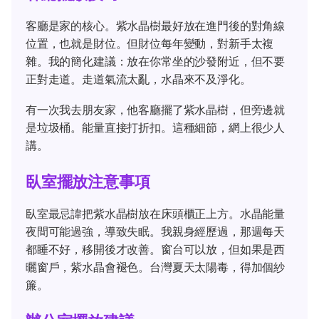
客廳是家的核心。紫水晶樹最好放在進門後的對角線
位置，也就是財位。但財位每年變動，對新手太複
雜。我的簡化建議：放在你常坐的沙發附近，但不要
正對走道。走道氣流太亂，水晶來不及淨化。
有一次我去朋友家，他客廳擺了紫水晶樹，但旁邊就
是垃圾桶。能量直接打折扣。這種細節，網上很少人
講。
臥室擺放注意事項
臥室最忌諱把紫水晶樹放在床頭櫃正上方。水晶能量
夜間可能過強，導致失眠。我親身經歷過，那週每天
都睡不好，移開後才改善。窗台可以放，但如果是西
曬窗戶，紫水晶會褪色。台灣夏天太陽毒，得加個紗
簾。