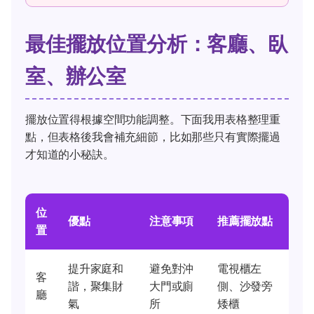
最佳擺放位置分析：客廳、臥
室、辦公室
擺放位置得根據空間功能調整。下面我用表格整理重
點，但表格後我會補充細節，比如那些只有實際擺過
才知道的小秘訣。
位
優點
注意事項
推薦擺放點
置
提升家庭和
避免對沖
電視櫃左
客
諧，聚集財
大門或廁
側、沙發旁
廳
氣
所
矮櫃