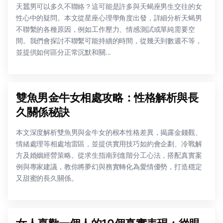
天蠶男可以多久不聯絡？這可能是許多與天蝎座男生交往的女
性心中的疑問。本文從星座心理學角度出發，詳細分析天蝎男
不聯繫的各種原因，例如工作壓力、情感測試或單純需要空
間。我們會探討不聯繫可能持續的時間，從幾天到數週不等，
並提供如何區分正常沉默和關...
雙魚男金牛女相處攻略：性格解析與長
久關係秘訣
本文深度解析雙魚男與金牛女的根本性格差異，揭露金錢觀、
情緒處理等相處地雷區，並提供實用技巧如約會企劃、冷戰解
方及婚姻經營策略。從求生指南到進階分工心法，搭配真實案
例與專家建議，教你將夢幻與務實轉化為愛情優勢，打造穩定
又甜蜜的長久關係。