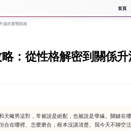
首頁
升溫的實戰指南
攻略：從性格解密到關係升
和天蠍男這對，常被說是絕配，也被說是孽緣。關鍵在
但合在哪裡、怎麼磨合，根本沒講清楚。我今天不聊空