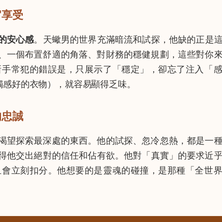
官享受
的安心感
。天蠍男的世界充滿暗流和試探，他缺的正是
、一個布置舒適的角落、對財務的穩健規劃，這些對你
新手常犯的錯誤是，只展示了「穩定」，卻忘了注入「
觸感好的衣物），就容易顯得乏味。
的忠誠
渴望探索最深處的東西。他的試探、忽冷忽熱，都是一
得他交出絕對的信任和佔有欲。他對「真實」的要求近
且會立刻扣分。他想要的是靈魂的碰撞，是那種「全世