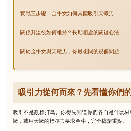
實戰三步驟：金牛女如何具體吸引天蠍男
關係升溫後如何維持？長期相處的關鍵心法
關於金牛女與天蠍男，你最想問的幾個問題
吸引力從何而來？先看懂你們
吸引不是亂槍打鳥。你得先知道你們各自是什麼材
蠍，或用天蠍的標準去要求金牛，完全搞錯重點。