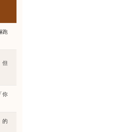
嚇跑
。但
「你
」的