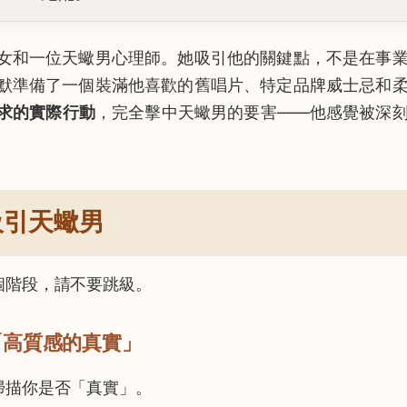
女和一位天蠍男心理師。她吸引他的關鍵點，不是在事
默準備了一個裝滿他喜歡的舊唱片、特定品牌威士忌和
求的實際行動
，完全擊中天蠍男的要害——他感覺被深
吸引天蠍男
個階段，請不要跳級。
「高質感的真實」
掃描你是否「真實」。