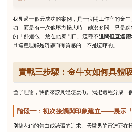
我見過一個最成功的案例，是一位開工作室的金牛
功，而是有一次他壓力極大時，她沒多問，只是默
的「舒適包」放在他家門口。這種
不追問但直達需
且這種理解是沉靜而有質感的，不是喧嘩的。
實戰三步驟：金牛女如何具體
懂了理論，我們來談具體怎麼做。我把過程分成三
階段一：初次接觸與印象建立——展示
別搞花俏的告白或誇張的追求。天蠍男的雷達正在