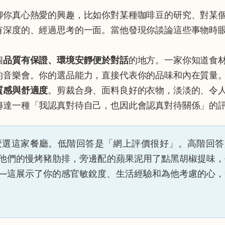
聊你真心熱愛的興趣，比如你對某種咖啡豆的研究、對某
有深度的、經過思考的一面。當他發現你談論這些事物時
個
品質有保證、環境安靜便於對話
的地方。一家你知道食
的音樂會。你的選品能力，直接代表你的品味和內在質量
質感與舒適度
。剪裁合身、面料良好的衣物，淡淡的、令
傳達一種「我認真對待自己，也因此會認真對待關係」的
麼選這家餐廳。低階回答是「網上評價很好」。高階回答
他們的慢烤豬肋排，旁邊配的蘋果泥用了點黑胡椒提味，
—這展示了你的感官敏銳度、生活經驗和為他考慮的心，