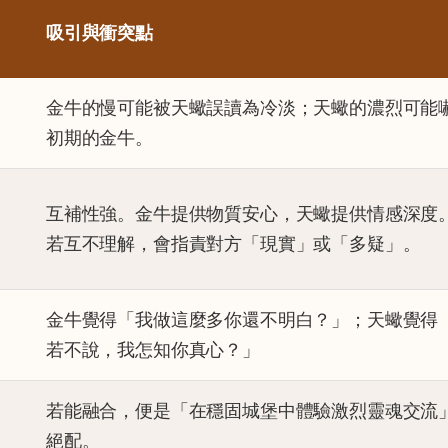
吸引與衝突點
金牛的慢可能被天蠍誤讀為冷淡；天蠍的濃烈可能
初期的金牛。
互補性強。金牛提供物質安心，天蠍提供情感深度
若互不理解，會指責對方「現實」或「多疑」。
金牛覺得「我做這麼多你還不明白？」；天蠍覺得
若不說，我怎知你真心？」
若能融合，便是「在穩固城堡中體驗激烈靈魂交流
絕配。