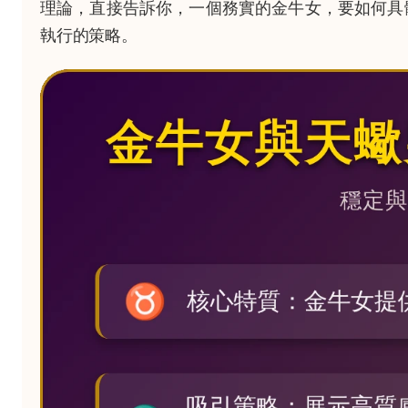
理論，直接告訴你，一個務實的金牛女，要如何具
執行的策略。