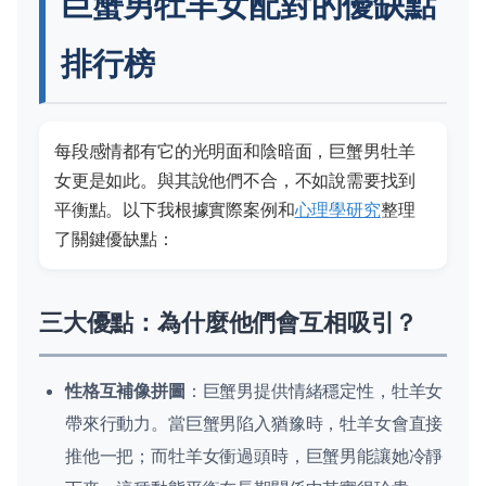
巨蟹男牡羊女配對的優缺點
排行榜
每段感情都有它的光明面和陰暗面，巨蟹男牡羊
女更是如此。與其說他們不合，不如說需要找到
平衡點。以下我根據實際案例和
心理學研究
整理
了關鍵優缺點：
三大優點：為什麼他們會互相吸引？
性格互補像拼圖
：巨蟹男提供情緒穩定性，牡羊女
帶來行動力。當巨蟹男陷入猶豫時，牡羊女會直接
推他一把；而牡羊女衝過頭時，巨蟹男能讓她冷靜