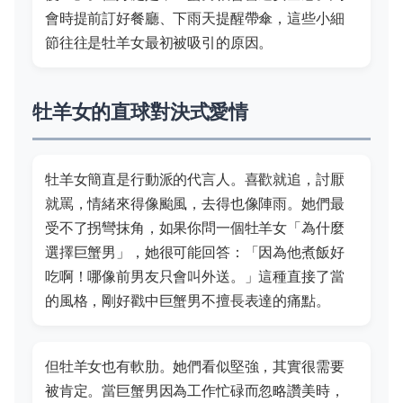
會時提前訂好餐廳、下雨天提醒帶傘，這些小細
節往往是牡羊女最初被吸引的原因。
牡羊女的直球對決式愛情
牡羊女簡直是行動派的代言人。喜歡就追，討厭
就罵，情緒來得像颱風，去得也像陣雨。她們最
受不了拐彎抹角，如果你問一個牡羊女「為什麼
選擇巨蟹男」，她很可能回答：「因為他煮飯好
吃啊！哪像前男友只會叫外送。」這種直接了當
的風格，剛好戳中巨蟹男不擅長表達的痛點。
但牡羊女也有軟肋。她們看似堅強，其實很需要
被肯定。當巨蟹男因為工作忙碌而忽略讚美時，