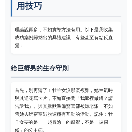
用技巧
理論說再多，不如實際方法有用。以下是我收集
成功案例歸納出的具體建議，有些甚至有點反直
覺：
給巨蟹男的生存守則
首先，別再猜了！牡羊女沒那麼複雜，她生氣時
與其送花寫卡片，不如直接問「我哪裡做錯？請
告訴我」。與其默默準備驚喜卻被嫌老派，不如
帶她去玩密室逃脫這種有互動的活動。記住：牡
羊女要的是「一起冒險」的感覺，不是「被伺
候」的公主病。