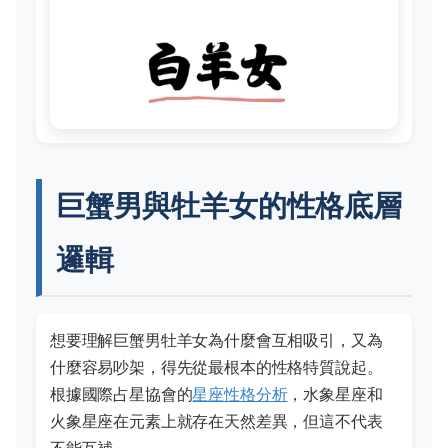
巨蟹男與牡羊女的性格底層
邏輯
想要理解巨蟹男牡羊女為什麼會互相吸引，又為
什麼容易吵架，得先從最根本的性格特質說起。
根據國際占星協會的
星座性格分析
，水象星座和
火象星座在元素上就存在天然差異，但這不代表
不能互補。