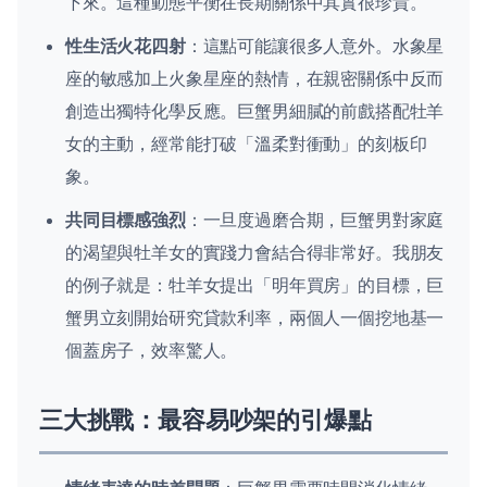
下來。這種動態平衡在長期關係中其實很珍貴。
性生活火花四射
：這點可能讓很多人意外。水象星
座的敏感加上火象星座的熱情，在親密關係中反而
創造出獨特化學反應。巨蟹男細膩的前戲搭配牡羊
女的主動，經常能打破「溫柔對衝動」的刻板印
象。
共同目標感強烈
：一旦度過磨合期，巨蟹男對家庭
的渴望與牡羊女的實踐力會結合得非常好。我朋友
的例子就是：牡羊女提出「明年買房」的目標，巨
蟹男立刻開始研究貸款利率，兩個人一個挖地基一
個蓋房子，效率驚人。
三大挑戰：最容易吵架的引爆點