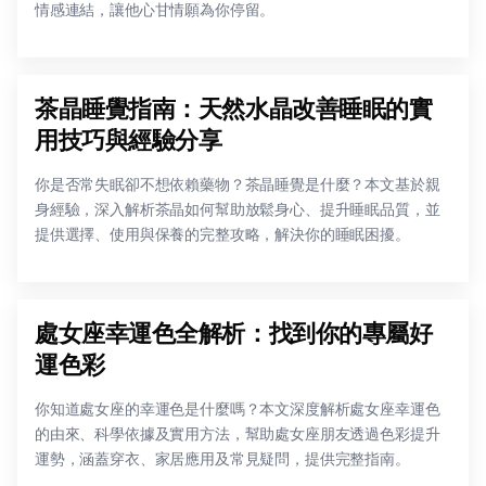
情感連結，讓他心甘情願為你停留。
茶晶睡覺指南：天然水晶改善睡眠的實
用技巧與經驗分享
你是否常失眠卻不想依賴藥物？茶晶睡覺是什麼？本文基於親
身經驗，深入解析茶晶如何幫助放鬆身心、提升睡眠品質，並
提供選擇、使用與保養的完整攻略，解決你的睡眠困擾。
處女座幸運色全解析：找到你的專屬好
運色彩
你知道處女座的幸運色是什麼嗎？本文深度解析處女座幸運色
的由來、科學依據及實用方法，幫助處女座朋友透過色彩提升
運勢，涵蓋穿衣、家居應用及常見疑問，提供完整指南。