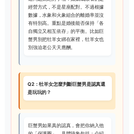
經營方式，不是星座配對。不過根據
數據，水象和火象組合的離婚率並沒
有特別高。重點是婚後能否保持「各
自獨立又相互依存」的平衡。比如巨
蟹男別把牡羊女綁在家裡，牡羊女也
別強迫老公天天應酬。
Q2：牡羊女怎麼判斷巨蟹男是認真還
是玩玩的？
巨蟹男如果真的認真，會把你納入他
的「保護圈」。具體跡象包括：介紹