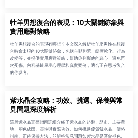
牡羊男想復合的表現：10大關鍵跡象與
實用應對策略
牡羊男想復合的表現有哪些？本文深入解析牡羊座男性在想復
合時會出現的10大關鍵跡象，包括主動聯繫、態度軟化、行為
改變等，並提供實用應對策略，幫助你判斷他的真心，避免再
次受傷。內容基於星座心理學和真實案例，適合正在思考復合
的你參考。
紫水晶全攻略：功效、挑選、保養與常
見問題深度解析
這篇紫水晶完整指南詳細介紹了紫水晶的起源、歷史、主要產
地、顏色成因、靈性與實際功效、如何挑選優質紫水晶、價格
指南、正確保養方法，並解答常見問題如紫水晶是否會褪色、