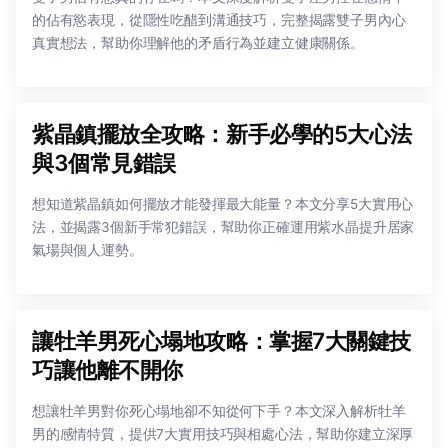
的佔有慾表現，從隱性吃醋到溝通技巧，完整揭露雙子男內心
真實想法，幫助你理解他的矛盾行為並建立健康關係。
紫晶鎮擺放全攻略：新手必學的5大心法
與3個常見錯誤
想知道紫晶鎮如何擺放才能發揮最大能量？本文分享5大實用心
法，並揭露3個新手常犯錯誤，幫助你正確運用紫水晶提升居家
氣場與個人運勢。
讓牡羊男死心塌地攻略：掌握7大關鍵技
巧讓他離不開你
想讓牡羊男對你死心塌地卻不知從何下手？本文深入解析牡羊
男的感情特質，提供7大實用技巧與相處心法，幫助你建立深厚