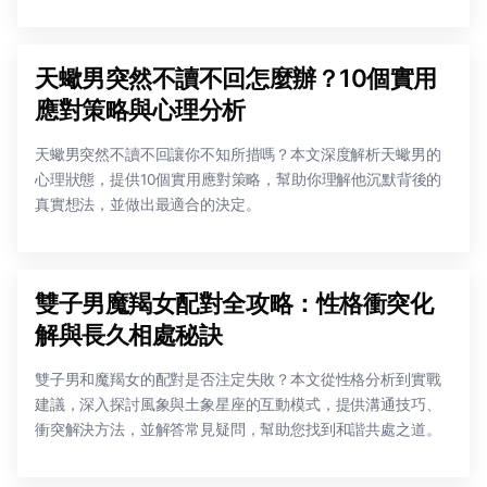
天蠍男突然不讀不回怎麼辦？10個實用
應對策略與心理分析
天蠍男突然不讀不回讓你不知所措嗎？本文深度解析天蠍男的
心理狀態，提供10個實用應對策略，幫助你理解他沉默背後的
真實想法，並做出最適合的決定。
雙子男魔羯女配對全攻略：性格衝突化
解與長久相處秘訣
雙子男和魔羯女的配對是否注定失敗？本文從性格分析到實戰
建議，深入探討風象與土象星座的互動模式，提供溝通技巧、
衝突解決方法，並解答常見疑問，幫助您找到和諧共處之道。