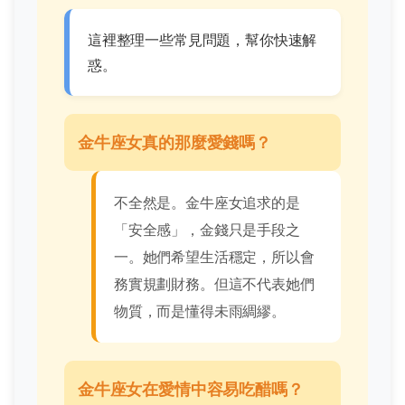
這裡整理一些常見問題，幫你快速解
惑。
金牛座女真的那麼愛錢嗎？
不全然是。金牛座女追求的是
「安全感」，金錢只是手段之
一。她們希望生活穩定，所以會
務實規劃財務。但這不代表她們
物質，而是懂得未雨綢繆。
金牛座女在愛情中容易吃醋嗎？