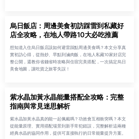
烏日飯店：周邊美食初訪踩雷到私藏好
店全攻略，在地人帶路10大必吃推薦
想知道入住烏日飯店該如何避雷踩點周邊美食嗎？本文分享真
實初訪心得，從熱炒、早點到滷肉飯，在地人私藏10家好店完
整公開，還教你省錢省時攻略與住宿完美搭配，一次搞定烏日
美食地圖，讓吃貨之旅零失誤！
紫水晶加黃水晶能量搭配全攻略：完整
指南與常見迷思解析
紫水晶加黃水晶真的能一起佩戴嗎？功效會互相衝突嗎？本文
從能量原理、實用搭配場景到新手常犯錯誤，完整解析這兩種
經典水晶的協同作用，提供可直接執行的日常能量提升方案。