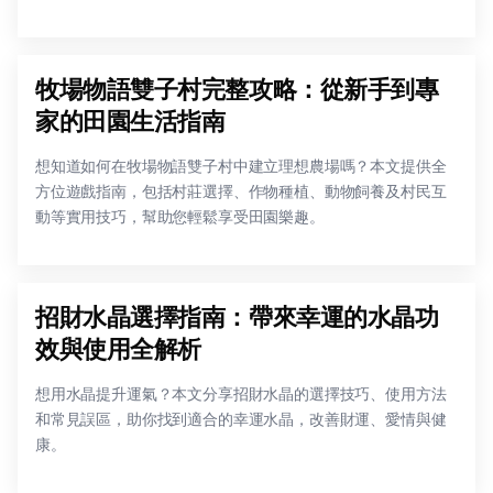
牧場物語雙子村完整攻略：從新手到專
家的田園生活指南
想知道如何在牧場物語雙子村中建立理想農場嗎？本文提供全
方位遊戲指南，包括村莊選擇、作物種植、動物飼養及村民互
動等實用技巧，幫助您輕鬆享受田園樂趣。
招財水晶選擇指南：帶來幸運的水晶功
效與使用全解析
想用水晶提升運氣？本文分享招財水晶的選擇技巧、使用方法
和常見誤區，助你找到適合的幸運水晶，改善財運、愛情與健
康。