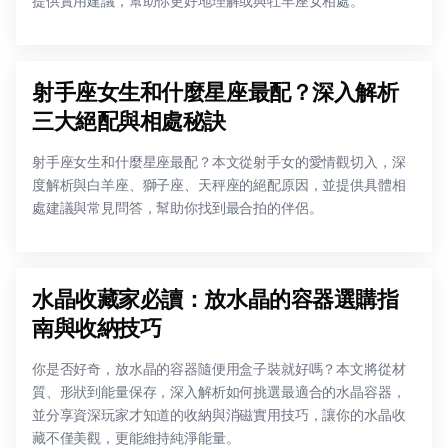
提供實用建議，幫助你更好地理解或與牡羊座女相處。
射手座女生和什麼星座最配？深入解析
三大絕配與相處秘訣
射手座女生和什麼星座最配？本文從射手女的愛情觀切入，深
度解析與白羊座、獅子座、天秤座的絕配原因，並提供具體相
處建議與常見問答，幫助你找到最合拍的伴侶。
水晶收藏家必讀：放水晶的容器選購指
南與收納技巧
你是否好奇，放水晶的容器隨便用盒子裝就好嗎？本文將從材
質、形狀到能量保存，深入解析如何挑選最適合的水晶容器，
並分享資深玩家才知道的收納與消磁實用技巧，讓你的水晶收
藏不僅美觀，更能維持純淨能量。