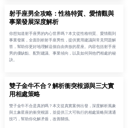
射手座男全攻略：性格特質、愛情觀與
事業發展深度解析
你想知道射手座男的內心世界嗎？本文從性格特質、愛情觀到
事業發展，全面剖析射手座男性，提供實用建議與常見問題解
答，幫助你更好地理解這個自由奔放的星座。內容包括射手座
男的優缺點、配對建議、事業傾向，以及如何與他們相處的秘
訣。
雙子金牛不合？解析衝突根源與三大實
用相處策略
雙子金牛不合是真的嗎？本文從真實案例出發，深度解析風象
與土象星座的衝突根源，並提供三大可執行的相處策略與溝通
技巧，幫助你化解矛盾，改善關係。