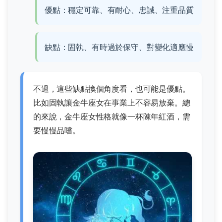
優點：穩定可靠、有耐心、忠誠、注重品質
缺點：固執、有時過於保守、對變化適應慢
不過，這些缺點換個角度看，也可能是優點。
比如固執讓金牛座女在事業上不容易放棄。總
的來說，金牛座女性格就像一杯陳年紅酒，需
要慢慢品嚐。