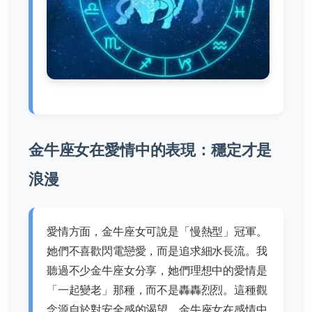
金牛座女在愛情中的表現：穩定才是
浪漫
愛情方面，金牛座女可說是「慢熱型」冠軍。
她們不喜歡閃電戀愛，而是追求細水長流。我
聽過不少金牛座女分享，她們理想中的愛情是
「一起變老」那種，而不是轟轟烈烈。這種觀
念源自於對安全感的渴望。金牛座女在感情中