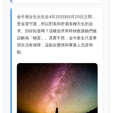
金牛座女生出生在4月20日到5月20日之間，
受金星守護，所以對美和舒適有種天生的追
求。但你知道嗎？這種追求有時候會讓她們被
誤解為「物質」。其實不然，金牛座女只是希
望生活有保障，這點在愛情和事業上尤其明
顯。