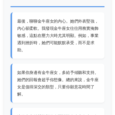
最後，聊聊金牛座女的內心。她們外表堅強，
內心卻柔軟。我發現金牛座女往往用務實掩飾
敏感，這點在壓力大時尤其明顯。例如，事業
遇到挫折時，她們可能默默承受，而不是求
助。
如果你身邊有金牛座女，多給予傾聽和支持。
她們的回報會超乎你想像。總的來說，金牛座
女是值得深交的類型，只要你願意花時間了
解。