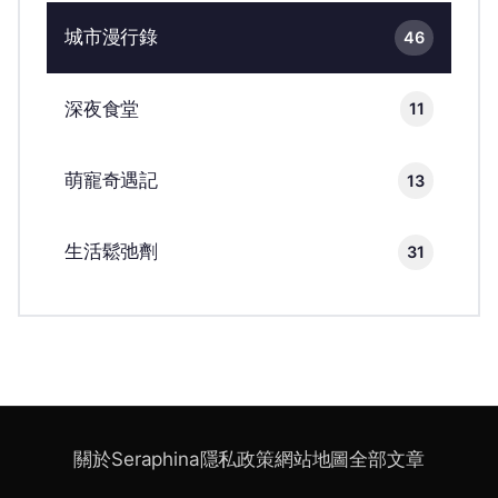
城市漫行錄
46
深夜食堂
11
萌寵奇遇記
13
生活鬆弛劑
31
關於Seraphina
隱私政策
網站地圖
全部文章