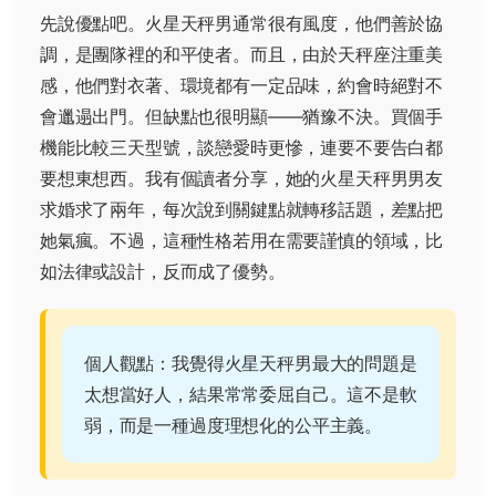
先說優點吧。火星天秤男通常很有風度，他們善於協
調，是團隊裡的和平使者。而且，由於天秤座注重美
感，他們對衣著、環境都有一定品味，約會時絕對不
會邋遢出門。但缺點也很明顯——猶豫不決。買個手
機能比較三天型號，談戀愛時更慘，連要不要告白都
要想東想西。我有個讀者分享，她的火星天秤男男友
求婚求了兩年，每次說到關鍵點就轉移話題，差點把
她氣瘋。不過，這種性格若用在需要謹慎的領域，比
如法律或設計，反而成了優勢。
個人觀點：我覺得火星天秤男最大的問題是
太想當好人，結果常常委屈自己。這不是軟
弱，而是一種過度理想化的公平主義。