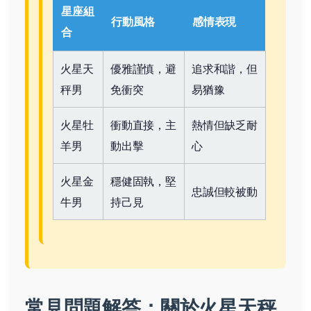
星座組
行動風格
感情表現
合
火星天
優雅謹慎，避
追求和諧，但
秤男
免衝突
易猶豫
火星牡
衝動直接，主
熱情但缺乏耐
羊男
動出擊
心
火星金
穩健固執，堅
忠誠但較被動
牛男
持己見
常見問題解答：關於火星天秤