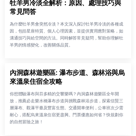
牡羊男冷淡全解析：原因、處理技巧與
常見問答
為什麼牡羊男會突然冷淡？本文深入探討牡羊男冷淡的各種成
因，包括星座特質、個人心理因素，並提供實用應對策略，如
溝通技巧與給空間的方法。同時解答常見疑問，幫助你理解牡
羊男的情感變化，改善關係品質。
內洞森林遊樂區: 瀑布步道、森林浴與烏
來溫泉住宿全攻略
你想體驗瀑布與芬多精的交響樂嗎？內洞森林遊樂區全年開
放，推薦必走樂水橋瀑布步道與挑戰森林浴步道，探索信賢三
層瀑布、觀瀑平臺及豐富生態。交通開車便利，公車班次少需
耐心，搭配烏來溫泉住宿更盡興。門票優惠如何省？快規劃你
的自然冒險之旅！