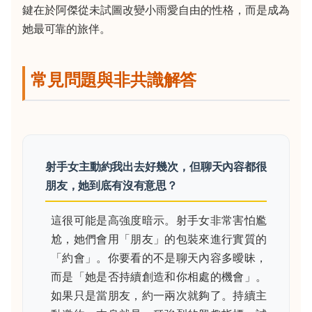
鍵在於阿傑從未試圖改變小雨愛自由的性格，而是成為
她最可靠的旅伴。
常見問題與非共識解答
射手女主動約我出去好幾次，但聊天內容都很
朋友，她到底有沒有意思？
這很可能是高強度暗示。射手女非常害怕尷
尬，她們會用「朋友」的包裝來進行實質的
「約會」。你要看的不是聊天內容多曖昧，
而是「她是否持續創造和你相處的機會」。
如果只是當朋友，約一兩次就夠了。持續主