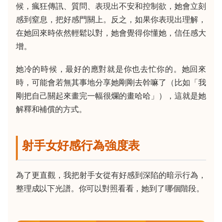
候，瘋狂傳訊、質問、表現出不安和控制欲，她會立刻
感到窒息，把好感門關上。反之，如果你表現出理解，
在她回來時依然輕鬆以對，她會覺得你懂她，信任感大
增。
她冷的時候，最好的應對就是你也去忙你的。她回來
時，可能會若無其事地分享她剛剛去幹嘛了（比如「我
剛把自己關起來畫完一幅很爛的畫哈哈」），這就是她
解釋和補償的方式。
射手女好感行為強度表
為了更直觀，我把射手女從有好感到深陷的暗示行為，
整理成以下光譜。你可以對照看看，她到了哪個階段。