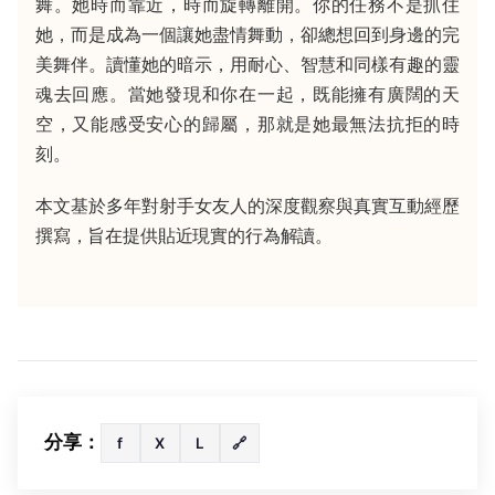
舞。她時而靠近，時而旋轉離開。你的任務不是抓住
她，而是成為一個讓她盡情舞動，卻總想回到身邊的完
美舞伴。讀懂她的暗示，用耐心、智慧和同樣有趣的靈
魂去回應。當她發現和你在一起，既能擁有廣闊的天
空，又能感受安心的歸屬，那就是她最無法抗拒的時
刻。
本文基於多年對射手女友人的深度觀察與真實互動經歷
撰寫，旨在提供貼近現實的行為解讀。
分享：
f
X
L
🔗