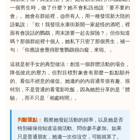
一個男生時，做了什麼？她不會私訊他說「要不要約
會」。她會在群組裡，@所有人，用一種發現新大陸的
語氣說：「欸！我發現永康街新開一家超怪的酒吧，裡
面有會說話的鸚鵡，周末誰要一起去探險？」但你知道
嗎？那個群組裡十個人，她私下只密了那個男生，補一
句：「你應該會覺得那隻鸚鵡很白癡，來啦。」
這就是射手女的典型做法：創造一個群體活動的場合，
降低彼此的壓力，但對目標對象會有那麼一點點額外
的、看似不經意的催促。她邀約的內容通常很有趣、很
特別，不是普通的看電影吃飯，因為她想分享的是「體
驗」，而不只是「相處時間」。
判斷重點：
觀察她發起活動的頻率，以及她是否
特別確保你知道這個活動、問你參不參加。如果
只是普通朋友，她邀一次你沒空，可能就算了。