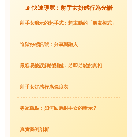
📡 快速導覽：射手女好感行為光譜
射手女暗示的起手式：超主動的「朋友模式」
進階好感訊號：分享與融入
最容易被誤解的關鍵：若即若離的真相
射手女好感行為強度表
專家觀點：如何回應射手女的暗示？
真實案例剖析