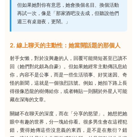
但如果她對你有意思，她會換個名目、換個活動
再試一次，像是「那家酒吧沒去成，但聽說他們
週三有桌遊夜，更鬧。」
2. 線上聊天的主動性：她當開話題的那個人
射手女懶，對於沒興趣的人，回覆可能簡短甚至已讀不
回（她們對此頗為自豪）。但如果她經常主動傳訊息給
你，內容不是公事，而是一些生活瑣事、好笑迷因、奇
怪的新聞，這就是一個強烈訊號。例如，她拍下路上長
得很像恐龍的樹傳給你，或者轉貼一則關於外星人可能
藏在深海的文章。
關鍵不在聊天的深度，而在「分享的慾望」。她想把她
眼中有趣的世界，分一塊給你看。很多男生會在這裡犯
錯，覺得她傳這些沒意義的東西，是不是在敷衍？錯