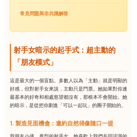
常見問題與非共識解答
射手女暗示的起手式：超主動的
「朋友模式」
這是最大的一個盲點。多數人以為「主動」就是明顯的
好感，但對射手女來說，主動只是門票。她如果對你連
最基本的好奇和相處慾望都沒有，那根本不會開始。她
的暗示，是從把你劃進「可以一起玩」的圈子開始的。
1. 製造見面機會：邀約自然得像隨口一提
我朋友小倩，典型的射手女。她喜歡上我們共同認識的