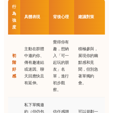
行
為
具體表現
背後心理
建議對策
強
度
覺得你有
主動在群體
趣，想納
積極參與，
初
中邀約你、
入「可一
展現你的幽
階
傳有趣連結
起玩的朋
默感和見
好
或迷因、聊
友」名
聞，但別急
感
天回應快且
單，進行
著單獨約
有延伸。
初步觀
會。
察。
私下單獨邀
約（但仍包
信任感增
可以規劃一