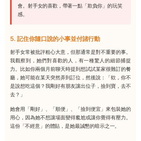
會。射手女的喜歡，帶著一點「欺負你」的玩笑
感。
5. 記住你隨口說的小事並付諸行動
射手女常被批評粗心大意，但那通常是對不重要的事。
我觀察到，她們對喜歡的人，有一種驚人的細節捕捉
力。比如你兩個月前聊天時提到想試試某家很難訂的餐
廳，她可能在某天突然弄到訂位，然後說：「欸，你不
是說想吃這個？我剛好有朋友讓出位子，撿到寶，去不
去？」
她會用「剛好」、「順便」、「撿到便宜」來包裝她的
用心，因為她不想讓場面變得尷尬或讓你覺得有壓力。
這份「不經意」的體貼，是她最誠懇的暗示之一。