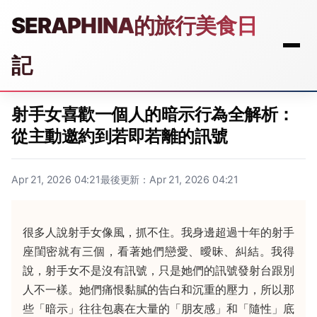
SERAPHINA的旅行美食日
記
射手女喜歡一個人的暗示行為全解析：
從主動邀約到若即若離的訊號
Apr 21, 2026 04:21
最後更新：Apr 21, 2026 04:21
很多人說射手女像風，抓不住。我身邊超過十年的射手
座閨密就有三個，看著她們戀愛、曖昧、糾結。我得
說，射手女不是沒有訊號，只是她們的訊號發射台跟別
人不一樣。她們痛恨黏膩的告白和沉重的壓力，所以那
些「暗示」往往包裹在大量的「朋友感」和「隨性」底