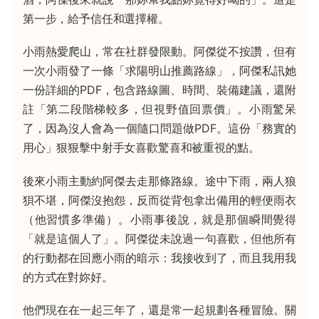
第一步，給予信任和選擇權。
小雨熱愛爬山，常在社群發限動。阿傑從不按讚，但有
一次小雨發了一條「求陽明山推薦路線」，阿傑私訊她
一份詳細的PDF，包含路線圖、時間、裝備建議，還附
註「第二段階梯較多，但視野值回票價」。小雨驚呆
了，因為沒人會為一個隨口問題做PDF。這份「務實的
用心」狠狠擊中射手女喜歡驚喜和被重視的點。
後來小雨主動約阿傑去走那條路線。途中下雨，兩人狼
狽不堪，阿傑沒抱怨，反而從背包拿出備用的輕便雨衣
（他習慣多準備）。小雨事後說，就是那個瞬間覺得
「就是這個人了」。阿傑從未說過一句喜歡，但他所有
的行動都在回應小雨的暗示：我接收到了，而且我用我
的方式在對妳好。
他們現在在一起三年了，還是常一起規劃各種冒險。關