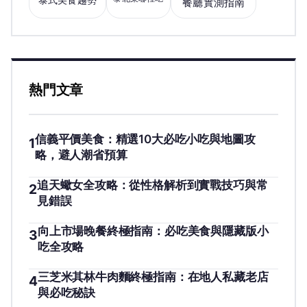
泰式美食趨勢
餐廳實測指南
熱門文章
信義平價美食：精選10大必吃小吃與地圖攻
1
略，避人潮省預算
追天蠍女全攻略：從性格解析到實戰技巧與常
2
見錯誤
向上市場晚餐終極指南：必吃美食與隱藏版小
3
吃全攻略
三芝米其林牛肉麵終極指南：在地人私藏老店
4
與必吃秘訣