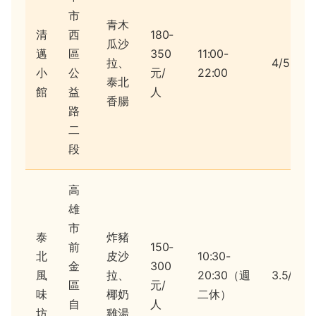
市
青木
清
西
180-
瓜沙
邁
區
350
11:00-
拉、
4/5
小
公
元/
22:00
泰北
館
益
人
香腸
路
二
段
高
雄
市
泰
炸豬
前
150-
北
皮沙
10:30-
金
300
風
拉、
20:30（週
3.5/5
區
元/
味
椰奶
二休）
自
人
坊
雞湯