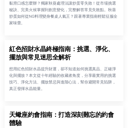
黏滑口感怎麼辦？獨家秋葵處理法讓炒蛋零失敗！從市場挑選
秘訣、完美火候掌握到創意變化，完整解答常見失敗點。秋葵
炒蛋如何從NG料理變身餐桌人氣王？跟著專業指南輕鬆征服全
家味蕾。
紅色招財水晶終極指南：挑選、淨化、
擺放與常見迷思全解析
想用紅色招財水晶提升財運，卻不知道如何挑選真品、正確淨
化與擺放？本文從十年經驗的收藏者角度，分享最實用的挑選
技巧、淨化方法、擺放禁忌與進階心法，幫你避開常見陷阱，
真正發揮水晶能量。
天蠍座約會指南：打造深刻難忘的約會
體驗