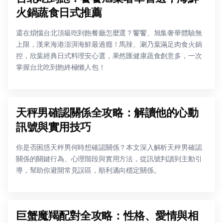
火鍋蔬食日式推薦
還在煩惱台北頂級吃到飽餐廳怎麼選？饗饗、旭集奢華體驗無
上限，漢來海港澎湃海鮮最過癮！馬辣、涮乃葉滿足肉食火鍋
控，欣葉經典日式料理安心選，果然匯健康蔬食創意多，一次
掌握台北吃到飽終極懶人包！
天秤男確認關係全攻略：解讀他的心動
訊號與實用技巧
你是否困惑天秤男何時想確認關係？本文深入解析天秤男確認
關係的關鍵行為、心理階段與實用方法，從訊號判讀到主動引
導，幫助你避開常見誤區，順利邁向穩定關係。
巨蟹魔羯配對全攻略：性格、愛情與相