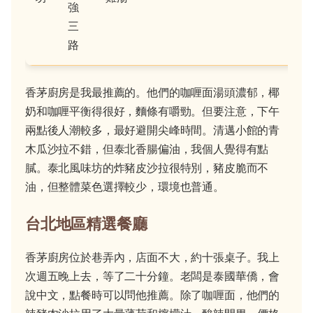
強
三
路
香茅廚房是我最推薦的。他們的咖喱面湯頭濃郁，椰
奶和咖喱平衡得很好，麵條有嚼勁。但要注意，下午
兩點後人潮較多，最好避開尖峰時間。清邁小館的青
木瓜沙拉不錯，但泰北香腸偏油，我個人覺得有點
膩。泰北風味坊的炸豬皮沙拉很特別，豬皮脆而不
油，但整體菜色選擇較少，環境也普通。
台北地區精選餐廳
香茅廚房位於巷弄內，店面不大，約十張桌子。我上
次週五晚上去，等了二十分鐘。老闆是泰國華僑，會
說中文，點餐時可以問他推薦。除了咖喱面，他們的