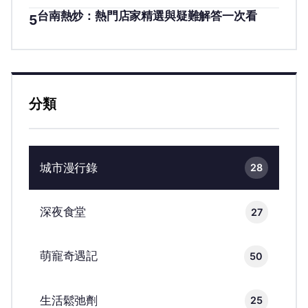
台南熱炒：熱門店家精選與疑難解答一次看
5
分類
城市漫行錄
28
深夜食堂
27
萌寵奇遇記
50
生活鬆弛劑
25