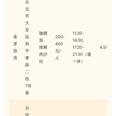
台
北
市
大
安
咖喱
11:30-
香
區
200-
面、
14:30,
茅
和
400
辣豬
17:30-
4.5/5
廚
平
元/
肉沙
21:30（週
房
東
人
拉
一休）
路
二
段
118
巷
台
中