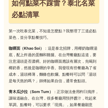
如何點菜不踩雷？泰北名菜
必點清單
第一次吃泰北菜，不知道怎麼點？我整理了三道必點
菜色，並分享點餐技巧。
咖喱面（Khao Soi）
：這是泰北招牌，用椰奶咖喱湯
底，配上炸過的蛋麵和雞腿。在台灣餐廳點這道，要
注意湯頭是否濃稠。好的咖喱面應該有層次，先喝到
椰奶香，然後是咖喱的辛香。我發現有些餐廳為了省
成本，湯頭稀薄，麵條也軟爛。點餐時可以問「湯頭
是每天熬的嗎？」師傅如果自信，通常會點頭。
青木瓜沙拉（Som Tum）
：正宗做法會用杵臼搗拌，
讓味道融合。在台灣，很多餐廳用預拌醬汁，吃起來
單調。點餐時，可以要求「現搗」，如果餐廳願意