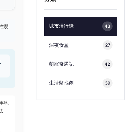
城市漫行錄
性朋
43
深夜食堂
27
以
萌寵奇遇記
42
生活鬆弛劑
39
事地
去