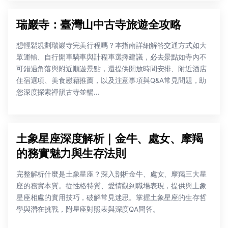
瑞巖寺：臺灣山中古寺旅遊全攻略
想輕鬆規劃瑞巖寺完美行程嗎？本指南詳細解答交通方式如大
眾運輸、自行開車騎車與計程車選擇建議，必去景點如寺內不
可錯過角落與附近順遊景點，還提供開放時間安排、附近酒店
住宿選項、美食慰藉推薦，以及注意事項與Q&A常見問題，助
您深度探索禪韻古寺並暢...
土象星座深度解析｜金牛、處女、摩羯
的務實魅力與生存法則
完整解析什麼是土象星座？深入剖析金牛、處女、摩羯三大星
座的務實本質。從性格特質、愛情觀到職場表現，提供與土象
星座相處的實用技巧，破解常見迷思。掌握土象星座的生存哲
學與潛在挑戰，附星座對照表與深度QA問答。