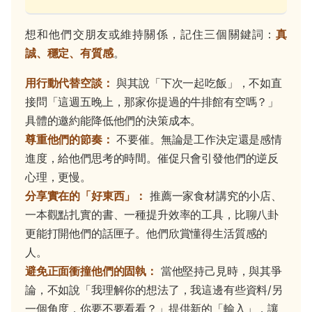
想和他們交朋友或維持關係，記住三個關鍵詞：
真
誠、穩定、有質感
。
用行動代替空談：
與其說「下次一起吃飯」，不如直
接問「這週五晚上，那家你提過的牛排館有空嗎？」
具體的邀約能降低他們的決策成本。
尊重他們的節奏：
不要催。無論是工作決定還是感情
進度，給他們思考的時間。催促只會引發他們的逆反
心理，更慢。
分享實在的「好東西」：
推薦一家食材講究的小店、
一本觀點扎實的書、一種提升效率的工具，比聊八卦
更能打開他們的話匣子。他們欣賞懂得生活質感的
人。
避免正面衝撞他們的固執：
當他堅持己見時，與其爭
論，不如說「我理解你的想法了，我這邊有些資料/另
一個角度，你要不要看看？」提供新的「輸入」，讓