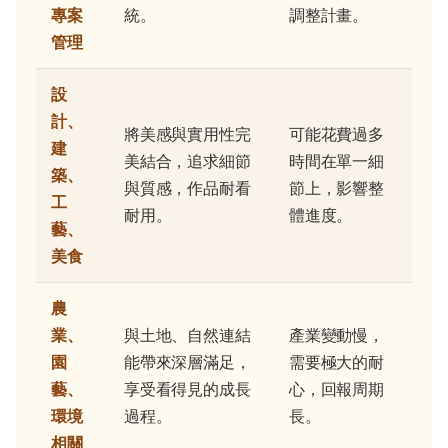
專案
統。
調整計畫。
管理
設
計、
將美感與實用性完
可能花費過多
建
美結合，追求細節
時間在單一細
築、
與質感，作品耐看
節上，影響整
工
耐用。
體進度。
藝、
美食
農
業、
與土地、自然連結
產業變動慢，
園
能帶來深層滿足，
需要極大的耐
藝、
享受看得見的成長
心，回報周期
環境
過程。
長。
相關