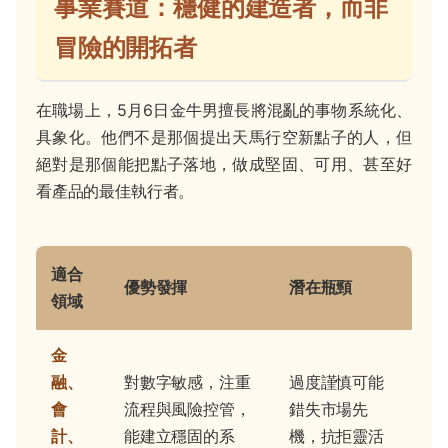
事業賽道：穩健的建造者，而非
冒險的開拓者
在職場上，5月6日金牛男擅長將混亂的事物系統化、
具象化。他們不是那個提出天馬行空新點子的人，但
絕對是那個能把點子落地，做成堅固、可用、甚至好
看產品的最佳執行者。
適合
優勢發揮
潛在瓶頸
領域
金
融、
對數字敏感，注重
過度謹慎可能
會
流程與風險控管，
錯失市場先
計、
能建立穩固的系
機，抗拒靈活