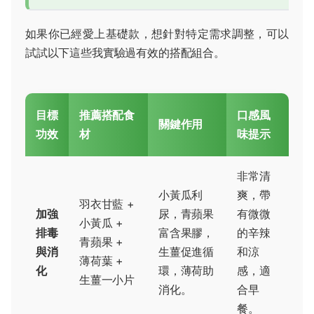
如果你已經愛上基礎款，想針對特定需求調整，可以
試試以下這些我實驗過有效的搭配組合。
目標
推薦搭配食
口感風
關鍵作用
功效
材
味提示
非常清
小黃瓜利
爽，帶
羽衣甘藍 +
加強
尿，青蘋果
有微微
小黃瓜 +
排毒
富含果膠，
的辛辣
青蘋果 +
與消
生薑促進循
和涼
薄荷葉 +
化
環，薄荷助
感，適
生薑一小片
消化。
合早
餐。