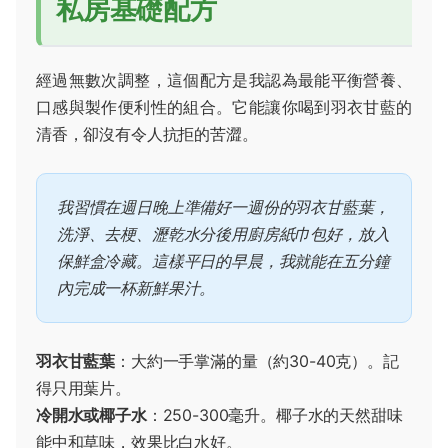
私房基礎配方
經過無數次調整，這個配方是我認為最能平衡營養、
口感與製作便利性的組合。它能讓你喝到羽衣甘藍的
清香，卻沒有令人抗拒的苦澀。
我習慣在週日晚上準備好一週份的羽衣甘藍葉，
洗淨、去梗、瀝乾水分後用廚房紙巾包好，放入
保鮮盒冷藏。這樣平日的早晨，我就能在五分鐘
內完成一杯新鮮果汁。
羽衣甘藍葉
：大約一手掌滿的量（約30-40克）。記
得只用葉片。
冷開水或椰子水
：250-300毫升。椰子水的天然甜味
能中和草味，效果比白水好。