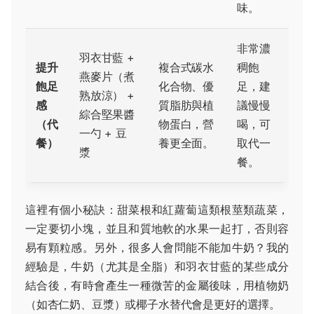
味。
非常濃
羽衣甘藍 +
提升
複合式碳水
稠飽
燕麥片（煮
飽足
化合物、優
足，建
熟放涼） +
感
質脂肪與植
議慢慢
綜合堅果醬
（代
物蛋白，營
喝，可
一勺 + 豆
餐）
養更全面。
取代一
漿
餐。
這裡有個小秘訣：甜菜根和紅蘿蔔這類根莖類蔬菜，
一定要切小塊，並且和質地軟的水果一起打，否則容
易有顆粒感。另外，很多人會問能不能加牛奶？我的
經驗是，牛奶（尤其是全脂）和羽衣甘藍的某些成分
結合後，有時會產生一種微苦的金屬後味，用植物奶
（如杏仁奶、豆漿）或椰子水替代會是更好的選擇。