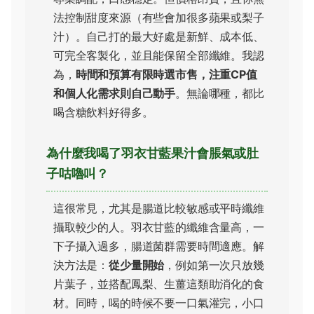
法控制甜度來源（有些會加很多蘋果或梨子
汁）。自己打的最大好處是新鮮、成本低、
可完全客製化，並且能保留全部纖維。我認
為，
時間和預算有限時選市售，注重CP值
和個人化需求則自己動手
。無論哪種，都比
喝含糖飲料好得多。
為什麼我喝了羽衣甘藍果汁會脹氣或肚
子咕嚕叫？
這很常見，尤其是腸道比較敏感或平時纖維
攝取較少的人。羽衣甘藍的纖維含量高，一
下子攝入過多，腸道菌群需要時間適應。解
決方法是：
從少量開始
，例如第一次只放幾
片葉子，並搭配鳳梨、生薑這類助消化的食
材。同時，喝的時候不要一口氣灌完，小口