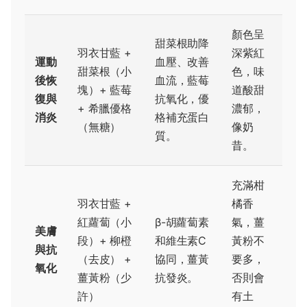
顏色呈
甜菜根助降
羽衣甘藍 +
深紫紅
運動
血壓、改善
甜菜根（小
色，味
後恢
血流，藍莓
塊）+ 藍莓
道酸甜
復與
抗氧化，優
+ 希臘優格
濃郁，
消炎
格補充蛋白
（無糖）
像奶
質。
昔。
充滿柑
羽衣甘藍 +
橘香
紅蘿蔔（小
β-胡蘿蔔素
氣，薑
美膚
段）+ 柳橙
和維生素C
黃粉不
與抗
（去皮） +
協同，薑黃
要多，
氧化
薑黃粉（少
抗發炎。
否則會
許）
有土