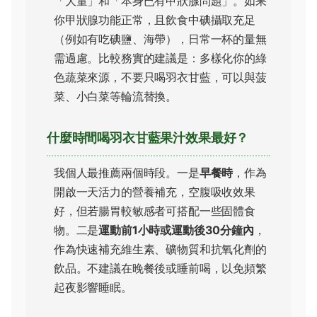
「大量」和「本身已有甲狀腺問題」。如果
你甲狀腺功能正常，且飲食中碘攝取充足
（例如有吃碘鹽、海帶），日常一杯的量無
需過慮。比較務實的建議是：多樣化你的綠
色蔬菜來源，不要只喝羽衣甘藍，可以與菠
菜、小白菜等輪流替換。
什麼時間喝羽衣甘藍果汁效果最好？
我個人最推薦兩個時段。一是
早餐時
，作為
開啟一天活力的營養補充，空腹吸收效果
好，但若腸胃較敏感者可搭配一些固體食
物。二是
運動前1小時或運動後30分鐘內
，
作為快速補充維生素、礦物質和抗氧化劑的
飲品。不建議在晚餐後或睡前喝，以免頻繁
起夜影響睡眠。