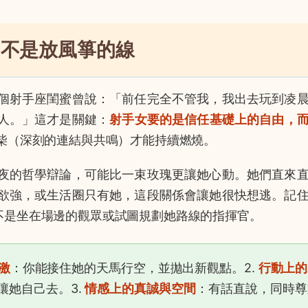
的不是放風箏的線
個射手座閨蜜曾說：「前任完全不管我，我出去玩到凌
人。」這才是關鍵：
射手女要的是信任基礎上的自由，
柴（深刻的連結與共鳴）才能持續燃燒。
夜的哲學辯論，可能比一束玫瑰更讓她心動。她們直來
欲強，或生活圈只有她，這段關係會讓她很快想逃。記
不是坐在場邊的觀眾或試圖規劃她路線的指揮官。
激
：你能接住她的天馬行空，並拋出新觀點。2.
行動上的
讓她自己去。3.
情感上的真誠與空間
：有話直說，同時尊