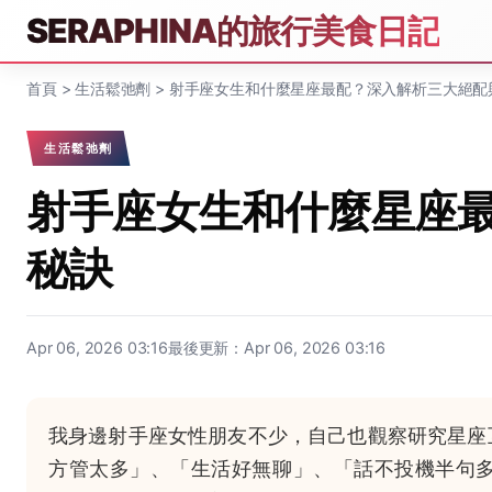
SERAPHINA的旅行美食日記
首頁
>
生活鬆弛劑
>
射手座女生和什麼星座最配？深入解析三大絕配
生活鬆弛劑
射手座女生和什麼星座
秘訣
Apr 06, 2026 03:16
最後更新：Apr 06, 2026 03:16
我身邊射手座女性朋友不少，自己也觀察研究星座
方管太多」、「生活好無聊」、「話不投機半句