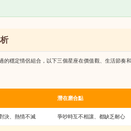
解析
過的穩定情侶組合，以下三個星座在價值觀、生活節奏
潛在磨合點
對決、熱情不滅
爭吵時互不相讓、都缺乏耐心