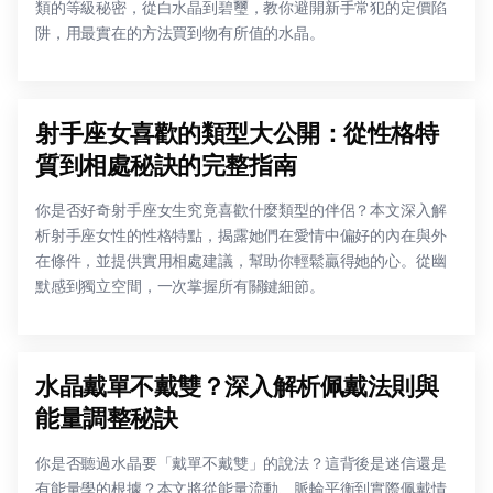
類的等級秘密，從白水晶到碧璽，教你避開新手常犯的定價陷
阱，用最實在的方法買到物有所值的水晶。
射手座女喜歡的類型大公開：從性格特
質到相處秘訣的完整指南
你是否好奇射手座女生究竟喜歡什麼類型的伴侶？本文深入解
析射手座女性的性格特點，揭露她們在愛情中偏好的內在與外
在條件，並提供實用相處建議，幫助你輕鬆贏得她的心。從幽
默感到獨立空間，一次掌握所有關鍵細節。
水晶戴單不戴雙？深入解析佩戴法則與
能量調整秘訣
你是否聽過水晶要「戴單不戴雙」的說法？這背後是迷信還是
有能量學的根據？本文將從能量流動、脈輪平衡到實際佩戴情