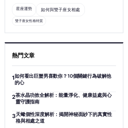
星座運勢
如何與雙子座女相處
雙子座女性格特質
熱門文章
如何看出巨蟹男喜歡你？10個關鍵行為破解他
1
的心
茶水晶功效全解析：能量淨化、健康益處與心
2
靈守護指南
天蠍個性深度解析：揭開神秘面紗下的真實性
3
格與相處之道