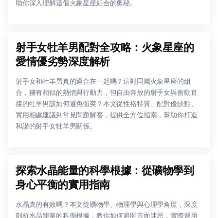
助你深入理解這個火象星座組合的奧秘。
射手女牡羊男配對全攻略：火象星座的
愛情優劣勢深度解析
射手女和牡羊男真的適合在一起嗎？這對同屬火象星座的組
合，擁有相似的熱情與行動力，但自由奔放的射手女與衝動直
接的牡羊男該如何避免衝突？本文從性格特質、配對優缺點、
實用相處建議到常見問題解答，提供全方位指南，幫助你打造
和諧的射手女牡羊男關係。
探索水晶能量的科學根據：從礦物學到
身心平衡的實用指南
水晶真的有效嗎？本文從礦物學、物理學與心理學角度，深度
剖析水晶能量的科學根據，教你如何避開市面迷思，實際運用