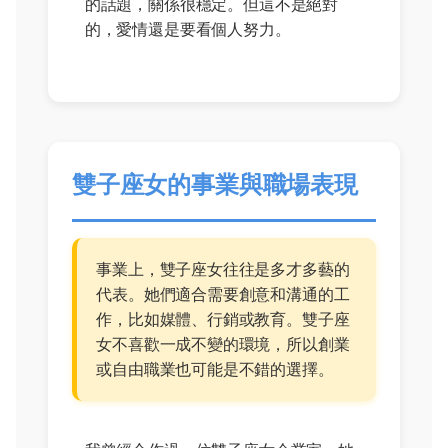
的話題，關係很穩定。但這不是絕對
的，愛情還是要看個人努力。
雙子座女的事業與職場表現
事業上，雙子座女往往是多才多藝的
代表。她們適合需要創意和溝通的工
作，比如媒體、行銷或教育。雙子座
女不喜歡一成不變的環境，所以創業
或自由職業也可能是不錯的選擇。