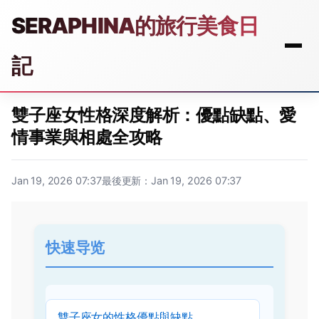
SERAPHINA的旅行美食日
記
雙子座女性格深度解析：優點缺點、愛
情事業與相處全攻略
Jan 19, 2026 07:37
最後更新：Jan 19, 2026 07:37
快速导览
雙子座女的性格優點與缺點