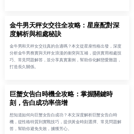
金牛男天秤女交往全攻略：星座配對深
度解析與相處秘訣
金牛男和天秤女交往真的合適嗎？本文從星座性格出發，深度
分析金牛男務實與天秤女浪漫的衝突與互補，提供實用相處技
巧、常見問題解答，並分享真實案例，幫助你化解戀愛難題，
打造長久關係。
巨蟹女告白時機全攻略：掌握關鍵時
刻，告白成功率倍增
想知道如何向巨蟹女告白成功？本文深度解析巨蟹女告白時
機，從性格特質到實戰技巧，提供黃金時刻選擇、常見問題解
答，幫助你避免失敗，擄獲芳心。