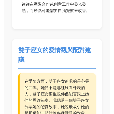
往往在團隊合作或創意工作中發光發
熱，而缺點可能需要自我覺察來改善。
雙子座女的愛情觀與配對建
議
在愛情方面，雙子座女追求的是心靈
的共鳴。她們不是那種只看外表的
人，雙子座女更重視伴侶能否跟上她
們的思維節奏。我聽過一個雙子座女
分享她的戀愛故事，她說最吸引她的
是那種能一起討論各種話題的對象，