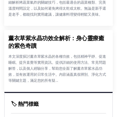
細解析烤蔬菜氣炸的關鍵技巧，包括最適合的蔬菜種類、完美
溫度時間設定，以及如何避免烤得太乾或太軟。無論是新手還
是老手，都能找到實用建議，讓健康料理變得輕鬆又美味。
薰衣草紫水晶功效全解析：身心靈療癒
的紫色奇蹟
本文深度探討薰衣草紫水晶的各種功效，包括精神平靜、促進
睡眠、提升直覺等實用資訊。提供詳細的使用方法、常見問題
解答，以及個人經驗分享，幫助您全面了解薰衣草紫水晶功
效，並有效運用於日常生活中。內容涵蓋真假辨別、淨化方式
等關鍵主題，滿足您的所有疑...
🏷️ 熱門標籤