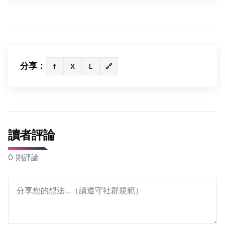
分享：
f
X
L
🔗
讀者評論
0 則評論