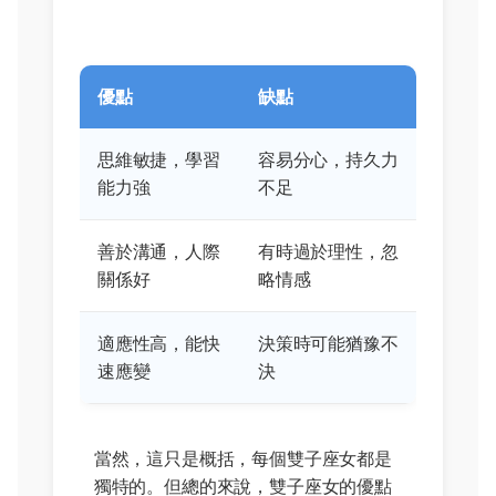
優點
缺點
思維敏捷，學習
容易分心，持久力
能力強
不足
善於溝通，人際
有時過於理性，忽
關係好
略情感
適應性高，能快
決策時可能猶豫不
速應變
決
當然，這只是概括，每個雙子座女都是
獨特的。但總的來說，雙子座女的優點