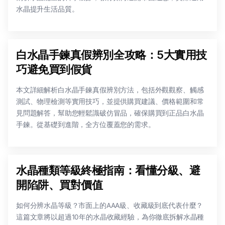
水晶提升生活品質。
白水晶手鍊真假辨別全攻略：5大實用技
巧避免買到假貨
本文詳細解析白水晶手鍊真假辨別方法，包括外觀觀察、觸感
測試、物理檢測等實用技巧，並提供購買建議、價格範圍和常
見問題解答，幫助您輕鬆識破仿冒品，確保購買到正品白水晶
手鍊。從基礎到進階，全方位覆蓋您的需求。
水晶種類等級終極指南：看懂分級、避
開陷阱、買對價值
如何分辨水晶等級？市面上的AAA級、收藏級到底代表什麼？
這篇文章將以超過10年的水晶收藏經驗，為你徹底拆解水晶種