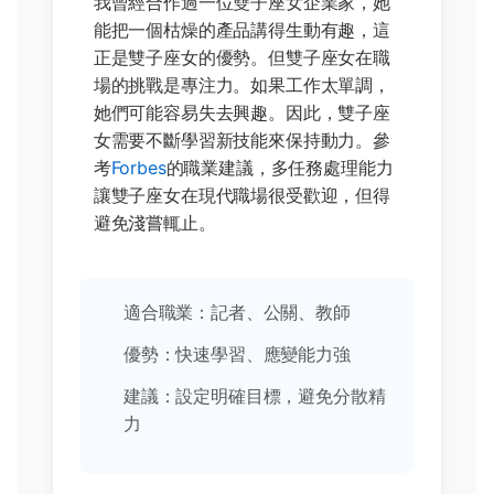
我曾經合作過一位雙子座女企業家，她
能把一個枯燥的產品講得生動有趣，這
正是雙子座女的優勢。但雙子座女在職
場的挑戰是專注力。如果工作太單調，
她們可能容易失去興趣。因此，雙子座
女需要不斷學習新技能來保持動力。參
考
Forbes
的職業建議，多任務處理能力
讓雙子座女在現代職場很受歡迎，但得
避免淺嘗輒止。
適合職業：記者、公關、教師
優勢：快速學習、應變能力強
建議：設定明確目標，避免分散精
力