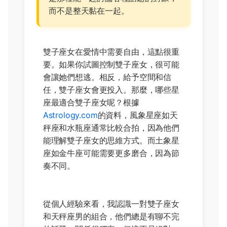
而不是整天黏在一起。
雙子座女在愛情中需要自由，這點很重
要。如果你試圖控制雙子座女，很可能
會讓她們想逃。相反，給予空間和信
任，雙子座女會更投入。那麼，哪些星
座最適合雙子座女呢？根據
Astrology.com
的資料，風象星座如天
秤座和水瓶座通常比較合拍，因為他們
能理解雙子座女的思維方式。而土象星
座如金牛座可能需要更多磨合，因為節
奏不同。
從個人經驗來看，我認識一對雙子座女
和天秤座男的組合，他們總是有聊不完