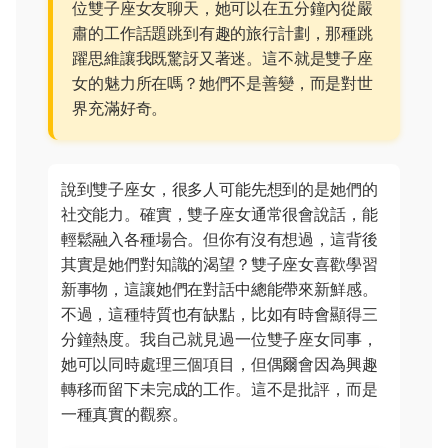
位雙子座女友聊天，她可以在五分鐘內從嚴
肅的工作話題跳到有趣的旅行計劃，那種跳
躍思維讓我既驚訝又著迷。這不就是雙子座
女的魅力所在嗎？她們不是善變，而是對世
界充滿好奇。
說到雙子座女，很多人可能先想到的是她們的
社交能力。確實，雙子座女通常很會說話，能
輕鬆融入各種場合。但你有沒有想過，這背後
其實是她們對知識的渴望？雙子座女喜歡學習
新事物，這讓她們在對話中總能帶來新鮮感。
不過，這種特質也有缺點，比如有時會顯得三
分鐘熱度。我自己就見過一位雙子座女同事，
她可以同時處理三個項目，但偶爾會因為興趣
轉移而留下未完成的工作。這不是批評，而是
一種真實的觀察。