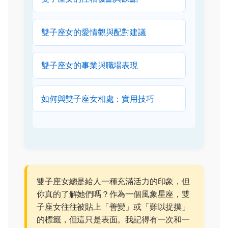
雙子座女的愛情觀與配對建議
雙子座女的事業與職場表現
如何與雙子座女相處：實用技巧
雙子座女總是給人一種充滿活力的印象，但
你真的了解她們嗎？作為一個風象星座，雙
子座女往往被貼上「善變」或「難以捉摸」
的標籤，但這只是表面。我記得有一次和一