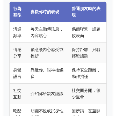
行為
普通朋友時的表
喜歡你時的表現
類型
現
溝通
每天主動傳訊息，
偶爾聯繫，話題
頻率
內容貼心
較表面
情感
願意談內心感受或
保持距離，只聊
分享
挫折
輕鬆話題
身體
靠近你、眼神接觸
保持安全距離，
語言
多
動作拘謹
社交
社交圈分開，很
介紹你給親友認識
互動
少重疊
吃醋
明顯不悅或試探性
無所謂，甚至開