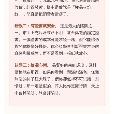
的「辣椒紅」，九成九有問題。我見過最離譜的
假貨，紅得發紫，攤主還敢說是「極品火焰
紋」，簡直是把消費者當瞎子。
錯誤二：有證書就安全。
這是最大的陷阱之
一。市面上充斥著來路不明、甚至偽造的鑑定證
書。一張證書的成本可能才幾十塊，但它能讓假
貨的價格翻好幾倍。你必須學會判斷證書本身的
真偽和權威性，而不是看到一張紙就放心。
錯誤三：撿漏心態。
品質好的南紅瑪瑙，原料
價格就在那裡。如果你看到一顆滿肉滿色、無雜
無裂的柿子紅大珠子，價格卻低得不可思議，別
懷疑，那一定是假的。商人比你更懂行情，天上
不會掉餡餅，只會掉陷阱。