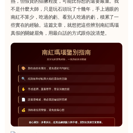
熱，但假貨的猖獗程度，可能比你想的還要嚴重。我
不是什麼大師，只是玩石頭玩了十幾年，手上過眼的
南紅不算少，吃過的虧、看別人吃過的虧，積累了一
些實在的經驗。這篇文章，就想把這些辨別南紅瑪瑙
真假的關鍵眉角，用最白話的方式跟你說清楚。