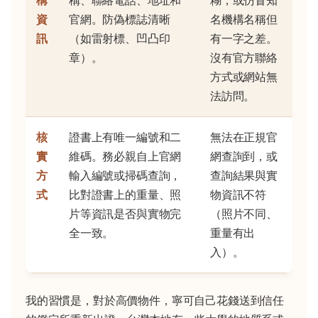
資
官網。防偽標誌清晰
名機構名稱但
訊
（如雷射標、凹凸印
有一字之差。
章）。
沒有官方聯絡
方式或網站無
法訪問。
核
證書上有唯一編號和二
無法在正規官
實
維碼。務必親自上官網
網查詢到，或
方
輸入編號或掃碼查詢，
查詢結果與實
式
比對證書上的重量、照
物資訊不符
片等資訊是否與實物完
（照片不同、
全一致。
重量有出
入）。
我的習慣是，對於高價物件，寧可自己花錢送到信任