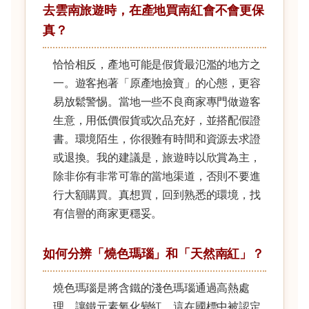
去雲南旅遊時，在產地買南紅會不會更保
真？
恰恰相反，產地可能是假貨最氾濫的地方之
一。遊客抱著「原產地撿寶」的心態，更容
易放鬆警惕。當地一些不良商家專門做遊客
生意，用低價假貨或次品充好，並搭配假證
書。環境陌生，你很難有時間和資源去求證
或退換。我的建議是，旅遊時以欣賞為主，
除非你有非常可靠的當地渠道，否則不要進
行大額購買。真想買，回到熟悉的環境，找
有信譽的商家更穩妥。
如何分辨「燒色瑪瑙」和「天然南紅」？
燒色瑪瑙是將含鐵的淺色瑪瑙通過高熱處
理，讓鐵元素氧化變紅，這在國標中被認定