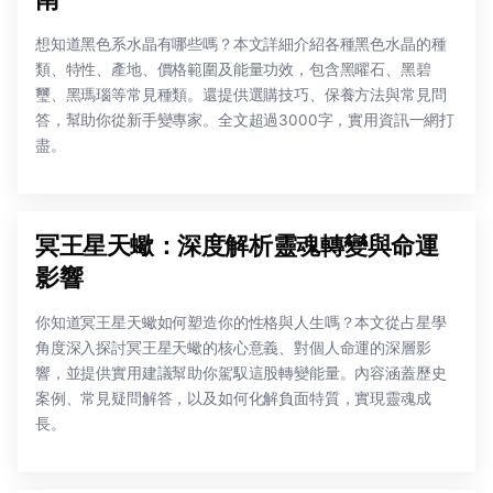
想知道黑色系水晶有哪些嗎？本文詳細介紹各種黑色水晶的種
類、特性、產地、價格範圍及能量功效，包含黑曜石、黑碧
璽、黑瑪瑙等常見種類。還提供選購技巧、保養方法與常見問
答，幫助你從新手變專家。全文超過3000字，實用資訊一網打
盡。
冥王星天蠍：深度解析靈魂轉變與命運
影響
你知道冥王星天蠍如何塑造你的性格與人生嗎？本文從占星學
角度深入探討冥王星天蠍的核心意義、對個人命運的深層影
響，並提供實用建議幫助你駕馭這股轉變能量。內容涵蓋歷史
案例、常見疑問解答，以及如何化解負面特質，實現靈魂成
長。