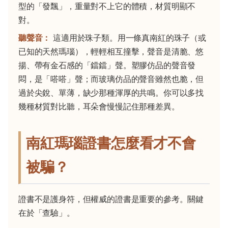
型的「發飄」，重量對不上它的體積，材質明顯不
對。
聽聲音：
這適用於珠子類。用一條真南紅的珠子（或
已知的天然瑪瑙），輕輕相互撞擊，聲音是清脆、悠
揚、帶有金石感的「鐺鐺」聲。塑膠仿品的聲音發
悶，是「嗒嗒」聲；而玻璃仿品的聲音雖然也脆，但
過於尖銳、單薄，缺少那種渾厚的共鳴。你可以多找
幾種材質對比聽，耳朵會慢慢記住那種差異。
南紅瑪瑙證書怎麼看才不會
被騙？
證書不是護身符，但權威的證書是重要的參考。關鍵
在於「查驗」。