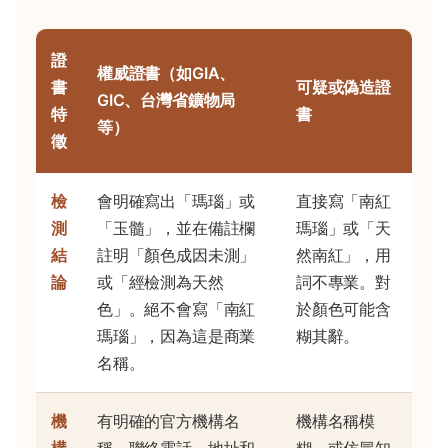
證
權威證書（如GIA、
書
可疑或偽造證
GIC、台灣省鑛物局
特
書
等）
徵
檢
會明確寫出「瑪瑙」或
直接寫「南紅
測
「玉髓」，並在備註欄
瑪瑙」或「天
結
註明「顏色成因未測」
然南紅」，用
論
或「經檢測為天然
詞不專業。對
色」。絕不會寫「南紅
於顏色可能含
瑪瑙」，因為這是商業
糊其辭。
名稱。
機
有明確的官方機構名
機構名稱模
構
稱、聯絡電話、地址和
糊，或仿冒知