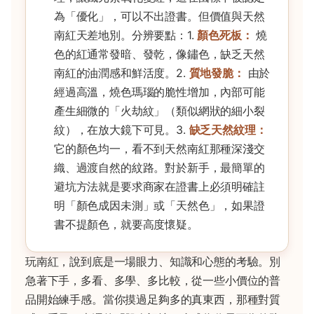
為「優化」，可以不出證書。但價值與天然
南紅天差地別。分辨要點：1.
顏色死板：
燒
色的紅通常發暗、發乾，像鏽色，缺乏天然
南紅的油潤感和鮮活度。2.
質地發脆：
由於
經過高溫，燒色瑪瑙的脆性增加，內部可能
產生細微的「火劫紋」（類似網狀的細小裂
紋），在放大鏡下可見。3.
缺乏天然紋理：
它的顏色均一，看不到天然南紅那種深淺交
織、過渡自然的紋路。對於新手，最簡單的
避坑方法就是要求商家在證書上必須明確註
明「顏色成因未測」或「天然色」，如果證
書不提顏色，就要高度懷疑。
玩南紅，說到底是一場眼力、知識和心態的考驗。別
急著下手，多看、多學、多比較，從一些小價位的普
品開始練手感。當你摸過足夠多的真東西，那種對質