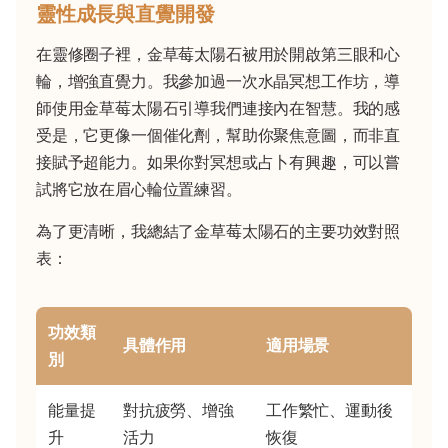
靈性成長與直覺開發
在靈修圈子裡，金草莓太陽石被用於開啟第三眼和心
輪，增強直覺力。我參加過一次水晶冥想工作坊，導
師使用金草莓太陽石引導我們連接內在智慧。我的感
受是，它更像一個催化劑，幫助你聚焦意圖，而非直
接賦予超能力。如果你對冥想或占卜有興趣，可以嘗
試將它放在眉心輪位置練習。
為了更清晰，我總結了金草莓太陽石的主要功效對照
表：
功效類
具體作用
適用場景
別
能量提
對抗疲勞、增強
工作繁忙、運動後
升
活力
恢復