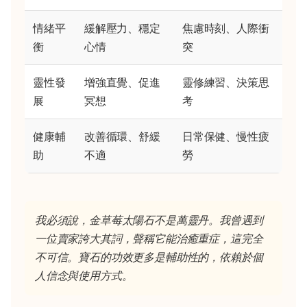
情緒平
緩解壓力、穩定
焦慮時刻、人際衝
衡
心情
突
靈性發
增強直覺、促進
靈修練習、決策思
展
冥想
考
健康輔
改善循環、舒緩
日常保健、慢性疲
助
不適
勞
我必須說，金草莓太陽石不是萬靈丹。我曾遇到
一位賣家誇大其詞，聲稱它能治癒重症，這完全
不可信。寶石的功效更多是輔助性的，依賴於個
人信念與使用方式。