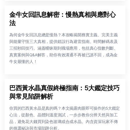
金牛女回訊息解密：慢熱真相與應對心
法
為何金牛女回訊息總是慢熱？本攻略揭開務實主義、完美主義
與能量守恆三大真相，提供錯誤行為避雷指南、時間解碼表及
三招秒回技巧。涵蓋曖昧期到職場應用，包括真心指數判斷、
真實案例與Q&A解答，助你有效溝通不再被已讀不回，成為金
牛女最懂的人！
巴西黃水晶真假終極指南：5大鑑定技巧
與常見陷阱解析
你買的巴西黃水晶是真的嗎？本文揭露肉眼即可操作的5大鑑定
心法，從顏色、晶體到溫度測試，一步步教你分辨天然與加工
品，避免花大錢買到染色玻璃或合成水晶。內含資深玩家不傳
的挑選秘訣與市場陷阱分析。