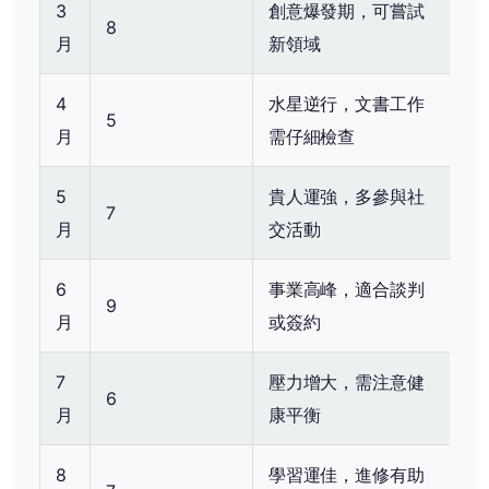
3
創意爆發期，可嘗試
8
月
新領域
4
水星逆行，文書工作
5
月
需仔細檢查
5
貴人運強，多參與社
7
月
交活動
6
事業高峰，適合談判
9
月
或簽約
7
壓力增大，需注意健
6
月
康平衡
8
學習運佳，進修有助