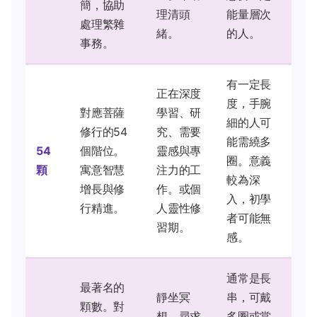
簡，協助
理清頭
能量層次
處理繁雜
緒。
的人。
事務。
有一定長
正在深度
度，手腕
對應菩薩
學習、研
細的人可
修行的54
究、需要
能需繞多
54
個階位。
靈感與專
圈。意義
顆
寓意智慧
注力的工
較為深
增長與修
作。或個
入，初學
行精進。
人靈性修
者可能無
習期。
感。
通常是長
最著名的
靜坐冥
串，可戴
顆數。對
想、尋求
多圈或當