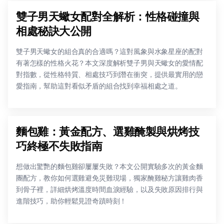
雙子男天蠍女配對全解析：性格碰撞與
相處秘訣大公開
雙子男天蠍女的組合真的合適嗎？這對風象與水象星座的配對
有著怎樣的性格火花？本文深度解析雙子男與天蠍女的愛情配
對指數，從性格特質、相處技巧到潛在衝突，提供最實用的戀
愛指南，幫助這對看似矛盾的組合找到幸福相處之道。
麵包雞：黃金配方、選雞醃製與烘烤技
巧終極不失敗指南
想做出驚艷的麵包雞卻屢屢失敗？本文公開實驗多次的黃金麵
團配方，教你如何選雞避免災難現場，獨家醃雞秘方讓雞肉香
到骨子裡，詳細烘烤溫度時間血淚經驗，以及失敗原因排行與
進階技巧，助你輕鬆見證奇蹟時刻！