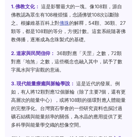
1. 佛教文化：
這是影響最大的一塊。像108顆，源自
佛教認為眾生有108種煩惱，念誦佛號108次以斷除
之。根據維基百科上對
佛珠
的解釋，54顆、36顆、27
顆等，都是108顆的等分，方便計數。這套系統隨著佛
教傳播，逐漸成為念珠製式的基礎。
2. 道家與民間信仰：
36顆對應「天罡」之數，72顆
對應「地煞」之數，這些概念也融入其中，賦予了數
字風水與宇宙觀的意涵。
3. 現代能量療癒與脈輪學說：
這是近代的發展。例
如，有人將12顆對應12個脈輪（除了主要7個，還有更
高層次的能量中心），或將108顆的循環對應人體能量
的完整淨化。台灣寶石學會的一些研究資料也探討過
礦石結構與能量頻率的關係，為水晶的應用提供了更
多科學與能量學交織的想像空間。