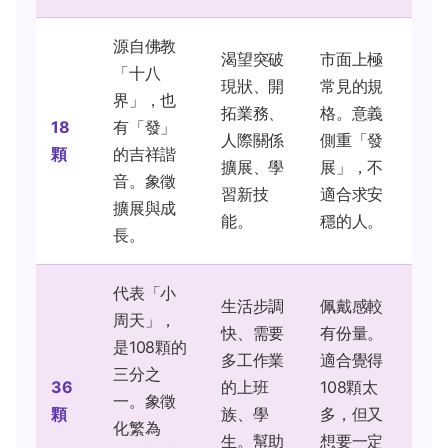
源自佛教
渴望突破
市面上極
「十八
現狀、開
常見的規
界」，也
拓業務、
格。意義
18
有「發」
人際關係
側重「發
顆
的吉祥諧
擴展、學
展」，不
音。象徵
習新技
適合求安
擴展與成
能。
穩的人。
長。
代表「小
生活步調
佩戴感較
周天」，
快、需要
有份量。
是108顆的
多工作業
適合覺得
三分之
36
的上班
108顆太
一。象徵
顆
族、學
多，但又
化繁為
生。幫助
想要一定