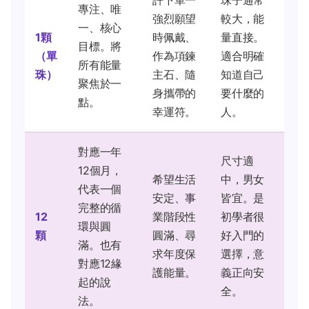
許下單一
珠子通常
專注、唯
強烈願望
較大，能
一、核心
1顆
時佩戴、
量直接。
目標。將
（單
作為項鍊
適合明確
所有能量
珠）
主石、隨
知道自己
聚焦於一
身攜帶的
要什麼的
點。
幸運符。
人。
對應一年
尺寸適
12個月，
希望生活
中，男女
代表一個
安定、事
皆宜。是
完整的循
12
業階段性
初學者很
環與圓
顆
圓滿、尋
好入門的
滿。也有
求年度保
選擇，意
對應12緣
護能量。
義正向安
起的說
全。
法。