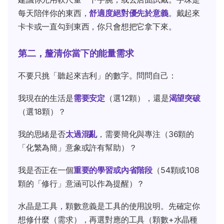
每天陪伴你的東西，
舒適度絕對優先於意義
。戴起來
卡卡或一直勾到東西，你只會想把它拿下來。
第二，釐清你當下的能量需求
不要只挑「聽起來吉利」的數字。問問自己：
我現在的生活是
需要安定
（選12顆），還是
渴望突破
（選18顆）？
我的思緒是否
太過混亂
，需要簡化與專注（36顆的
「化繁為簡」意象或許有幫助）？
我是否正在一個
重要的學習或內省階段
（54顆或108
顆的「修行」意涵可以作為提醒）？
水晶是工具，顆數意義是工具的使用說明。先確定你
想修什麼（需求），再選對應的工具（顆數+水晶種