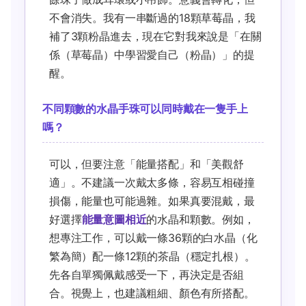
不會消失。我有一串斷過的18顆草莓晶，我
補了3顆粉晶進去，現在它對我來說是「在關
係（草莓晶）中學習愛自己（粉晶）」的提
醒。
不同顆數的水晶手珠可以同時戴在一隻手上
嗎？
可以，但要注意「能量搭配」和「美觀舒
適」。不建議一次戴太多條，容易互相碰撞
損傷，能量也可能過雜。如果真要混戴，最
好選擇
能量意圖相近
的水晶和顆數。例如，
想專注工作，可以戴一條36顆的白水晶（化
繁為簡）配一條12顆的茶晶（穩定扎根）。
先各自單獨佩戴感受一下，再決定是否組
合。視覺上，也建議粗細、顏色有所搭配。