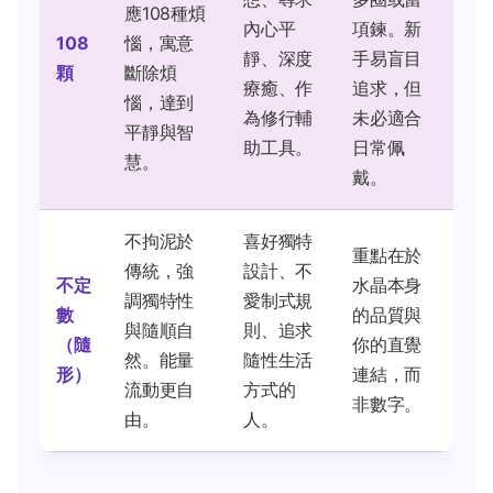
應108種煩
內心平
項鍊。新
108
惱，寓意
靜、深度
手易盲目
顆
斷除煩
療癒、作
追求，但
惱，達到
為修行輔
未必適合
平靜與智
助工具。
日常佩
慧。
戴。
不拘泥於
喜好獨特
重點在於
傳統，強
設計、不
不定
水晶本身
調獨特性
愛制式規
數
的品質與
與隨順自
則、追求
（隨
你的直覺
然。能量
隨性生活
形）
連結，而
流動更自
方式的
非數字。
由。
人。