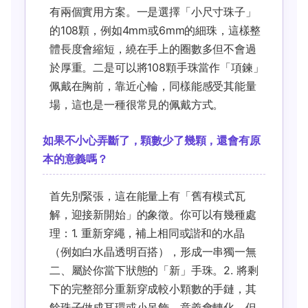
有兩個實用方案。一是選擇「小尺寸珠子」
的108顆，例如4mm或6mm的細珠，這樣整
體長度會縮短，繞在手上的圈數多但不會過
於厚重。二是可以將108顆手珠當作「項鍊」
佩戴在胸前，靠近心輪，同樣能感受其能量
場，這也是一種很常見的佩戴方式。
如果不小心弄斷了，顆數少了幾顆，還會有原
本的意義嗎？
首先別緊張，這在能量上有「舊有模式瓦
解，迎接新開始」的象徵。你可以有幾種處
理：1. 重新穿繩，補上相同或諧和的水晶
（例如白水晶透明百搭），形成一串獨一無
二、屬於你當下狀態的「新」手珠。2. 將剩
下的完整部分重新穿成較小顆數的手鏈，其
餘珠子做成耳環或小吊飾。意義會轉化，但