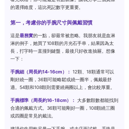
的選擇維度，這比死記數字更重要。
第一，考慮你的手腕尺寸與佩戴習慣
這是
最務實
的一點，卻最常被忽略。我朋友就是血淋
淋的例子，她買了108顆的月光石手串，結果因為太
長，打字時一直撞到鍵盤，最後只好收進抽屜。想像
一下：
手腕細（周長約14-16cm）：
12顆、18顆通常可以
剛好繞一圈，36顆可能略鬆或繞一圈半，佩戴最舒
適。54顆和108顆則需要繞兩圈以上，會比較厚重。
手腕標準（周長約16-18cm）：
大多數顆數都能找到
合適的佩戴方式。36顆可能剛好一圈，108顆繞三圈
或四圈是常見的戴法。
建議你先用軟尺量一下手腕，或去店面試戴。手珠是