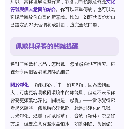
所以，當你理解這些背景，就會明白顆數意義是
文化
符號與個人意圖的結合
。你可以尊重傳統，也可以為
它賦予屬於你自己的新意義。比如，21顆代表你給自
己設定的21天習慣養成計劃，這完全沒問題。
佩戴與保養的關鍵提醒
選對了顆數和水晶，怎麼戴、怎麼照顧也有講究。這
裡分享兩個容易被忽略的細節：
關於淨化：
顆數多的手串，如108顆，因為接觸面
大，可能更容易吸附環境中的雜能量。但這不表示你
需要更頻繁地淨化。關鍵是「感覺」——當你覺得它
看起來黯淡、佩戴時心浮氣躁，就是該淨化的訊號。
月光淨化、煙燻（如鼠尾草）、音波（頌缽）都是好
方法，但要注意有些水晶怕水（如藍銅礦、黃鐵礦）