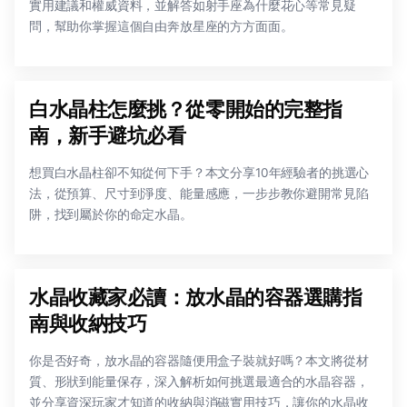
實用建議和權威資料，並解答如射手座為什麼花心等常見疑
問，幫助你掌握這個自由奔放星座的方方面面。
白水晶柱怎麼挑？從零開始的完整指
南，新手避坑必看
想買白水晶柱卻不知從何下手？本文分享10年經驗者的挑選心
法，從預算、尺寸到淨度、能量感應，一步步教你避開常見陷
阱，找到屬於你的命定水晶。
水晶收藏家必讀：放水晶的容器選購指
南與收納技巧
你是否好奇，放水晶的容器隨便用盒子裝就好嗎？本文將從材
質、形狀到能量保存，深入解析如何挑選最適合的水晶容器，
並分享資深玩家才知道的收納與消磁實用技巧，讓你的水晶收