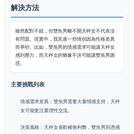
解決方法
雖然配對不錯，但雙魚男離不開天秤女不代表沒
有問題。現實中，我見過一些情侶因為性格差異
而爭吵。比如，雙魚男的情感需求可能讓天秤女
感到壓力，而天秤女的猶豫不決可能讓雙魚男困
惑。
主要挑戰列表
情感需求差異：雙魚男需要大量情感支持，天秤
女可能更注重理性交流。
決策風格：天秤女喜歡權衡利弊，雙魚男則憑感