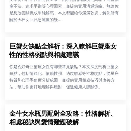
豫不決、追求平衡等心理因素，並提供實用溝通策略。無論你
是想改善關係或單純解惑，本文都能給你滿滿乾貨，解決所有
關於天秤女回訊息速度的疑...
巨蟹女缺點全解析：深入瞭解巨蟹座女
性的性格弱點與相處建議
你是否好奇巨蟹座女性有哪些常見缺點？本文深度剖析巨蟹女
缺點，包括情緒化、依賴性強、過度敏感等性格弱點，從星座
特質和心理學角度分析成因，並提供實用相處技巧與改善方
法，幫助你更好地理解與應對，促進健康人際關係。
金牛女水瓶男配對全攻略：性格解析、
相處秘訣與愛情難題破解