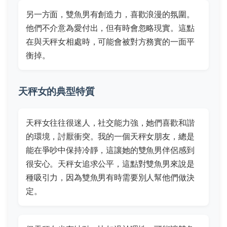
另一方面，雙魚男有創造力，喜歡浪漫的氛圍。
他們不介意為愛付出，但有時會忽略現實。這點
在與天秤女相處時，可能會被對方務實的一面平
衡掉。
天秤女的典型特質
天秤女往往很迷人，社交能力強，她們喜歡和諧
的環境，討厭衝突。我的一個天秤女朋友，總是
能在爭吵中保持冷靜，這讓她的雙魚男伴侶感到
很安心。天秤女追求公平，這點對雙魚男來說是
種吸引力，因為雙魚男有時需要別人幫他們做決
定。