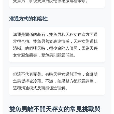
雙魚男，事後雙魚男說他很感激這種帶領。
溝通方式的相容性
溝通是關係的基石，雙魚男和天秤女在這方面通
常很合拍。雙魚男善於表達情感，天秤女則邏輯
清晰。他們聊天時，很少會陷入僵局，因為天秤
女會避免衝突，雙魚男則願意傾聽。
但這不代表完美。有時天秤女過於理性，會讓雙
魚男覺得被冷落。不過，如果雙方都願意調整，
這種溝通模式反而能促進理解。
雙魚男離不開天秤女的常見挑戰與