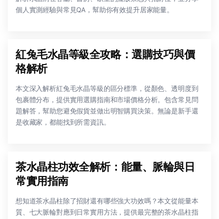
個人實測經驗與常見QA，幫助你有效提升居家能量。
紅兔毛水晶等級全攻略：選購技巧與價
格解析
本文深入解析紅兔毛水晶等級的區分標準，從顏色、透明度到
包裹體分布，提供實用選購指南和市場價格分析。包含常見問
題解答，幫助您避免假貨並做出明智購買決策。無論是新手還
是收藏家，都能找到所需資訊。
茶水晶柱功效全解析：能量、脈輪與日
常實用指南
想知道茶水晶柱除了招財還有哪些強大功效嗎？本文從能量本
質、七大脈輪對應到日常實用方法，提供最完整的茶水晶柱指