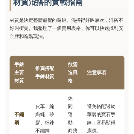
材質混搭的實戰指南
材質是決定整體感覺的關鍵。混搭得好叫層次，混搭不
好叫衝突。我整理了一個實用表格，你可以快速找到安
全牌和進階玩法。
手錶
欲營
推薦搭配
主要
造風
注意事項
手鍊材質
材質
格
休
皮革、編
閒、
避免搭配過於
不鏽
織繩、矽
運
華麗的寶石手
鋼
膠、細鍊
動、
鍊，容易顯得
不鏽鋼
商務
廉價。