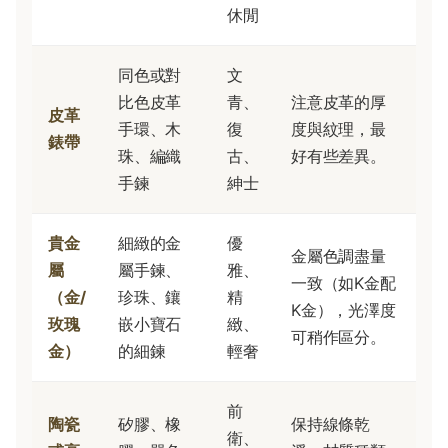
休閒
同色或對
文
比色皮革
青、
注意皮革的厚
皮革
手環、木
復
度與紋理，最
錶帶
珠、編織
古、
好有些差異。
手鍊
紳士
貴金
細緻的金
優
金屬色調盡量
屬
屬手鍊、
雅、
一致（如K金配
（金/
珍珠、鑲
精
K金），光澤度
玫瑰
嵌小寶石
緻、
可稍作區分。
金）
的細鍊
輕奢
前
陶瓷
矽膠、橡
保持線條乾
衛、