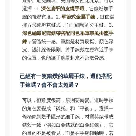
線條。避免圓珠、亮面等女性化元素。可以
選擇：1.
深色扁平的皮繩手環
，它能增加手
腕的視覺寬度。2.
單節式金屬手鍊
，鏈節選
擇方形或坦克鏈式，而非細密的公主鏈。3.
深色編織尼龍錶帶搭配同色系軍事風掛墜手
鍊
，營造統一感。重點是材質硬挺、顏色深
沉、設計線條陽剛。將手鍊戴在更靠近手掌
的位置，也能讓手腕看起來不那麼骨感。
已經有一隻鑲鑽的華麗手錶，還能搭配
手鍊嗎？會不會太超過？
可以，但難度很高，原則要轉變。這時手鍊
的角色要變成「襯托」和「平衡」。選擇一
條極簡到幾乎隱形的細手鍊，材質與錶帶或
錶殼一致（例如白金錶就配白金細鍊）。它
的目的不是被看見，而是在手腕轉動時，若