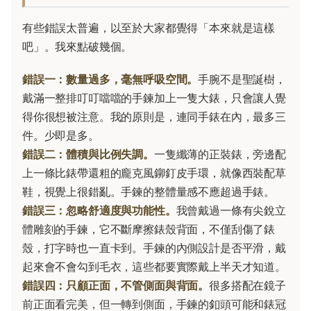
有些錯誤太普遍，以至於大家都覺得「本來就是這樣
吧」。我來點破幾個。
錯誤一：數量過多，毫無呼吸空間。
手腕不是聖誕樹，
戴滿一整排叮叮噹噹的手鍊加上一隻大錶，只會讓人覺
得你很想被注意。我的原則是，連同手錶在內，最多三
件。少即是多。
錯誤二：體積與比例失調。
一隻纖薄的正裝錶，旁邊配
上一條比錶帶還粗的龐克風鉚釘皮手環，就像西裝配草
鞋，視覺上很錯亂。手鍊的整體量感不應超過手錶。
錯誤三：忽略舒適度與功能性。
我曾戴過一條有尖銳立
體雕刻的手鍊，它不斷摩擦錶殼背面，不僅刮傷了錶
殼，打字時也一直卡到。手鍊的內側設計是否平滑，戴
起來會不會勾到毛衣，這些都要實際戴上半天才知道。
錯誤四：只顧正面，不管側面與背面。
很多搭配在鏡子
前正面看完美，但一轉到側面，手鍊的釦頭可能和錶冠