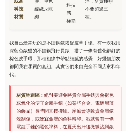
或高
膠、單色
淨，材質種類
科技
科技
編織尼龍
不要超過三
感、
材質
繩
種。
極簡
我自己最常玩的是不鏽鋼錶搭配皮革手環。有一次我用
深藍色錶盤的不鏽鋼飛行員錶，搭了一條有舊化鉚釘的
棕色皮手環，那種粗獷中帶點細膩的感覺，好幾個朋友
都問我在哪買的套組。其實它們來自完全不同店家和年
代。
材質地雷區：
絕對要避免將貴金屬手錶與會褪色
或氧化的便宜金屬手鍊（如某些合金、電鍍層薄
的飾品）長時間直接接觸。摩擦會導致貴金屬錶
殼刮傷，或便宜金屬的色料轉印。我就曾有一條
電鍍手鍊的黑色塗料，在夏天出汗後微微沾到銀