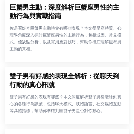
巨蟹男主動：深度解析巨蟹座男性的主
動行為與實戰指南
你是否好奇巨蟹男主動時會有哪些表現？本文從星座特質、心
理學角度深入探討巨蟹座男性的主動行為，包括成因、常見模
式、優缺點分析，以及實用應對技巧，幫助你徹底理解巨蟹男
主動的真相。
雙子男有好感的表現全解析：從聊天到
行動的真心訊號
雙子男有好感的表現有哪些？本文深度解析雙子男從曖昧到真
心的各種行為訊號，包括聊天模式、肢體語言、社交媒體互動
等具體指標，幫助你準確判斷雙子男是否對你動心。