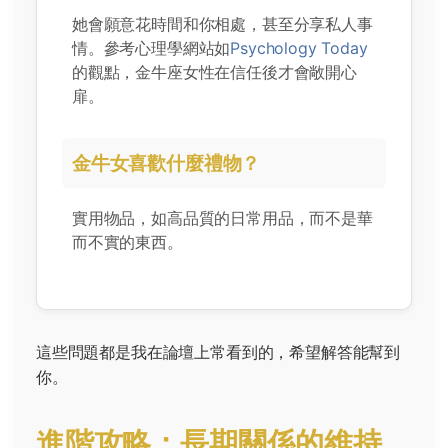
她會願意花時間和你相處，甚至分享私人事
情。參考心理學網站如
Psychology Today
的觀點，金牛座女性在信任後才會敞開心
扉。
金牛女喜歡什麼禮物？
實用物品，如高品質的日常用品，而不是華
而不實的東西。
這些問題都是我在論壇上常看到的，希望解答能幫到
你。
進階攻略：長期關係的維持