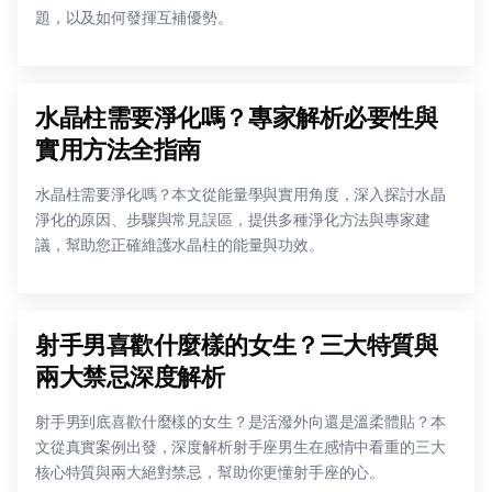
題，以及如何發揮互補優勢。
水晶柱需要淨化嗎？專家解析必要性與
實用方法全指南
水晶柱需要淨化嗎？本文從能量學與實用角度，深入探討水晶
淨化的原因、步驟與常見誤區，提供多種淨化方法與專家建
議，幫助您正確維護水晶柱的能量與功效。
射手男喜歡什麼樣的女生？三大特質與
兩大禁忌深度解析
射手男到底喜歡什麼樣的女生？是活潑外向還是溫柔體貼？本
文從真實案例出發，深度解析射手座男生在感情中看重的三大
核心特質與兩大絕對禁忌，幫助你更懂射手座的心。