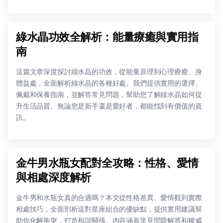
綠水晶功效全解析：能量療癒與實用指
南
這篇文章深度探討綠水晶的功效，從能量原理到心理療癒、身
體益處，全面解析綠水晶的各種好處。我們提供實用的選擇、
佩戴和保養指南，並解答常見問題，幫助您了解綠水晶如何提
升生活品質。無論您是新手還是愛好者，都能找到有價值的資
訊。
金牛男水瓶女配對全攻略：性格、愛情
與相處深度解析
金牛男和水瓶女真的合適嗎？本文從性格差異、愛情觀到實際
相處技巧，全面剖析這對星座組合的優缺點，提供實用建議幫
助你化解衝突，打造和諧關係。內容涵蓋常見問題解答和權威