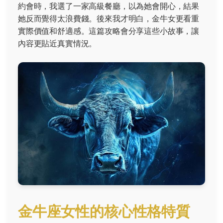
約會時，我選了一家高級餐廳，以為她會開心，結果
她反而覺得太浪費錢。後來我才明白，金牛女更看重
實際價值和舒適感。這篇攻略會分享這些小故事，讓
內容更貼近真實情況。
金牛座女性的核心性格特質