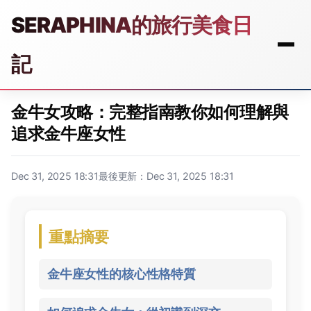
SERAPHINA的旅行美食日
記
金牛女攻略：完整指南教你如何理解與
追求金牛座女性
Dec 31, 2025 18:31
最後更新：Dec 31, 2025 18:31
重點摘要
金牛座女性的核心性格特質