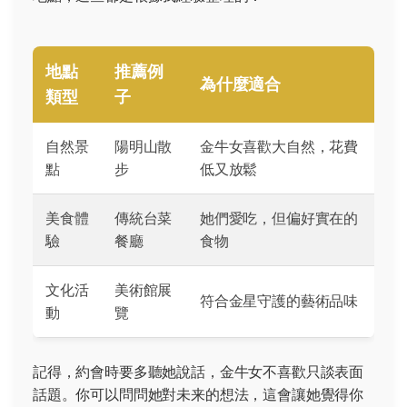
地點
推薦例
為什麼適合
類型
子
自然景
陽明山散
金牛女喜歡大自然，花費
點
步
低又放鬆
美食體
傳統台菜
她們愛吃，但偏好實在的
驗
餐廳
食物
文化活
美術館展
符合金星守護的藝術品味
動
覽
記得，約會時要多聽她說話，金牛女不喜歡只談表面
話題。你可以問問她對未来的想法，這會讓她覺得你