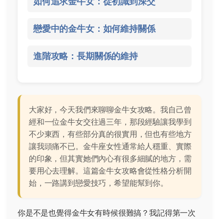
如何追求金牛女：從初識到深交
戀愛中的金牛女：如何維持關係
進階攻略：長期關係的維持
大家好，今天我們來聊聊金牛女攻略。我自己曾
經和一位金牛女交往過三年，那段經驗讓我學到
不少東西，有些部分真的很實用，但也有些地方
讓我頭痛不已。金牛座女性通常給人穩重、實際
的印象，但其實她們內心有很多細膩的地方，需
要用心去理解。這篇金牛女攻略會從性格分析開
始，一路講到戀愛技巧，希望能幫到你。
你是不是也覺得金牛女有時候很難搞？我記得第一次