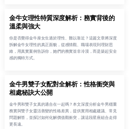
金牛女理性特質深度解析：務實背後的
溫柔與強大
你是否覺得金牛座女生過於理性、難以靠近？這篇文章將深度
拆解金牛女理性的真正面貌，從感情觀、職場表現到理財思
維，用真實案例告訴你，她們的務實並非冷漠，而是築起安全
感的獨特方式。
金牛男雙子女配對全解析：性格衝突與
相處秘訣大公開
金牛男和雙子女真的適合在一起嗎？本文深度分析金牛男穩重
務實與雙子女靈活善變的性格差異，提供實用相處建議、常見
問題解答，並探討如何化解價值觀衝突，讓這段星座組合走得
更長遠。