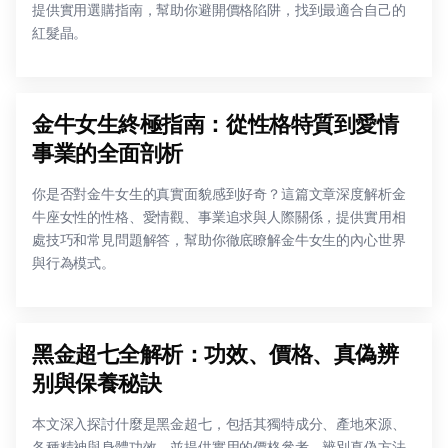
提供實用選購指南，幫助你避開價格陷阱，找到最適合自己的
紅髮晶。
金牛女生終極指南：從性格特質到愛情
事業的全面剖析
你是否對金牛女生的真實面貌感到好奇？這篇文章深度解析金
牛座女性的性格、愛情觀、事業追求與人際關係，提供實用相
處技巧和常見問題解答，幫助你徹底瞭解金牛女生的內心世界
與行為模式。
黑金超七全解析：功效、價格、真偽辨
别與保養秘訣
本文深入探討什麼是黑金超七，包括其獨特成分、產地來源、
各種精神與身體功效，並提供實用的價格參考、辨別真偽方法