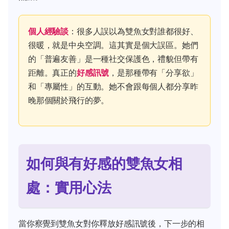
個人經驗談
：很多人誤以為雙魚女對誰都很好、
很暖，就是中央空調。這其實是個大誤區。她們
的「普遍友善」是一種社交保護色，禮貌但帶有
距離。真正的
好感訊號
，是那種帶有「分享欲」
和「專屬性」的互動。她不會跟每個人都分享昨
晚那個關於飛行的夢。
如何與有好感的雙魚女相
處：實用心法
當你察覺到雙魚女對你釋放好感訊號後，下一步的相