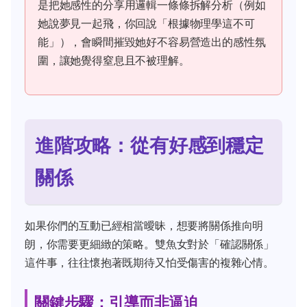
是把她感性的分享用邏輯一條條拆解分析（例如
她說夢見一起飛，你回說「根據物理學這不可
能」），會瞬間摧毀她好不容易營造出的感性氛
圍，讓她覺得窒息且不被理解。
進階攻略：從有好感到穩定
關係
如果你們的互動已經相當曖昧，想要將關係推向明
朗，你需要更細緻的策略。雙魚女對於「確認關係」
這件事，往往懷抱著既期待又怕受傷害的複雜心情。
關鍵步驟：引導而非逼迫