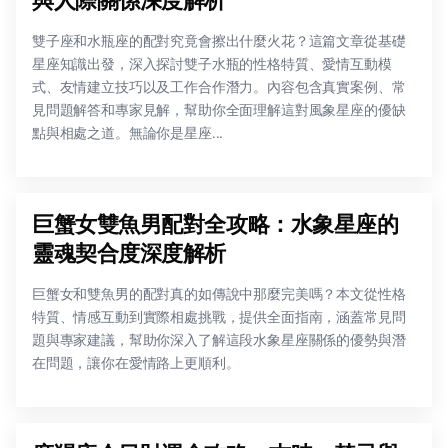
雙子座和水瓶座的配對究竟會擦出什麼火花？這篇文章從基礎
星座知識出發，深入探討雙子水瓶的性格特質、愛情互動模
式、友情建立技巧以及工作合作潛力。內容包含真實案例、常
見問題解答和專家見解，幫助你全面理解這對風象星座的優缺
點與相處之道。無論你是星座...
巨蟹女雙魚男配對全攻略：水象星座的
靈魂契合度深度解析
巨蟹女和雙魚男的配對真的如傳說中那麼完美嗎？本文從性格
特質、情感互動到實際相處挑戰，提供全面指南，涵蓋常見問
題與專家建議，幫助你深入了解這段水象星座關係的優勢與潛
在問題，讓你在愛情路上更順利。