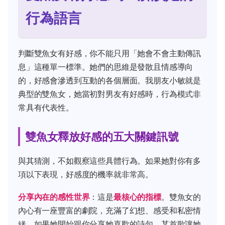
行為語言
判斷雙魚女有好感，你不能只用「她會不會主動傳訊
息」這種單一標準。她們的思維是發散且情感導向
的，好感會滲透到互動的各個層面。我朋友小敏就是
典型的雙魚女，她當初對男友有好感時，行為模式非
常具有代表性。
雙魚女釋放好感的五大關鍵訊號
與其猜測，不如觀察這些具體行為。如果她對你有多
項以下表現，好感度的機率就非常高。
分享內在的感性世界
：這是
最核心的指標
。雙魚女的
內心有一座豐富的劇院，充滿了幻想、感受和私密情
緒。如果她開始跟你分享她喜歡的詩句、某首歌讓她