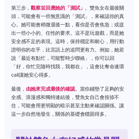
第三步，
觀察並回應她的「測試」
。雙魚女在最後關
頭，可能會有一些無意識的「測試」，來確認你的真
心。她可能會稍微退後一點，看你是否會焦急；或提
出一些小小的、任性的要求。這不是玩遊戲，而是她
安全感不足的表現。這時，保持穩定和耐心，用行動
證明你的在乎，比言語上的追問更有力。例如，她若
說「最近有點忙，可能暫時少聯絡」，你可以回
「好，你忙完隨時找我，我都在」，這會比奪命連環
call讓她安心得多。
最後，
由她來完成最後的確認
。當你鋪墊了足夠的安
全感、浪漫感和獨特連結後，雙魚女自己會按捺不
住，可能會用更明顯的暗示甚至主動來確認關係。讓
這一步自然地發生，關係的基礎會穩固得多。