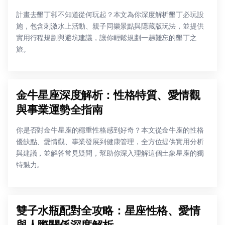
計畫去墾丁卻不知道從何玩起？本文為你深度解析墾丁必玩設
施，包含刺激水上活動、親子同樂景點與隱藏版玩法，並提供
實用行程規劃與避坑建議，讓你輕鬆規劃一趟難忘的墾丁之
旅。
金牛星座深度解析：性格特質、愛情觀
與事業運勢全指南
你是否對金牛星座的穩重性格感到好奇？本文從金牛座的性格
優缺點、愛情觀、事業發展到健康管理，全方位提供實用分析
與建議，並解答常見疑問，幫助你深入理解這個土象星座的獨
特魅力。
雙子水瓶配對全攻略：星座性格、愛情
與人際關係深度解析