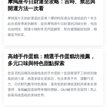
摩羯座今日財運全攻略：吉時、禁忌與
開運方法一次看
摩羯座今天的財運是好是壞？哪些時段適合投資或簽約？本文
結合星座專家的解析，提供摩羯座今日財運的詳細分析，包括
吉凶時段、開運小物和常見問題解答，幫你避開破財陷阱，穩
健提升財富。
高雄手作蛋糕：精選手作蛋糕坊推薦，
多元口味與特色甜點探索
您是否想品嚐高雄最地道的手作蛋糕？從甜蜜屋手工烘焙到微
風烘焙小屋，精選多樣化蛋糕坊，包含果香手作、濃鬱巧克
力、日式輕乳酪等特色風味，還有老奶奶傳統蛋糕與素食友善
選擇，海風鹹甜蛋糕帶來獨特體驗，Q&A解答常見疑問！馬上
探索高雄蛋糕的美味世界。