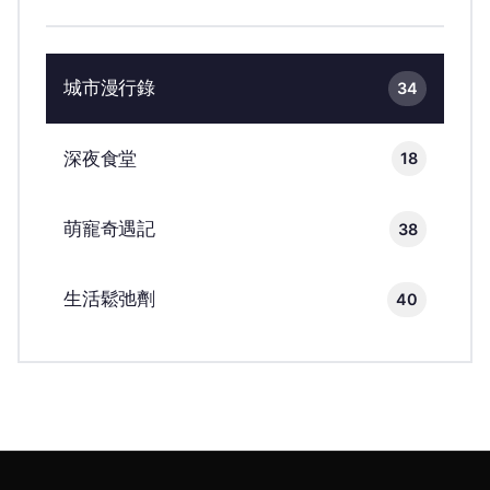
城市漫行錄
34
深夜食堂
18
萌寵奇遇記
38
生活鬆弛劑
40