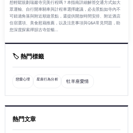
想輕鬆規劃瑞巖寺完美行程嗎？本指南詳細解答交通方式如大
眾運輸、自行開車騎車與計程車選擇建議，必去景點如寺內不
可錯過角落與附近順遊景點，還提供開放時間安排、附近酒店
住宿選項、美食慰藉推薦，以及注意事項與Q&A常見問題，助
您深度探索禪韻古寺並暢...
🏷️ 熱門標籤
戀愛心理
星座行為分析
牡羊座愛情
熱門文章